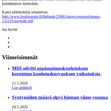
kehittämisen liekkeihin.
Katso pläräyskirja selaimessa
http://www.keskisuomi.fi/filebank/23683-luova-resurssiviisaus-
131119-naytolle.pdf
Jaa hyvää
Share
to:
Share
facebook
to:
Share
linkedin
to:
twitter
Viimeisimmät
MDI selvitti oppisopimuskoulutuksen
korotetun koulutuskorvauksen vaikutuksia
21.5.2026
Lue artikkeli
Syntyneiden määrä elpyi hieman viime vuonna
20.5.2026