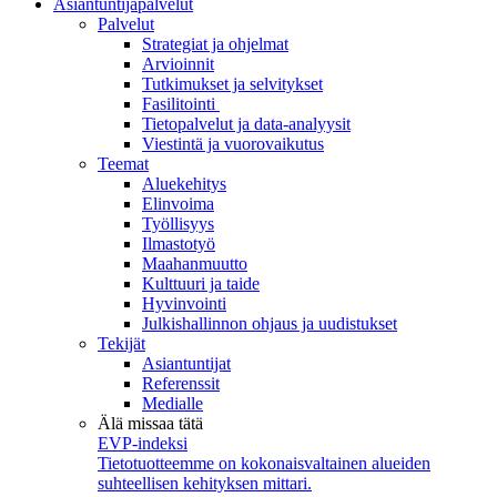
Asiantuntijapalvelut
Palvelut
Strategiat ja ohjelmat
Arvioinnit
Tutkimukset ja selvitykset
Fasilitointi
Tietopalvelut ja data-analyysit
Viestintä ja vuorovaikutus
Teemat
Aluekehitys
Elinvoima
Työllisyys
Ilmastotyö
Maahanmuutto
Kulttuuri ja taide
Hyvinvointi
Julkishallinnon ohjaus ja uudistukset
Tekijät
Asiantuntijat
Referenssit
Medialle
Älä missaa tätä
EVP-indeksi
Tietotuotteemme on kokonaisvaltainen alueiden
suhteellisen kehityksen mittari.