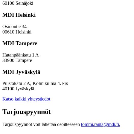
indeksissä?
60100 Seinäjoki
MDI Helsinki
Osmontie 34
00610 Helsinki
MDI Tampere
Hatanpäänkatu 1 A
33900 Tampere
MDI Jyväskylä
Puistokatu 2 A, Kolmikulma 4. krs
40100 Jyväskylä
Katso kaikki yhteystiedot
Tarjouspyynnöt
Tarjouspyynnöt voit lähettää osoitteeseen
tommi.ranta@mdi.fi.