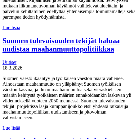
lähettämisen, kirjaamisen ja seurannan käytännöistä. Selvityksen
mukaan liikuntaneuvonnan käytännöt vaihtelevat alueittain, ja
palvelun kehittäminen edellyttää yhtenäisempiä toimintamalleja sekä
parempaa tiedon hyödyntämistä.
MDI
Lue lisää
toteutti selvityksen
liikuntaneuvontapalvelun
Suomen tulevaisuuden tekijät haluaa
kirjaamisen,
uudistaa maahanmuuttopolitiikkaa
lähettämisen
ja
seurannan
Uutiset
käytännöistä
18.3.2026
Suomen väestö ikääntyy ja työikäisen väestön määrä vähenee.
Ainoastaan maahanmuutto on ylläpitänyt Suomen työikäisen
väestön kasvua, ja ilman maahanmuuttoa sekä vieraskielisten
määrän kehitystä työikäisten määrien ennakoidaankin laskevan yli
viidenneksellä vuoteen 2050 mennessä. Suomen tulevaisuuden
tekijät -projektissa laaja kumppanijoukko etsii yhdessä ratkaisuja
maahanmuuttopolitiikan uudistamiseen ja pitovoiman
vahvistamiseen.
Suomen
Lue lisää
tulevaisuuden
tekijät haluaa