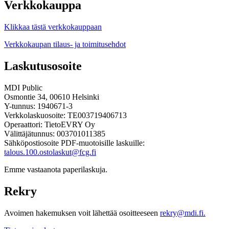
Verkkokauppa
Klikkaa tästä verkkokauppaan
Verkkokaupan tilaus- ja toimitusehdot
Laskutusosoite
MDI Public
Osmontie 34, 00610 Helsinki
Y-tunnus: 1940671-3
Verkkolaskuosoite: TE003719406713
Operaattori: TietoEVRY Oy
Välittäjätunnus: 003701011385
Sähköpostiosoite PDF-muotoisille laskuille:
talous.100.ostolaskut@fcg.fi
Emme vastaanota paperilaskuja.
Rekry
Avoimen hakemuksen voit lähettää osoitteeseen
rekry@mdi.fi.