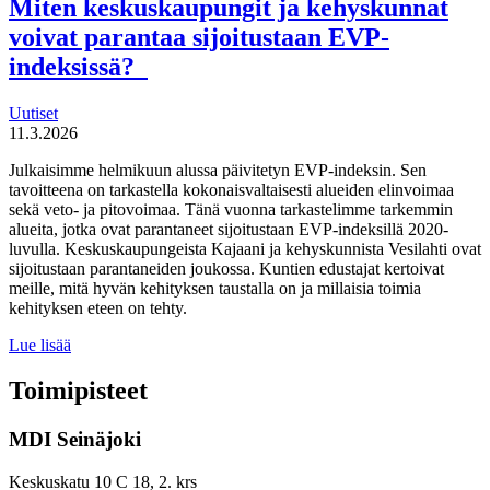
Miten keskuskaupungit ja kehyskunnat
uudistaa
voivat parantaa sijoitustaan EVP-
maahanmuuttopolitiikkaa
indeksissä?
Uutiset
11.3.2026
Julkaisimme helmikuun alussa päivitetyn EVP-indeksin. Sen
tavoitteena on tarkastella kokonaisvaltaisesti alueiden elinvoimaa
sekä veto- ja pitovoimaa. Tänä vuonna tarkastelimme tarkemmin
alueita, jotka ovat parantaneet sijoitustaan EVP-indeksillä 2020-
luvulla. Keskuskaupungeista Kajaani ja kehyskunnista Vesilahti ovat
sijoitustaan parantaneiden joukossa. Kuntien edustajat kertoivat
meille, mitä hyvän kehityksen taustalla on ja millaisia toimia
kehityksen eteen on tehty.
Miten
Lue lisää
keskuskaupungit
ja
Toimipisteet
kehyskunnat
voivat
MDI Seinäjoki
parantaa
sijoitustaan
EVP-
Keskuskatu 10 C 18, 2. krs