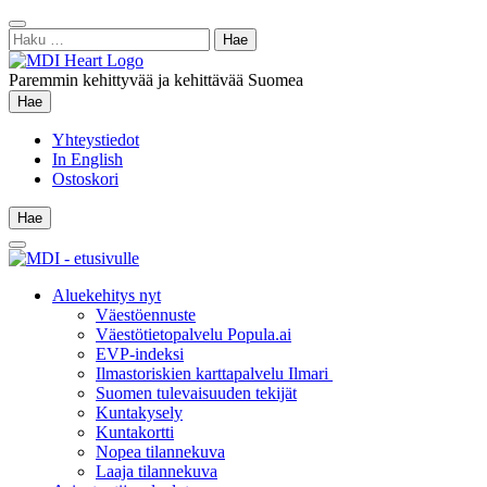
Siirry
Sulje
sisältöön
Haku:
hae
Paremmin kehittyvää ja kehittävää Suomea
Hae
Hae
Yhteystiedot
In English
Ostoskori
Hae
Hae
Main
Menu
Aluekehitys nyt
Väestöennuste
Väestötietopalvelu Popula.ai
EVP-indeksi
Ilmastoriskien karttapalvelu Ilmari
Suomen tulevaisuuden tekijät
Kuntakysely
Kuntakortti
Nopea tilannekuva
Laaja tilannekuva