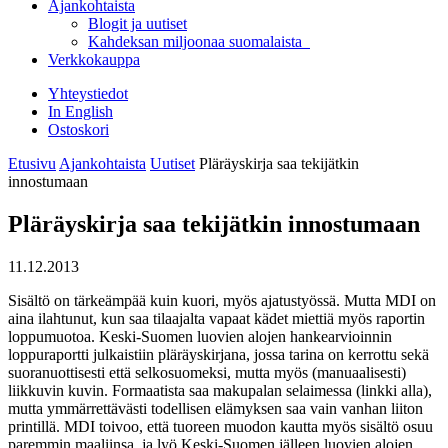
Ajankohtaista
Blogit ja uutiset
Kahdeksan miljoonaa suomalaista
Verkkokauppa
Yhteystiedot
In English
Ostoskori
Etusivu
Ajankohtaista
Uutiset
Pläräyskirja saa tekijätkin
innostumaan
Pläräyskirja saa tekijätkin innostumaan
11.12.2013
Sisältö on tärkeämpää kuin kuori, myös ajatustyössä. Mutta MDI on
aina ilahtunut, kun saa tilaajalta vapaat kädet miettiä myös raportin
loppumuotoa. Keski-Suomen luovien alojen hankearvioinnin
loppuraportti julkaistiin pläräyskirjana, jossa tarina on kerrottu sekä
suoranuottisesti että selkosuomeksi, mutta myös (manuaalisesti)
liikkuvin kuvin. Formaatista saa makupalan selaimessa (linkki alla),
mutta ymmärrettävästi todellisen elämyksen saa vain vanhan liiton
printillä. MDI toivoo, että tuoreen muodon kautta myös sisältö osuu
paremmin maaliinsa, ja lyö Keski-Suomen jälleen luovien alojen