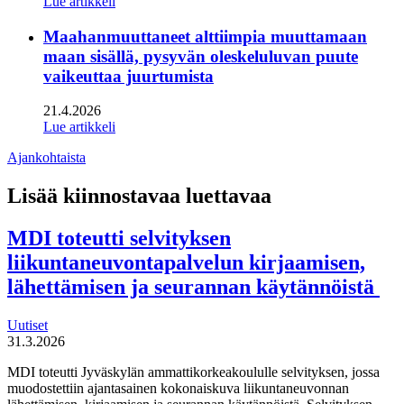
Lue artikkeli
Maahanmuuttaneet alttiimpia muuttamaan
maan sisällä, pysyvän oleskeluluvan puute
vaikeuttaa juurtumista
21.4.2026
Lue artikkeli
Ajankohtaista
Lisää kiinnostavaa luettavaa
MDI toteutti selvityksen
liikuntaneuvontapalvelun kirjaamisen,
lähettämisen ja seurannan käytännöistä
Uutiset
31.3.2026
MDI toteutti Jyväskylän ammattikorkeakoululle selvityksen, jossa
muodostettiin ajantasainen kokonaiskuva liikuntaneuvonnan