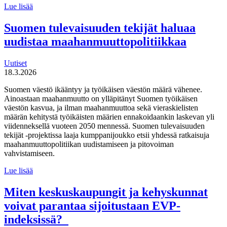
MDI
Lue lisää
toteutti selvityksen
liikuntaneuvontapalvelun
Suomen tulevaisuuden tekijät haluaa
kirjaamisen,
uudistaa maahanmuuttopolitiikkaa
lähettämisen
ja
seurannan
Uutiset
käytännöistä
18.3.2026
Suomen väestö ikääntyy ja työikäisen väestön määrä vähenee.
Ainoastaan maahanmuutto on ylläpitänyt Suomen työikäisen
väestön kasvua, ja ilman maahanmuuttoa sekä vieraskielisten
määrän kehitystä työikäisten määrien ennakoidaankin laskevan yli
viidenneksellä vuoteen 2050 mennessä. Suomen tulevaisuuden
tekijät -projektissa laaja kumppanijoukko etsii yhdessä ratkaisuja
maahanmuuttopolitiikan uudistamiseen ja pitovoiman
vahvistamiseen.
Suomen
Lue lisää
tulevaisuuden
tekijät haluaa
Miten keskuskaupungit ja kehyskunnat
uudistaa
voivat parantaa sijoitustaan EVP-
maahanmuuttopolitiikkaa
indeksissä?