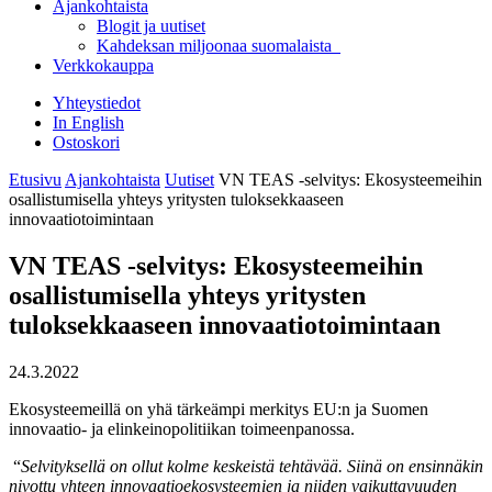
Ajankohtaista
Blogit ja uutiset
Kahdeksan miljoonaa suomalaista
Verkkokauppa
Yhteystiedot
In English
Ostoskori
Etusivu
Ajankohtaista
Uutiset
VN TEAS -selvitys: Ekosysteemeihin
osallistumisella yhteys yritysten tuloksekkaaseen
innovaatiotoimintaan
VN TEAS -selvitys: Ekosysteemeihin
osallistumisella yhteys yritysten
tuloksekkaaseen innovaatiotoimintaan
24.3.2022
Ekosysteemeillä on yhä tärkeämpi merkitys EU:n ja Suomen
innovaatio- ja elinkeinopolitiikan toimeenpanossa.
“
Selvityksellä on ollut kolme keskeistä tehtävää. Siinä on ensinnäkin
nivottu yhteen innovaatioekosysteemien ja niiden vaikuttavuuden