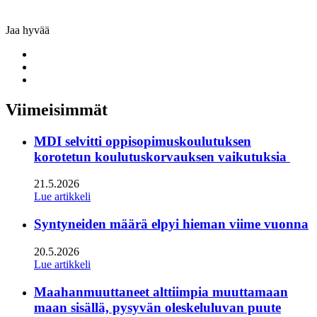
Jaa hyvää
Share
to:
Share
facebook
to:
Share
linkedin
to:
twitter
Viimeisimmät
MDI selvitti oppisopimuskoulutuksen
korotetun koulutuskorvauksen vaikutuksia
21.5.2026
Lue artikkeli
Syntyneiden määrä elpyi hieman viime vuonna
20.5.2026
Lue artikkeli
Maahanmuuttaneet alttiimpia muuttamaan
maan sisällä, pysyvän oleskeluluvan puute