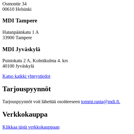
Osmontie 34
00610 Helsinki
MDI Tampere
Hatanpäänkatu 1 A
33900 Tampere
MDI Jyväskylä
Puistokatu 2 A, Kolmikulma 4. krs
40100 Jyväskylä
Katso kaikki yhteystiedot
Tarjouspyynnöt
Tarjouspyynnöt voit lähettää osoitteeseen
tommi.ranta@mdi.fi.
Verkkokauppa
Klikkaa tästä verkkokauppaan