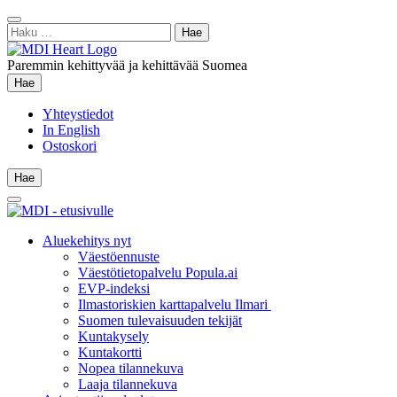
Siirry
Sulje
sisältöön
Haku:
hae
Paremmin kehittyvää ja kehittävää Suomea
Hae
Hae
Yhteystiedot
In English
Ostoskori
Hae
Hae
Main
Menu
Aluekehitys nyt
Väestöennuste
Väestötietopalvelu Popula.ai
EVP-indeksi
Ilmastoriskien karttapalvelu Ilmari
Suomen tulevaisuuden tekijät
Kuntakysely
Kuntakortti
Nopea tilannekuva
Laaja tilannekuva