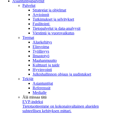
Asiantuntijapalvelut
Palvelut
Strategiat ja ohjelmat
Arvioinnit
Tutkimukset ja selvitykset
Fasilitointi
Tietopalvelut ja data-analyysit
Viestintä ja vuorovaikutus
Teemat
Aluekehitys
Elinvoima
Työllisyys
Ilmastotyö
Maahanmuutto
Kulttuuri ja taide
Hyvinvointi
Julkishallinnon ohjaus ja uudistukset
Tekijät
Asiantuntijat
Referenssit
Medialle
Älä missaa tätä
EVP-indeksi
Tietotuotteemme on kokonaisvaltainen alueiden
suhteellisen kehityksen mittari.