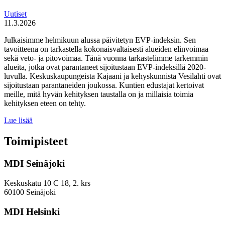
Uutiset
11.3.2026
Julkaisimme helmikuun alussa päivitetyn EVP-indeksin. Sen
tavoitteena on tarkastella kokonaisvaltaisesti alueiden elinvoimaa
sekä veto- ja pitovoimaa. Tänä vuonna tarkastelimme tarkemmin
alueita, jotka ovat parantaneet sijoitustaan EVP-indeksillä 2020-
luvulla. Keskuskaupungeista Kajaani ja kehyskunnista Vesilahti ovat
sijoitustaan parantaneiden joukossa. Kuntien edustajat kertoivat
meille, mitä hyvän kehityksen taustalla on ja millaisia toimia
kehityksen eteen on tehty.
Miten
Lue lisää
keskuskaupungit
ja
Toimipisteet
kehyskunnat
voivat
MDI Seinäjoki
parantaa
sijoitustaan
EVP-
Keskuskatu 10 C 18, 2. krs
indeksissä?
60100 Seinäjoki
MDI Helsinki