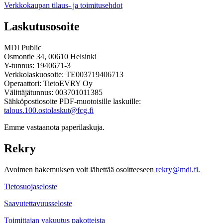
Verkkokaupan tilaus- ja toimitusehdot
Laskutusosoite
MDI Public
Osmontie 34, 00610 Helsinki
Y-tunnus: 1940671-3
Verkkolaskuosoite: TE003719406713
Operaattori: TietoEVRY Oy
Välittäjätunnus: 003701011385
Sähköpostiosoite PDF-muotoisille laskuille:
talous.100.ostolaskut@fcg.fi
Emme vastaanota paperilaskuja.
Rekry
Avoimen hakemuksen voit lähettää osoitteeseen
rekry@mdi.fi.
Tietosuojaseloste
Saavutettavuusseloste
Toimittajan vakuutus pakotteista