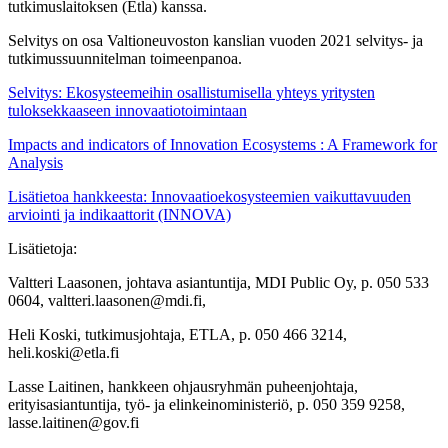
tutkimuslaitoksen (Etla) kanssa.
Selvitys on osa Valtioneuvoston kanslian
vuoden 2021 selvitys- ja
tutkimussuunnitelman toimeenpanoa.
Selvitys: Ekosysteemeihin osallistumisella yhteys yritysten
tuloksekkaaseen innovaatiotoimintaan
Impacts and indicators of Innovation Ecosystems : A Framework for
Analysis
Lisätietoa hankkeesta: Innovaatioekosysteemien vaikuttavuuden
arviointi ja indikaattorit (INNOVA)
Lisätietoja:
Valtteri Laasonen, johtava asiantuntija, MDI Public Oy, p. 050 533
0604, valtteri.laasonen@mdi.fi,
Heli Koski, tutkimusjohtaja, ETLA, p. 050 466 3214,
heli.koski@etla.fi
Lasse Laitinen, hankkeen ohjausryhmän puheenjohtaja,
erityisasiantuntija, työ- ja elinkeinoministeriö, p. 050 359 9258,
lasse.laitinen@gov.fi