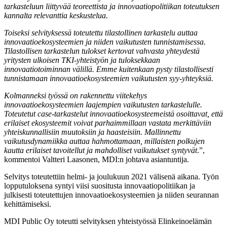
tarkasteluun liittyvää teoreettista ja innovaatiopolitiikan toteutuksen
kannalta relevanttia keskustelua.
Toiseksi selvityksessä toteutettu tilastollinen tarkastelu auttaa
innovaatioekosysteemien ja niiden vaikutusten tunnistamisessa.
Tilastollisen tarkastelun tulokset kertovat vahvasta yhteydestä
yritysten ulkoisen TKI-yhteistyön ja tuloksekkaan
innovaatiotoiminnan välillä. Emme kuitenkaan pysty tilastollisesti
tunnistamaan innovaatioekosysteemien vaikutusten syy-yhteyksiä.
Kolmanneksi työssä on rakennettu viitekehys
innovaatioekosysteemien laajempien vaikutusten tarkastelulle.
Toteutetut case-tarkastelut innovaatioekosysteemeistä osoittavat, että
erilaiset ekosysteemit voivat parhaimmillaan vastata merkittäviin
yhteiskunnallisiin muutoksiin ja haasteisiin. Mallinnettu
vaikutusdynamiikka auttaa hahmottamaan, millaisten polkujen
kautta erilaiset tavoitellut ja mahdolliset vaikutukset syntyvät
.”,
kommentoi Valtteri Laasonen, MDI:n johtava asiantuntija.
Selvitys toteutettiin helmi- ja joulukuun 2021 välisenä aikana. Työn
lopputuloksena syntyi viisi suositusta innovaatiopolitiikan ja
julkisesti toteutettujen innovaatioekosysteemien ja niiden seurannan
kehittämiseksi.
MDI Public Oy toteutti selvityksen yhteistyössä Elinkeinoelämän