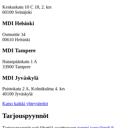
sijoitustaan
EVP-
Keskuskatu 10 C 18, 2. krs
indeksissä?
60100 Seinäjoki
MDI Helsinki
Osmontie 34
00610 Helsinki
MDI Tampere
Hatanpäänkatu 1 A
33900 Tampere
MDI Jyväskylä
Puistokatu 2 A, Kolmikulma 4. krs
40100 Jyväskylä
Katso kaikki yhteystiedot
Tarjouspyynnöt
Tarjouspyynnöt voit lähettää osoitteeseen
tommi.ranta@mdi.fi.