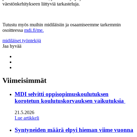
väestönkehitykseen liittyviä tarkasteluja.
Tutustu myös muihin midiläisiin ja osaamiseemme tarkemmin
osoitteessa
mdi.fi/me.
midiläiset
työntekijä
Jaa hyvää
Share
to:
Share
facebook
to:
Share
linkedin
to:
twitter
Viimeisimmät
MDI selvitti oppisopimuskoulutuksen
korotetun koulutuskorvauksen vaikutuksia
21.5.2026
Lue artikkeli
Syntyneiden määrä elpyi hieman viime vuonna