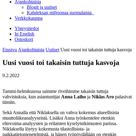
Ajankohtaista
Blogit ja uutiset
Kahdeksan miljoonaa suomalaista
Verkkokauppa
Yhteystiedot
In English
Ostoskori
Etusivu
Ajankohtaista
Uutiset
Uusi vuosi toi takaisin tuttuja kasvoja
Uusi vuosi toi takaisin tuttuja kasvoja
9.2.2022
Tammi-helmikuussa saimme riveihimme takaisin tuttuja
vahvistuksia, kun asiantuntijat
Anna Laiho
ja
Niklas Aro
palasivat
tiimiin.
Sekä Annalla että Niklaksella on vahva kokemus alueellisista
muuttoliikeanalyyseistä. Lisäksi Anna työskentelee etenkin
elinvoima-analyysien ja erilaisten kyselytutkimusten parissa.
Niklaksella löytyy kokemusta tilastollisista- ja
paikkatietomenetelmistä, ja hänen työpöydällään on etenkin