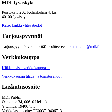
MDI Jyväskylä
Puistokatu 2 A, Kolmikulma 4. krs
40100 Jyväskylä
Katso kaikki yhteystiedot
Tarjouspyynnöt
Tarjouspyynnöt voit lähettää osoitteeseen
tommi.ranta@mdi.fi.
Verkkokauppa
Klikkaa tästä verkkokauppaan
Verkkokaupan tilaus- ja toimitusehdot
Laskutusosoite
MDI Public
Osmontie 34, 00610 Helsinki
Y-tunnus: 1940671-3
Verkkolaskuosoite: TE003719406713