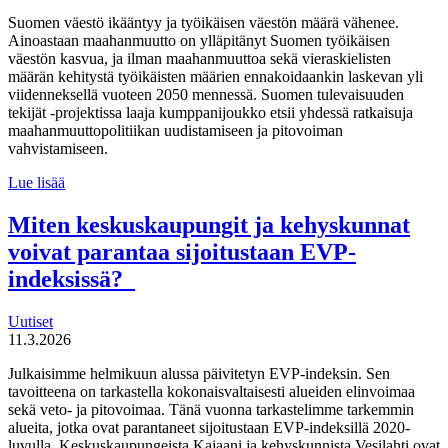
Suomen väestö ikääntyy ja työikäisen väestön määrä vähenee.
Ainoastaan maahanmuutto on ylläpitänyt Suomen työikäisen
väestön kasvua, ja ilman maahanmuuttoa sekä vieraskielisten
määrän kehitystä työikäisten määrien ennakoidaankin laskevan yli
viidenneksellä vuoteen 2050 mennessä. Suomen tulevaisuuden
tekijät -projektissa laaja kumppanijoukko etsii yhdessä ratkaisuja
maahanmuuttopolitiikan uudistamiseen ja pitovoiman
vahvistamiseen.
Suomen
Lue lisää
tulevaisuuden
tekijät haluaa
Miten keskuskaupungit ja kehyskunnat
uudistaa
voivat parantaa sijoitustaan EVP-
maahanmuuttopolitiikkaa
indeksissä?
Uutiset
11.3.2026
Julkaisimme helmikuun alussa päivitetyn EVP-indeksin. Sen
tavoitteena on tarkastella kokonaisvaltaisesti alueiden elinvoimaa
sekä veto- ja pitovoimaa. Tänä vuonna tarkastelimme tarkemmin
alueita, jotka ovat parantaneet sijoitustaan EVP-indeksillä 2020-
luvulla. Keskuskaupungeista Kajaani ja kehyskunnista Vesilahti ovat