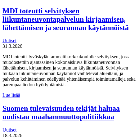
MDI toteutti selvityksen
liikuntaneuvontapalvelun kirjaamisen,
lähettämisen ja seurannan käytännöistä
Uutiset
31.3.2026
MDI toteutti Jyväskylän ammattikorkeakoululle selvityksen, jossa
muodostettiin ajantasainen kokonaiskuva liikuntaneuvonnan
lähettämisen, kirjaamisen ja seurannan käytännöistä. Selvityksen
mukaan liikuntaneuvonnan käytännöt vaihtelevat alueittain, ja
palvelun kehittäminen edellyttää yhtenäisempiä toimintamalleja sekä
parempaa tiedon hyödyntämistä.
MDI
Lue lisää
toteutti selvityksen
liikuntaneuvontapalvelun
Suomen tulevaisuuden tekijät haluaa
kirjaamisen,
uudistaa maahanmuuttopolitiikkaa
lähettämisen
ja
seurannan
Uutiset
käytännöistä
18.3.2026