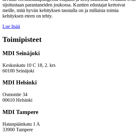
sijoitustaan parantaneiden joukossa. Kuntien edustajat kertoivat
meille, mitä hyvän kehityksen taustalla on ja millaisia toimia
kehityksen eteen on tehty.
Miten
Lue lisää
keskuskaupungit
ja
Toimipisteet
kehyskunnat
voivat
MDI Seinäjoki
parantaa
sijoitustaan
EVP-
Keskuskatu 10 C 18, 2. krs
indeksissä?
60100 Seinäjoki
MDI Helsinki
Osmontie 34
00610 Helsinki
MDI Tampere
Hatanpäänkatu 1 A
33900 Tampere