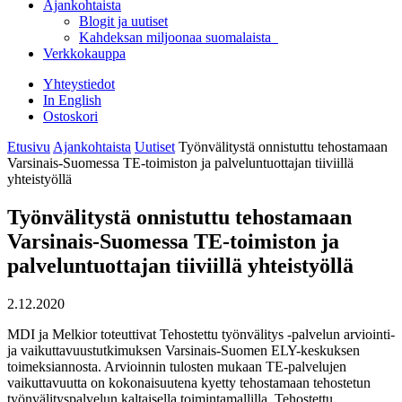
Ajankohtaista
Blogit ja uutiset
Kahdeksan miljoonaa suomalaista
Verkkokauppa
Yhteystiedot
In English
Ostoskori
Etusivu
Ajankohtaista
Uutiset
Työnvälitystä onnistuttu tehostamaan
Varsinais-Suomessa TE-toimiston ja palveluntuottajan tiiviillä
yhteistyöllä
Työnvälitystä onnistuttu tehostamaan
Varsinais-Suomessa TE-toimiston ja
palveluntuottajan tiiviillä yhteistyöllä
2.12.2020
MDI ja Melkior toteuttivat Tehostettu työnvälitys -palvelun arviointi-
ja vaikuttavuustutkimuksen Varsinais-Suomen ELY-keskuksen
toimeksiannosta. Arvioinnin tulosten mukaan TE-palvelujen
vaikuttavuutta on kokonaisuutena kyetty tehostamaan tehostetun
työnvälityspalvelun kaltaisella toimintamallilla. Tehostettu