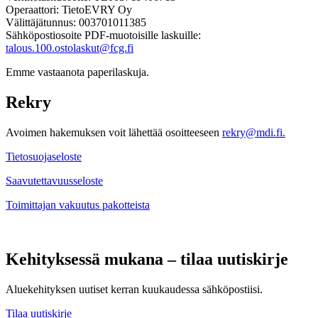
Operaattori: TietoEVRY Oy
Välittäjätunnus: 003701011385
Sähköpostiosoite PDF-muotoisille laskuille:
talous.100.ostolaskut@fcg.fi
Emme vastaanota paperilaskuja.
Rekry
Avoimen hakemuksen voit lähettää osoitteeseen
rekry@mdi.fi.
Tietosuojaseloste
Saavutettavuusseloste
Toimittajan vakuutus pakotteista
Kehityksessä mukana – tilaa uutiskirje
Aluekehityksen uutiset kerran kuukaudessa sähköpostiisi.
Tilaa uutiskirje