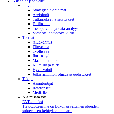
Asiantuntijapalvelut
Palvelut
Strategiat ja ohjelmat
Arvioinnit
Tutkimukset ja selvitykset
Fasilitointi
Tietopalvelut ja data-analyysit
Viestintä ja vuorovaikutus
Teemat
Aluekehitys
Elinvoima
Työllisyys
Ilmastotyö
Maahanmuutto
Kulttuuri ja taide
Hyvinvointi
Julkishallinnon ohjaus ja uudistukset
Tekijät
Asiantuntijat
Referenssit
Medialle
Älä missaa tätä
EVP-indeksi
Tietotuotteemme on kokonaisvaltainen alueiden
suhteellisen kehityksen mittari.