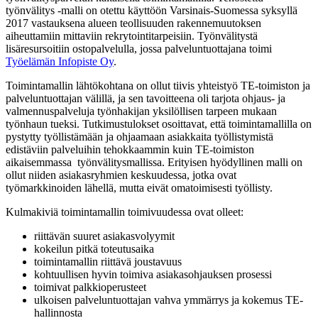
työnvälitys -malli on otettu käyttöön Varsinais-Suomessa syksyllä
2017 vastauksena alueen teollisuuden rakennemuutoksen
aiheuttamiin mittaviin rekrytointitarpeisiin. Työnvälitystä
lisäresursoitiin ostopalvelulla, jossa palveluntuottajana toimi
Työelämän Infopiste Oy
.
Toimintamallin lähtökohtana on ollut tiivis yhteistyö TE-toimiston ja
palveluntuottajan välillä, ja sen tavoitteena oli tarjota ohjaus- ja
valmennuspalveluja työnhakijan yksilöllisen tarpeen mukaan
työnhaun tueksi. Tutkimustulokset osoittavat, että toimintamallilla on
pystytty työllistämään ja ohjaamaan asiakkaita työllistymistä
edistäviin palveluihin tehokkaammin kuin TE-toimiston
aikaisemmassa työnvälitysmallissa. Erityisen hyödyllinen malli on
ollut niiden asiakasryhmien keskuudessa, jotka ovat
työmarkkinoiden lähellä, mutta eivät omatoimisesti työllisty.
Kulmakiviä toimintamallin toimivuudessa ovat olleet:
riittävän suuret asiakasvolyymit
kokeilun pitkä toteutusaika
toimintamallin riittävä joustavuus
kohtuullisen hyvin toimiva asiakasohjauksen prosessi
toimivat palkkioperusteet
ulkoisen palveluntuottajan vahva ymmärrys ja kokemus TE-
hallinnosta