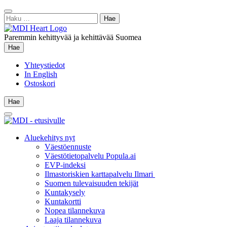
Siirry
Sulje
sisältöön
Haku:
hae
Paremmin kehittyvää ja kehittävää Suomea
Hae
Hae
Yhteystiedot
In English
Ostoskori
Hae
Hae
Main
Menu
Aluekehitys nyt
Väestöennuste
Väestötietopalvelu Popula.ai
EVP-indeksi
Ilmastoriskien karttapalvelu Ilmari
Suomen tulevaisuuden tekijät
Kuntakysely
Kuntakortti
Nopea tilannekuva
Laaja tilannekuva