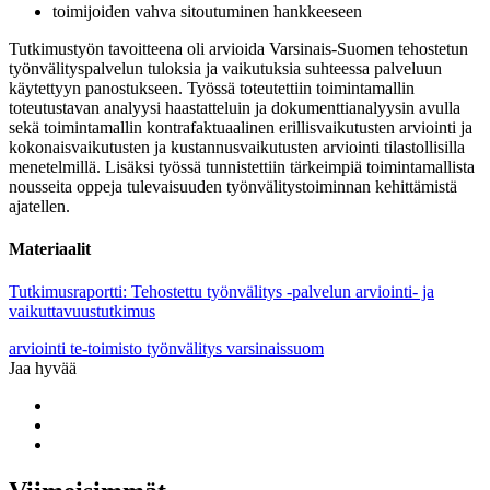
toimijoiden vahva sitoutuminen hankkeeseen
Tutkimustyön tavoitteena oli arvioida Varsinais-Suomen tehostetun
työnvälityspalvelun tuloksia ja vaikutuksia suhteessa palveluun
käytettyyn panostukseen. Työssä toteutettiin toimintamallin
toteutustavan analyysi haastatteluin ja dokumenttianalyysin avulla
sekä toimintamallin kontrafaktuaalinen erillisvaikutusten arviointi ja
kokonaisvaikutusten ja kustannusvaikutusten arviointi tilastollisilla
menetelmillä. Lisäksi työssä tunnistettiin tärkeimpiä toimintamallista
nousseita oppeja tulevaisuuden työnvälitystoiminnan kehittämistä
ajatellen.
Materiaalit
Tutkimusraportti: Tehostettu työnvälitys -palvelun arviointi- ja
vaikuttavuustutkimus
arviointi
te-toimisto
työnvälitys
varsinaissuom
Jaa hyvää
Share
to:
Share
facebook
to:
Share
linkedin
to:
twitter