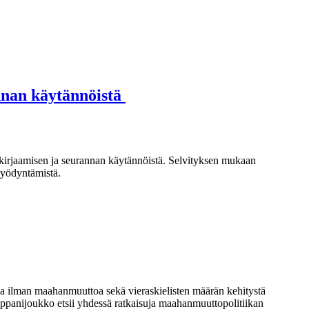
annan käytännöistä
 kirjaamisen ja seurannan käytännöistä. Selvityksen mukaan
hyödyntämistä.
a ilman maahanmuuttoa sekä vieraskielisten määrän kehitystä
ppanijoukko etsii yhdessä ratkaisuja maahanmuuttopolitiikan