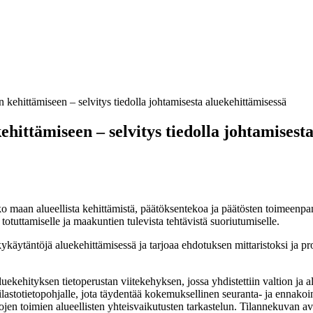
kehittämiseen – selvitys tiedolla johtamisesta aluekehittämisessä
ittämiseen – selvitys tiedolla johtamisest
 maan alueellista kehittämistä, päätöksentekoa ja päätösten toimeenpa
otuttamiselle ja maakuntien tulevista tehtävistä suoriutumiselle.
käytäntöjä aluekehittämisessä ja tarjoaa ehdotuksen mittaristoksi ja pr
ekehityksen tietoperustan viitekehyksen, jossa yhdistettiin valtion ja 
lastotietopohjalle, jota täydentää kokemuksellinen seuranta- ja ennakoi
ojen toimien alueellisten yhteisvaikutusten tarkastelun. Tilannekuvan av