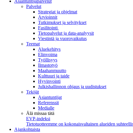
Asiantuntijapalvelut
Palvelut
Strategiat ja ohjelmat
Arvioinnit
Tutkimukset ja selvitykset
Fasilitointi
Tietopalvelut ja data-analyysit
Viestintä ja vuorovaikutus
Teemat
Aluekehitys
Elinvoima
Työllisyys
Ilmastotyö
Maahanmuutto
Kulttuuri ja taide
Hyvinvointi
Julkishallinnon ohjaus ja uudistukset
Tekijät
Asiantuntijat
Referenssit
Medialle
Älä missaa tätä
EVP-indeksi
Tietotuotteemme on kokonaisvaltainen alueiden suhteellis
Ajankohtaista