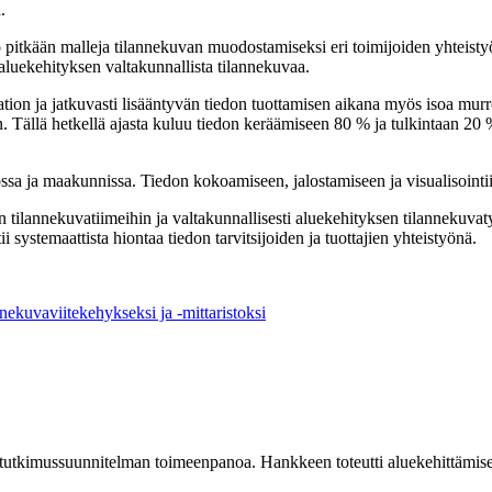
.
o pitkään malleja tilannekuvan muodostamiseksi eri toimijoiden yhteisty
 aluekehityksen valtakunnallista tilannekuvaa.
ation ja jatkuvasti lisääntyvän tiedon tuottamisen aikana myös isoa mu
. Tällä hetkellä ajasta kuluu tiedon keräämiseen 80 % ja tulkintaan 20 %
ossa ja maakunnissa. Tiedon kokoamiseen, jalostamiseen ja visualisointii
n tilannekuvatiimeihin ja valtakunnallisesti aluekehityksen tilannekuva
i systemaattista hiontaa tiedon tarvitsijoiden ja tuottajien yhteistyönä.
nekuvaviitekehykseksi ja -mittaristoksi
a tutkimussuunnitelman toimeenpanoa. Hankkeen toteutti aluekehittämis