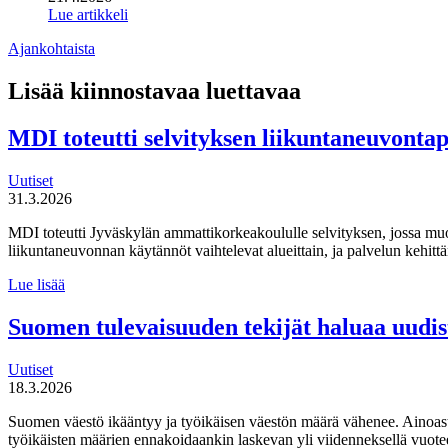
Lue artikkeli
Ajankohtaista
Lisää kiinnostavaa luettavaa
MDI toteutti selvityksen liikuntaneuvonta
Uutiset
31.3.2026
MDI toteutti Jyväskylän ammattikorkeakoululle selvityksen, jossa mu
liikuntaneuvonnan käytännöt vaihtelevat alueittain, ja palvelun kehi
MDI
Lue lisää
toteutti selvityksen
liikuntaneuvontapalvelun
Suomen tulevaisuuden tekijät haluaa uudi
kirjaamisen,
lähettämisen
Uutiset
ja
18.3.2026
seurannan
käytännöistä
Suomen väestö ikääntyy ja työikäisen väestön määrä vähenee. Ainoas
työikäisten määrien ennakoidaankin laskevan yli viidenneksellä vuot