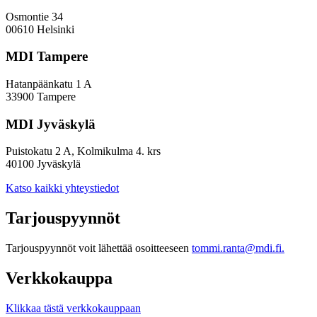
Osmontie 34
00610 Helsinki
MDI Tampere
Hatanpäänkatu 1 A
33900 Tampere
MDI Jyväskylä
Puistokatu 2 A, Kolmikulma 4. krs
40100 Jyväskylä
Katso kaikki yhteystiedot
Tarjouspyynnöt
Tarjouspyynnöt voit lähettää osoitteeseen
tommi.ranta@mdi.fi.
Verkkokauppa
Klikkaa tästä verkkokauppaan