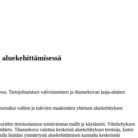
a aluekehittämisessä
noa. Tietojohtamisen vahvistaminen ja tilannekuvan laaja-alainen
osessiksi valtion ja tulevien maakuntien yhteisen aluekehityksen
alueiden tietotuotannon toimivimmat mallit ja käytännöt. Viitekehyksen
ntitieto. Tilannekuva valottaa keskeisiä aluekehityksen teemoja, kuten
ulla lisätään ymmärrystä aluekehittämisen kannalta keskeisistä