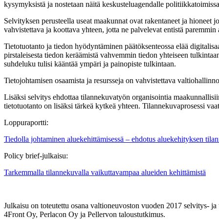
kysymyksistä ja nostetaan näitä keskusteluagendalle politiikkatoimissa
Selvityksen perusteella useat maakunnat ovat rakentaneet ja hioneet j
vahvistettava ja koottava yhteen, jotta ne palvelevat entistä paremmin
Tietotuotanto ja tiedon hyödyntäminen päätöksenteossa elää digitalisa
pirstaleisesta tiedon keräämistä vahvemmin tiedon yhteiseen tulkintaan
suhdeluku tulisi kääntää ympäri ja painopiste tulkintaan.
Tietojohtamisen osaamista ja resursseja on vahvistettava valtiohallinn
Lisäksi selvitys ehdottaa tilannekuvatyön organisointia maakunnallisii
tietotuotanto on lisäksi tärkeä kytkeä yhteen. Tilannekuvaprosessi vaati
Loppuraportti:
Tiedolla johtaminen aluekehittämisessä – ehdotus aluekehityksen tilan
Policy brief-julkaisu:
Tarkemmalla tilannekuvalla vaikuttavampaa alueiden kehittämistä
Julkaisu on toteutettu osana valtioneuvoston vuoden 2017 selvitys- j
4Front Oy, Perlacon Oy ja Pellervon taloustutkimus.