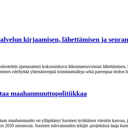
palvelun kirjaamisen, lähettämisen ja seur
odostettiin ajantasainen kokonaiskuva liikuntaneuvonnan lähettämisen,
ttäminen edellyttää yhtenäisempiä toimintamalleja sekä parempaa tiedon 
staa maahanmuuttopolitiikkaa
taan maahanmuutto on ylläpitänyt Suomen työikäisen väestön kasvua, j
een 2050 mennessä. Suomen tulevaisuuden tekijät -projektissa laaja kum