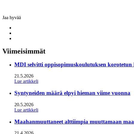
Jaa hyvää
Share
to:
Share
facebook
to:
Share
linkedin
to:
twitter
Viimeisimmät
MDI selvitti oppisopimuskoulutuksen korotetun
21.5.2026
Lue artikkeli
Syntyneiden määrä elpyi hieman viime vuonna
20.5.2026
Lue artikkeli
Maahanmuuttaneet alttiimpia muuttamaan maan s
21.4.2026