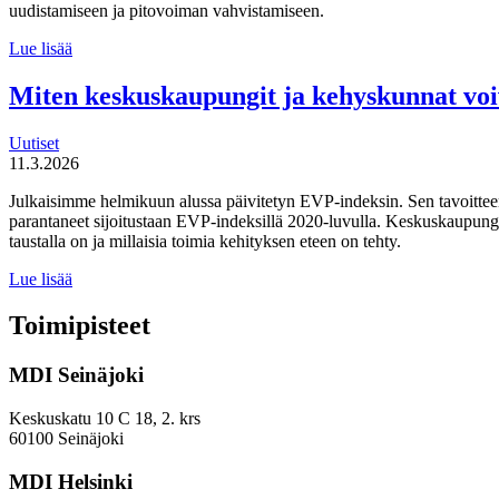
uudistamiseen ja pitovoiman vahvistamiseen.
Suomen
Lue lisää
tulevaisuuden
tekijät haluaa
Miten keskuskaupungit ja kehyskunnat voi
uudistaa
maahanmuuttopolitiikkaa
Uutiset
11.3.2026
Julkaisimme helmikuun alussa päivitetyn EVP-indeksin. Sen tavoitteen
parantaneet sijoitustaan EVP-indeksillä 2020-luvulla. Keskuskaupungei
taustalla on ja millaisia toimia kehityksen eteen on tehty.
Miten
Lue lisää
keskuskaupungit
ja
Toimipisteet
kehyskunnat
voivat
MDI Seinäjoki
parantaa
sijoitustaan
EVP-
Keskuskatu 10 C 18, 2. krs
indeksissä?
60100 Seinäjoki
MDI Helsinki