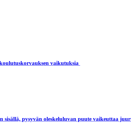
 koulutuskorvauksen vaikutuksia
isällä, pysyvän oleskeluluvan puute vaikeuttaa juur