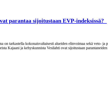
vat parantaa sijoitustaan EVP-indeksissä?
a on tarkastella kokonaisvaltaisesti alueiden elinvoimaa sekä veto- ja
sta Kajaani ja kehyskunnista Vesilahti ovat sijoitustaan parantaneiden