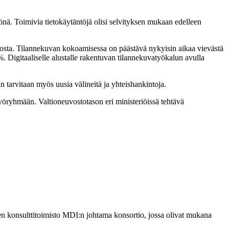
önä. Toimivia tietokäytäntöjä olisi selvityksen mukaan edelleen
rrosta. Tilannekuvan kokoamisessa on päästävä nykyisin aikaa vievästä
. Digitaaliselle alustalle rakentuvan tilannekuvatyökalun avulla
n tarvitaan myös uusia välineitä ja yhteishankintoja.
työryhmään. Valtioneuvostotason eri ministeriöissä tehtävä
en konsulttitoimisto MDI:n johtama konsortio, jossa olivat mukana