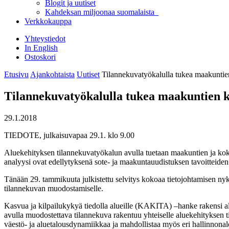
Blogit ja uutiset
Kahdeksan miljoonaa suomalaista
Verkkokauppa
Yhteystiedot
In English
Ostoskori
Etusivu
Ajankohtaista
Uutiset
Tilannekuvatyökalulla tukea maakuntien 
Tilannekuvatyökalulla tukea maakuntien keh
29.1.2018
TIEDOTE, julkaisuvapaa 29.1. klo 9.00
Aluekehityksen tilannekuvatyökalun avulla tuetaan maakuntien ja koko
analyysi ovat edellytyksenä sote- ja maakuntauudistuksen tavoitteiden t
Tänään 29. tammikuuta julkistettu selvitys kokoaa tietojohtamisen nyky
tilannekuvan muodostamiselle.
Kasvua ja kilpailukykyä tiedolla alueille (KAKITA) –hanke rakensi alu
avulla muodostettava tilannekuva rakentuu yhteiselle aluekehityksen ti
väestö- ja aluetalousdynamiikkaa ja mahdollistaa myös eri hallinnonal