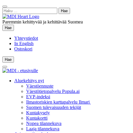
Siirry
Sulje
sisältöön
Haku:
hae
Paremmin kehittyvää ja kehittävää Suomea
Hae
Hae
Yhteystiedot
In English
Ostoskori
Hae
Hae
Main
Menu
Aluekehitys nyt
Väestöennuste
Väestötietopalvelu Popula.ai
EVP-indeksi
Ilmastoriskien karttapalvelu Ilmari
Suomen tulevaisuuden tekijät
Kuntakysely
Kuntakortti
Nopea tilannekuva
Laaja tilannekuva