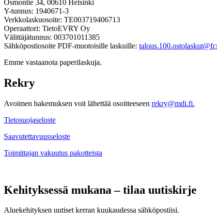
Osmontie 34, 00610 Helsinki
Y-tunnus: 1940671-3
Verkkolaskuosoite: TE003719406713
Operaattori: TietoEVRY Oy
Välittäjätunnus: 003701011385
Sähköpostiosoite PDF-muotoisille laskuille:
talous.100.ostolaskut@fcg
Emme vastaanota paperilaskuja.
Rekry
Avoimen hakemuksen voit lähettää osoitteeseen
rekry@mdi.fi.
Tietosuojaseloste
Saavutettavuusseloste
Toimittajan vakuutus pakotteista
Kehityksessä mukana – tilaa uutiskirje
Aluekehityksen uutiset kerran kuukaudessa sähköpostiisi.