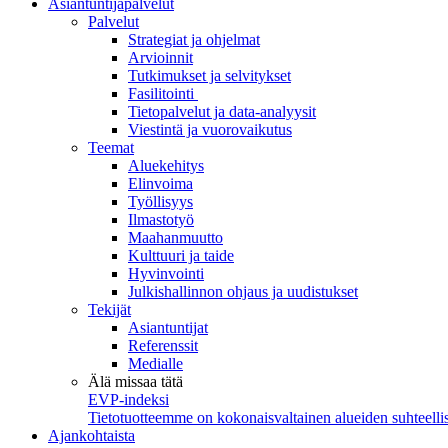
Asiantuntijapalvelut
Palvelut
Strategiat ja ohjelmat
Arvioinnit
Tutkimukset ja selvitykset
Fasilitointi
Tietopalvelut ja data-analyysit
Viestintä ja vuorovaikutus
Teemat
Aluekehitys
Elinvoima
Työllisyys
Ilmastotyö
Maahanmuutto
Kulttuuri ja taide
Hyvinvointi
Julkishallinnon ohjaus ja uudistukset
Tekijät
Asiantuntijat
Referenssit
Medialle
Älä missaa tätä
EVP-indeksi
Tietotuotteemme on kokonaisvaltainen alueiden suhteellis
Ajankohtaista