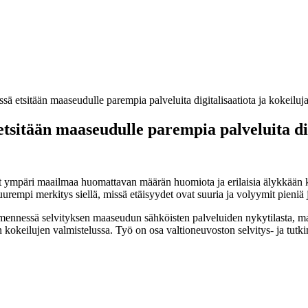
ä etsitään maaseudulle parempia palveluita digitalisaatiota ja kokeilu
tsitään maaseudulle parempia palveluita dig
t ympäri maailmaa huomattavan määrän huomiota ja erilaisia älykkään k
 suurempi merkitys siellä, missä etäisyydet ovat suuria ja volyymit pieni
ennessä selvityksen maaseudun sähköisten palveluiden nykytilasta, mahd
 kokeilujen valmistelussa. Työ on osa valtioneuvoston selvitys- ja tut