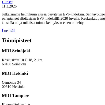
Uutiset
11.3.2026
Julkaisimme helmikuun alussa päivitetyn EVP-indeksin. Sen tavoitteen
parantaneet sijoitustaan EVP-indeksillä 2020-luvulla. Keskuskaupungei
taustalla on ja millaisia toimia kehityksen eteen on tehty.
Miten
Lue lisää
keskuskaupungit
ja
Toimipisteet
kehyskunnat
voivat
MDI Seinäjoki
parantaa
sijoitustaan
EVP-
Keskuskatu 10 C 18, 2. krs
indeksissä?
60100 Seinäjoki
MDI Helsinki
Osmontie 34
00610 Helsinki
MDI Tampere
Hatanpäänkatu 1 A