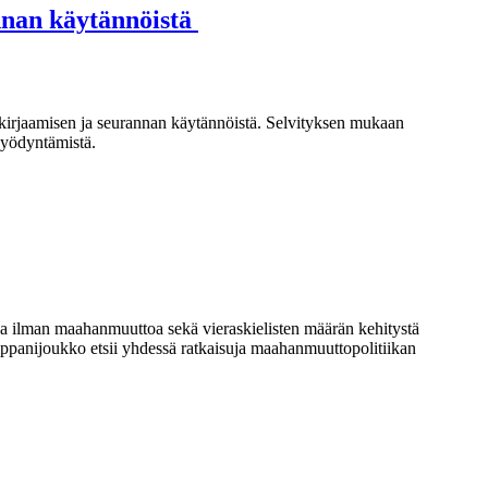
annan käytännöistä
 kirjaamisen ja seurannan käytännöistä. Selvityksen mukaan
hyödyntämistä.
a ilman maahanmuuttoa sekä vieraskielisten määrän kehitystä
ppanijoukko etsii yhdessä ratkaisuja maahanmuuttopolitiikan