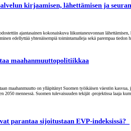
palvelun kirjaamisen, lähettämisen ja seur
odostettiin ajantasainen kokonaiskuva liikuntaneuvonnan lähettämisen,
ttäminen edellyttää yhtenäisempiä toimintamalleja sekä parempaa tiedon 
staa maahanmuuttopolitiikkaa
taan maahanmuutto on ylläpitänyt Suomen työikäisen väestön kasvua, j
een 2050 mennessä. Suomen tulevaisuuden tekijät -projektissa laaja kum
vat parantaa sijoitustaan EVP-indeksissä?