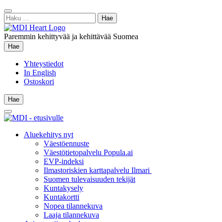
Siirry
Sulje
sisältöön
Haku:
hae
Paremmin kehittyvää ja kehittävää Suomea
Hae
Hae
Yhteystiedot
In English
Ostoskori
Hae
Hae
Main
Menu
Aluekehitys nyt
Väestöennuste
Väestötietopalvelu Popula.ai
EVP-indeksi
Ilmastoriskien karttapalvelu Ilmari
Suomen tulevaisuuden tekijät
Kuntakysely
Kuntakortti
Nopea tilannekuva
Laaja tilannekuva