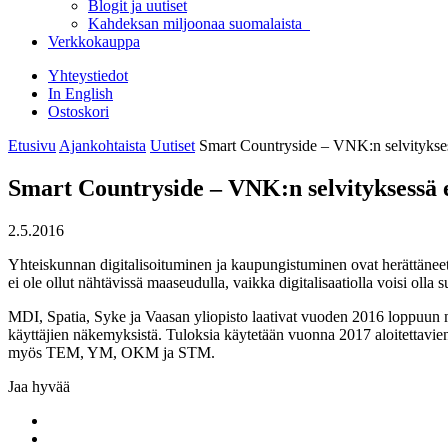
Blogit ja uutiset
Kahdeksan miljoonaa suomalaista
Verkkokauppa
Yhteystiedot
In English
Ostoskori
Etusivu
Ajankohtaista
Uutiset
Smart Countryside – VNK:n selvityksess
Smart Countryside – VNK:n selvityksessä e
2.5.2016
Yhteiskunnan digitalisoituminen ja kaupungistuminen ovat herättänee
ei ole ollut nähtävissä maaseudulla, vaikka digitalisaatiolla voisi olla
MDI, Spatia, Syke ja Vaasan yliopisto laativat vuoden 2016 loppuun m
käyttäjien näkemyksistä. Tuloksia käytetään vuonna 2017 aloitettavien
myös TEM, YM, OKM ja STM.
Jaa hyvää
Share
to:
Share