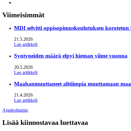
facebook
to:
Share
linkedin
to:
twitter
Viimeisimmät
MDI selvitti oppisopimuskoulutuksen korotetun
21.5.2026
Lue artikkeli
Syntyneiden määrä elpyi hieman viime vuonna
20.5.2026
Lue artikkeli
Maahanmuuttaneet alttiimpia muuttamaan maan s
21.4.2026
Lue artikkeli
Ajankohtaista
Lisää kiinnostavaa luettavaa