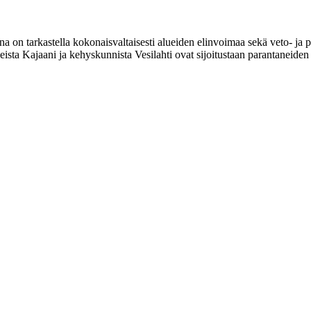
a on tarkastella kokonaisvaltaisesti alueiden elinvoimaa sekä veto- ja
sta Kajaani ja kehyskunnista Vesilahti ovat sijoitustaan parantaneiden