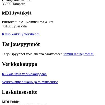
33900 Tampere
MDI Jyväskylä
Puistokatu 2 A, Kolmikulma 4. krs
40100 Jyväskylä
Katso kaikki yhteystiedot
Tarjouspyynnöt
Tarjouspyynnöt voit lähettää osoitteeseen
tommi.ranta@mdi.fi.
Verkkokauppa
Klikkaa tästä verkkokauppaan
Verkkokaupan tilaus- ja toimitusehdot
Laskutusosoite
MDI Public