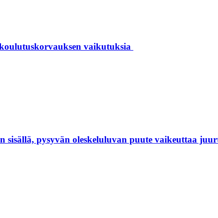
 koulutuskorvauksen vaikutuksia
isällä, pysyvän oleskeluluvan puute vaikeuttaa juur