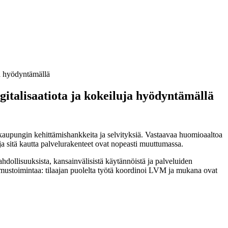
ja hyödyntämällä
italisaatiota ja kokeiluja hyödyntämällä
aupungin kehittämishankkeita ja selvityksiä. Vastaavaa huomioaaltoa
ä ja sitä kautta palvelurakenteet ovat nopeasti muuttumassa.
ollisuuksista, kansainvälisistä käytännöistä ja palveluiden
kimustoimintaa: tilaajan puolelta työtä koordinoi LVM ja mukana ovat