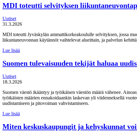
MDI toteutti selvityksen liikuntaneuvonta
Uutiset
31.3.2026
MDI toteutti Jyväskylän ammattikorkeakoululle selvityksen, jossa mu
liikuntaneuvonnan käytännöt vaihtelevat alueittain, ja palvelun kehi
MDI
Lue lisää
toteutti selvityksen
liikuntaneuvontapalvelun
Suomen tulevaisuuden tekijät haluaa uudi
kirjaamisen,
lähettämisen
Uutiset
ja
18.3.2026
seurannan
käytännöistä
Suomen väestö ikääntyy ja työikäisen väestön määrä vähenee. Ainoas
työikäisten määrien ennakoidaankin laskevan yli viidenneksellä vuot
uudistamiseen ja pitovoiman vahvistamiseen.
Suomen
Lue lisää
tulevaisuuden
tekijät haluaa
Miten keskuskaupungit ja kehyskunnat voi
uudistaa
maahanmuuttopolitiikkaa