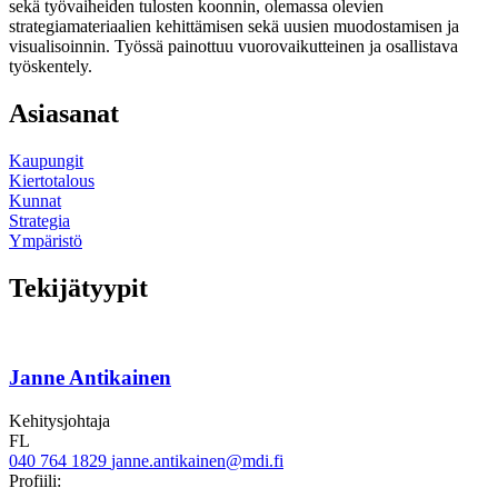
sekä työvaiheiden tulosten koonnin, olemassa olevien
strategiamateriaalien kehittämisen sekä uusien muodostamisen ja
visualisoinnin. Työssä painottuu vuorovaikutteinen ja osallistava
työskentely.
Asiasanat
Kaupungit
Kiertotalous
Kunnat
Strategia
Ympäristö
Tekijätyypit
Janne Antikainen
Kehitysjohtaja
FL
040 764 1829
janne.antikainen@mdi.fi
Twitter
LinkedIn
Profiili: