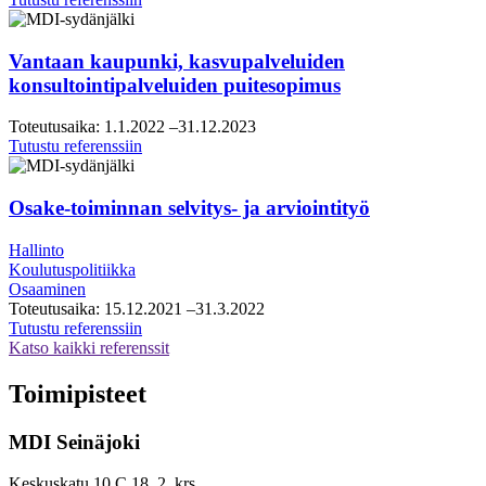
seudun
kauppakamari,
visio-
Vantaan kaupunki, kasvupalveluiden
ja
konsultointipalveluiden puitesopimus
tiekarttatyö
Toteutusaika:
1.1.2022
–31.12.2023
Vantaan
Tutustu referenssiin
kaupunki,
kasvupalveluiden
konsultointipalveluiden
Osake-toiminnan selvitys- ja arviointityö
puitesopimus
Hallinto
Koulutuspolitiikka
Osaaminen
Toteutusaika:
15.12.2021
–31.3.2022
Osake-
Tutustu referenssiin
toiminnan
Katso kaikki referenssit
selvitys-
ja
Toimipisteet
arviointityö
MDI Seinäjoki
Keskuskatu 10 C 18, 2. krs