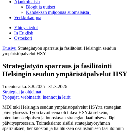
Ajankohtaista
Blogit ja uutiset
Kahdeksan miljoonaa suomalaista
Verkkokauppa
Yhteystiedot
In English
Ostoskori
Etusivu
Strategiatyön sparraus ja fasilitointi Helsingin seudun
ympäristöpalvelut HSY
Strategiatyön sparraus ja fasilitointi
Helsingin seudun ympäristöpalvelut HSY
Toteutusaika:
8.8.2025
–31.3.2026
Strategiat ja ohjelmat
Työpajat, webinaarit, luennot ja leirit
MDI tuki Helsingin seudun ympäristöpalvelut HSY:tä strategian
päivityksessä. Työn tavoitteena oli tukea HSY:tä selkeän,
toteuttamiskelpoisen ja innostavan strategian laatimisessa läpi
päivitysprosessin. Toimeksianto sisälsi strategiatyöryhmän
sparrauksen, henkilöstön ja hallituksen osallistamisen fasilitoinnin