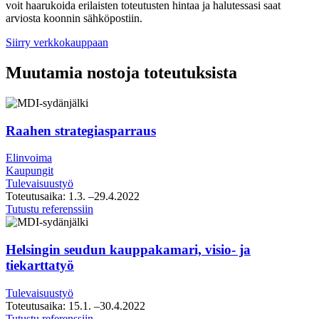
voit haarukoida erilaisten toteutusten hintaa ja halutessasi saat
arviosta koonnin sähköpostiin.
Siirry verkkokauppaan
Muutamia nostoja toteutuksista
Raahen strategiasparraus
Elinvoima
Kaupungit
Tulevaisuustyö
Toteutusaika:
1.3.
–29.4.2022
Raahen
Tutustu referenssiin
strategiasparraus
Helsingin seudun kauppakamari, visio- ja
tiekarttatyö
Tulevaisuustyö
Toteutusaika:
15.1.
–30.4.2022
Helsingin
Tutustu referenssiin