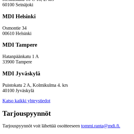
60100 Seinäjoki
MDI Helsinki
Osmontie 34
00610 Helsinki
MDI Tampere
Hatanpäänkatu 1 A
33900 Tampere
MDI Jyväskylä
Puistokatu 2 A, Kolmikulma 4. krs
40100 Jyväskylä
Katso kaikki yhteystiedot
Tarjouspyynnöt
Tarjouspyynnöt voit lähettää osoitteeseen
tommi.ranta@mdi.fi.