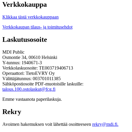
Verkkokauppa
Klikkaa tästä verkkokauppaan
Verkkokaupan tilaus- ja toimitusehdot
Laskutusosoite
MDI Public
Osmontie 34, 00610 Helsinki
Y-tunnus: 1940671-3
Verkkolaskuosoite: TE003719406713
Operaattori: TietoEVRY Oy
Välittäjätunnus: 003701011385
Sähköpostiosoite PDF-muotoisille laskuille:
talous.100.ostolaskut@fcg.fi
Emme vastaanota paperilaskuja.
Rekry
Avoimen hakemuksen voit lähettää osoitteeseen
rekry@mdi.fi.