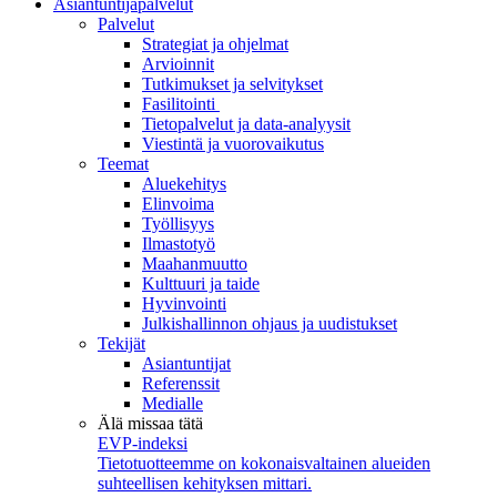
Asiantuntijapalvelut
Palvelut
Strategiat ja ohjelmat
Arvioinnit
Tutkimukset ja selvitykset
Fasilitointi
Tietopalvelut ja data-analyysit
Viestintä ja vuorovaikutus
Teemat
Aluekehitys
Elinvoima
Työllisyys
Ilmastotyö
Maahanmuutto
Kulttuuri ja taide
Hyvinvointi
Julkishallinnon ohjaus ja uudistukset
Tekijät
Asiantuntijat
Referenssit
Medialle
Älä missaa tätä
EVP-indeksi
Tietotuotteemme on kokonaisvaltainen alueiden
suhteellisen kehityksen mittari.