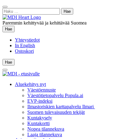
Siirry
Sulje
sisältöön
Haku:
hae
Paremmin kehittyvää ja kehittävää Suomea
Hae
Hae
Yhteystiedot
In English
Ostoskori
Hae
Hae
Main
Menu
Aluekehitys nyt
Väestöennuste
Väestötietopalvelu Popula.ai
EVP-indeksi
Ilmastoriskien karttapalvelu Ilmari
Suomen tulevaisuuden tekijät
Kuntakysely
Kuntakortti
Nopea tilannekuva
Laaja tilannekuva