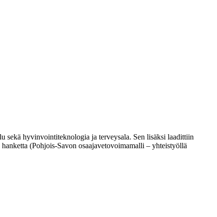
 sekä hyvinvointiteknologia ja terveysala. Sen lisäksi laadittiin
t- hanketta (Pohjois-Savon osaajavetovoimamalli – yhteistyöllä