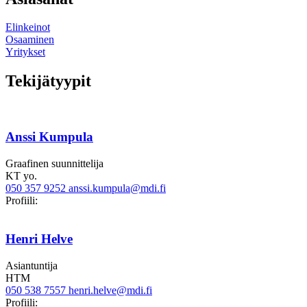
Elinkeinot
Osaaminen
Yritykset
Tekijätyypit
Anssi Kumpula
Graafinen suunnittelija
KT yo.
050 357 9252
anssi.kumpula@mdi.fi
Linkedin
Profiili:
Henri Helve
Asiantuntija
HTM
050 538 7557
henri.helve@mdi.fi
LinkedIn
Profiili: