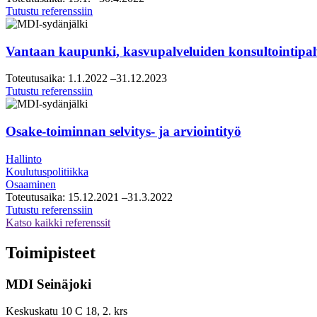
Helsingin
Tutustu referenssiin
seudun
kauppakamari,
visio-
Vantaan kaupunki, kasvupalveluiden konsultointipal
ja
tiekarttatyö
Toteutusaika:
1.1.2022
–31.12.2023
Vantaan
Tutustu referenssiin
kaupunki,
kasvupalveluiden
konsultointipalveluiden
Osake-toiminnan selvitys- ja arviointityö
puitesopimus
Hallinto
Koulutuspolitiikka
Osaaminen
Toteutusaika:
15.12.2021
–31.3.2022
Osake-
Tutustu referenssiin
toiminnan
Katso kaikki referenssit
selvitys-
ja
Toimipisteet
arviointityö
MDI Seinäjoki
Keskuskatu 10 C 18, 2. krs