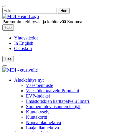
Siirry
Sulje
sisältöön
Haku:
hae
Paremmin kehittyvää ja kehittävää Suomea
Hae
Hae
Yhteystiedot
In English
Ostoskori
Hae
Hae
Main
Menu
Aluekehitys nyt
Väestöennuste
Väestötietopalvelu Popula.ai
EVP-indeksi
Ilmastoriskien karttapalvelu Ilmari
Suomen tulevaisuuden tekijät
Kuntakysely
Kuntakortti
Nopea tilannekuva
Laaja tilannekuva