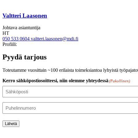
Valtteri Laasonen
Johtava asiantuntija
HT
050 533 0604
valtteri.laasonen@mdi.fi
Twitter
Linkedin
Profiili:
Pyydä tarjous
Toteutamme vuosittain ~100 erilaista toimeksiantoa lyhyistä työpajato
Kerro sähköpostiosoitteesi, niin olemme yhteydessä
(Pakollinen)
Puhelinnumero
Lähetä