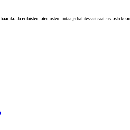
haarukoida erilaisten toteutusten hintaa ja halutessasi saat arviosta koo
ö