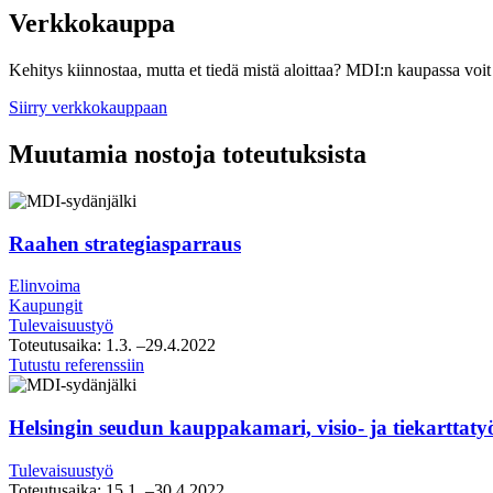
Verkkokauppa
Kehitys kiinnostaa, mutta et tiedä mistä aloittaa? MDI:n kaupassa voit 
Siirry verkkokauppaan
Muutamia nostoja toteutuksista
Raahen strategiasparraus
Elinvoima
Kaupungit
Tulevaisuustyö
Toteutusaika:
1.3.
–29.4.2022
Raahen
Tutustu referenssiin
strategiasparraus
Helsingin seudun kauppakamari, visio- ja tiekarttaty
Tulevaisuustyö
Toteutusaika:
15.1.
–30.4.2022