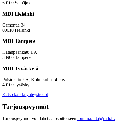
60100 Seinäjoki
MDI Helsinki
Osmontie 34
00610 Helsinki
MDI Tampere
Hatanpäänkatu 1 A
33900 Tampere
MDI Jyväskylä
Puistokatu 2 A, Kolmikulma 4. krs
40100 Jyväskylä
Katso kaikki yhteystiedot
Tarjouspyynnöt
Tarjouspyynnöt voit lähettää osoitteeseen
tommi.ranta@mdi.fi.