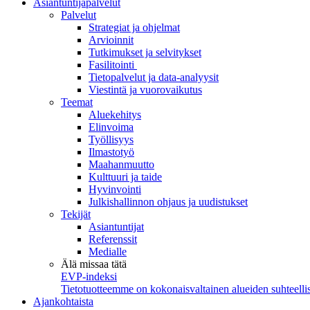
Asiantuntijapalvelut
Palvelut
Strategiat ja ohjelmat
Arvioinnit
Tutkimukset ja selvitykset
Fasilitointi
Tietopalvelut ja data-analyysit
Viestintä ja vuorovaikutus
Teemat
Aluekehitys
Elinvoima
Työllisyys
Ilmastotyö
Maahanmuutto
Kulttuuri ja taide
Hyvinvointi
Julkishallinnon ohjaus ja uudistukset
Tekijät
Asiantuntijat
Referenssit
Medialle
Älä missaa tätä
EVP-indeksi
Tietotuotteemme on kokonaisvaltainen alueiden suhteellis
Ajankohtaista