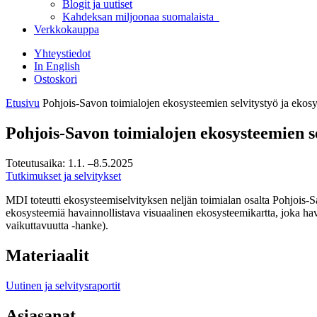
Blogit ja uutiset
Kahdeksan miljoonaa suomalaista
Verkkokauppa
Yhteystiedot
In English
Ostoskori
Etusivu
Pohjois-Savon toimialojen ekosysteemien selvitystyö ja ekosy
Pohjois-Savon toimialojen ekosysteemien se
Toteutusaika:
1.1.
–8.5.2025
Tutkimukset ja selvitykset
MDI toteutti ekosysteemiselvityksen neljän toimialan osalta Pohjois-Sav
ekosysteemiä havainnollistava visuaalinen ekosysteemikartta, joka hav
vaikuttavuutta -hanke).
Materiaalit
Uutinen ja selvitysraportit
Asiasanat