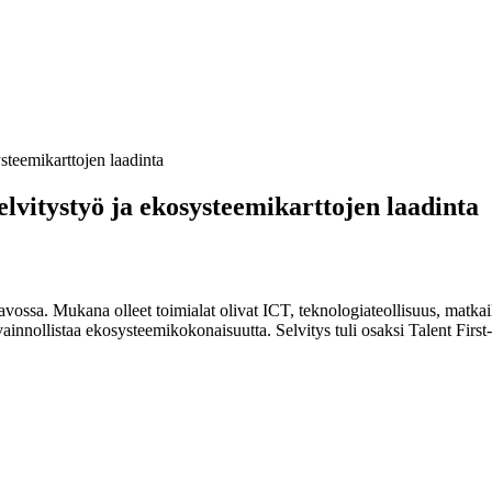
steemikarttojen laadinta
lvitystyö ja ekosysteemikarttojen laadinta
ossa. Mukana olleet toimialat olivat ICT, teknologiateollisuus, matkailu
ainnollistaa ekosysteemikokonaisuutta. Selvitys tuli osaksi Talent Firs