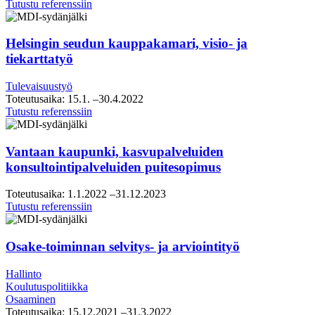
Raahen
Tutustu referenssiin
strategiasparraus
Helsingin seudun kauppakamari, visio- ja
tiekarttatyö
Tulevaisuustyö
Toteutusaika:
15.1.
–30.4.2022
Helsingin
Tutustu referenssiin
seudun
kauppakamari,
visio-
Vantaan kaupunki, kasvupalveluiden
ja
konsultointipalveluiden puitesopimus
tiekarttatyö
Toteutusaika:
1.1.2022
–31.12.2023
Vantaan
Tutustu referenssiin
kaupunki,
kasvupalveluiden
konsultointipalveluiden
Osake-toiminnan selvitys- ja arviointityö
puitesopimus
Hallinto
Koulutuspolitiikka
Osaaminen
Toteutusaika:
15.12.2021
–31.3.2022