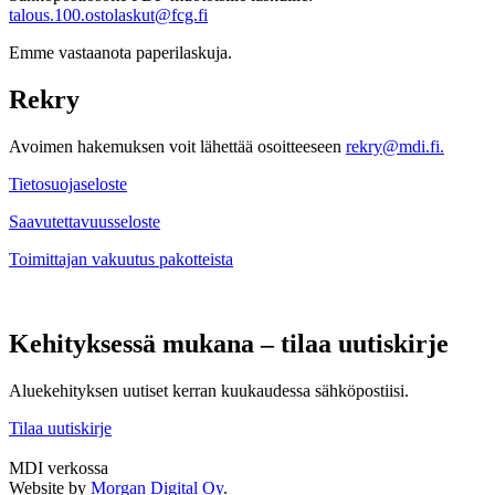
talous.100.ostolaskut@fcg.fi
Emme vastaanota paperilaskuja.
Rekry
Avoimen hakemuksen voit lähettää osoitteeseen
rekry@mdi.fi.
Tietosuojaseloste
Saavutettavuusseloste
Toimittajan vakuutus pakotteista
Kehityksessä mukana – tilaa uutiskirje
Aluekehityksen uutiset kerran kuukaudessa sähköpostiisi.
Tilaa uutiskirje
MDI verkossa
Twitter
LinkedIn
Instagram
Facebook
Website by
Morgan Digital Oy
.