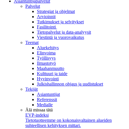
Asiantuntijapalvelut
Palvelut
Strategiat ja ohjelmat
Arvioinnit
Tutkimukset ja selvitykset
Fasilitointi
Tietopalvelut ja data-analyysit
Viestintä ja vuorovaikutus
Teemat
Aluekehitys
Elinvoima
Työllisyys
Ilmastotyö
Maahanmuutto
Kulttuuri ja taide
Hyvinvointi
Julkishallinnon ohjaus ja uudistukset
Tekijät
Asiantuntijat
Referenssit
Medialle
Älä missaa tätä
EVP-indeksi
Tietotuotteemme on kokonaisvaltainen alueiden
suhteellisen kehityksen mittari.