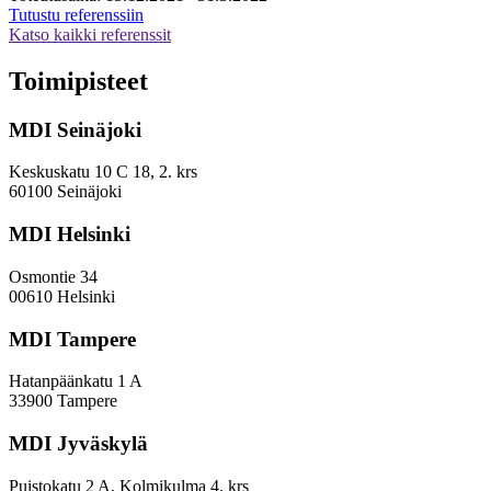
Osake-
Tutustu referenssiin
toiminnan
Katso kaikki referenssit
selvitys-
ja
Toimipisteet
arviointityö
MDI Seinäjoki
Keskuskatu 10 C 18, 2. krs
60100 Seinäjoki
MDI Helsinki
Osmontie 34
00610 Helsinki
MDI Tampere
Hatanpäänkatu 1 A
33900 Tampere
MDI Jyväskylä
Puistokatu 2 A, Kolmikulma 4. krs