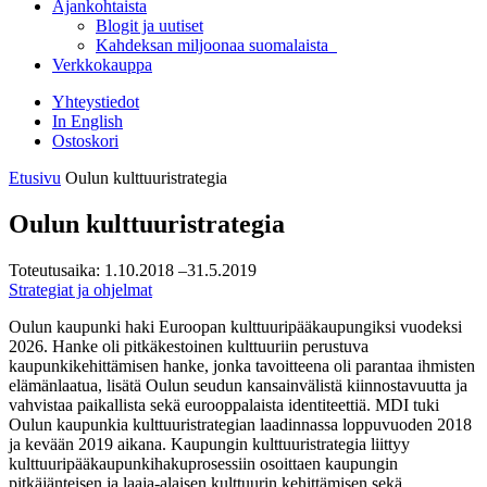
Ajankohtaista
Blogit ja uutiset
Kahdeksan miljoonaa suomalaista
Verkkokauppa
Yhteystiedot
In English
Ostoskori
Etusivu
Oulun kulttuuristrategia
Oulun kulttuuristrategia
Toteutusaika:
1.10.2018
–31.5.2019
Strategiat ja ohjelmat
Oulun kaupunki haki Euroopan kulttuuripääkaupungiksi vuodeksi
2026. Hanke oli pitkäkestoinen kulttuuriin perustuva
kaupunkikehittämisen hanke, jonka tavoitteena oli parantaa ihmisten
elämänlaatua, lisätä Oulun seudun kansainvälistä kiinnostavuutta ja
vahvistaa paikallista sekä eurooppalaista identiteettiä. MDI tuki
Oulun kaupunkia kulttuuristrategian laadinnassa loppuvuoden 2018
ja kevään 2019 aikana. Kaupungin kulttuuristrategia liittyy
kulttuuripääkaupunkihakuprosessiin osoittaen kaupungin
pitkäjänteisen ja laaja-alaisen kulttuurin kehittämisen sekä