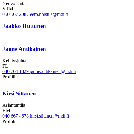
Neuvonantaja
VTM
050 567 2087
eero.holstila@mdi.fi
Jaakko Huttunen
Janne Antikainen
Kehitysjohtaja
FL
040 764 1829
janne.antikainen@mdi.fi
Twitter
LinkedIn
Profiili:
Kirsi Siltanen
Asiantuntija
HM
040 667 4678
kirsi.siltanen@mdi.fi
twitter
linkedin
Profiili: