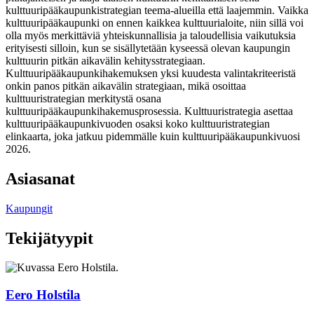
kulttuuripääkaupunkistrategian teema-alueilla että laajemmin. Vaikka
kulttuuripääkaupunki on ennen kaikkea kulttuurialoite, niin sillä voi
olla myös merkittäviä yhteiskunnallisia ja taloudellisia vaikutuksia
erityisesti silloin, kun se sisällytetään kyseessä olevan kaupungin
kulttuurin pitkän aikavälin kehitysstrategiaan.
Kulttuuripääkaupunkihakemuksen yksi kuudesta valintakriteeristä
onkin panos pitkän aikavälin strategiaan, mikä osoittaa
kulttuuristrategian merkitystä osana
kulttuuripääkaupunkihakemusprosessia. Kulttuuristrategia asettaa
kulttuuripääkaupunkivuoden osaksi koko kulttuuristrategian
elinkaarta, joka jatkuu pidemmälle kuin kulttuuripääkaupunkivuosi
2026.
Asiasanat
Kaupungit
Tekijätyypit
Eero Holstila