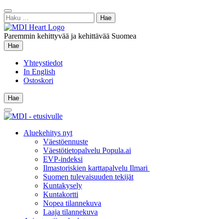
Siirry
Sulje
sisältöön
Haku:
hae
Paremmin kehittyvää ja kehittävää Suomea
Hae
Hae
Yhteystiedot
In English
Ostoskori
Hae
Hae
Main
Menu
Aluekehitys nyt
Väestöennuste
Väestötietopalvelu Popula.ai
EVP-indeksi
Ilmastoriskien karttapalvelu Ilmari
Suomen tulevaisuuden tekijät
Kuntakysely
Kuntakortti
Nopea tilannekuva
Laaja tilannekuva