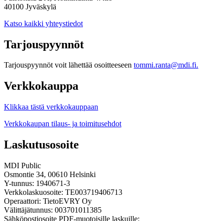
40100 Jyväskylä
Katso kaikki yhteystiedot
Tarjouspyynnöt
Tarjouspyynnöt voit lähettää osoitteeseen
tommi.ranta@mdi.fi.
Verkkokauppa
Klikkaa tästä verkkokauppaan
Verkkokaupan tilaus- ja toimitusehdot
Laskutusosoite
MDI Public
Osmontie 34, 00610 Helsinki
Y-tunnus: 1940671-3
Verkkolaskuosoite: TE003719406713
Operaattori: TietoEVRY Oy
Välittäjätunnus: 003701011385
Sähköpostiosoite PDF-muotoisille laskuille: