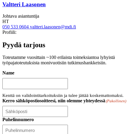
Valtteri Laasonen
Johtava asiantuntija
HT
050 533 0604
valtteri.laasonen@mdi.fi
Twitter
Linkedin
Profiili:
Pyydä tarjous
Toteutamme vuosittain ~100 erilaista toimeksiantoa lyhyistä
työpajatoteutuksista monivuotisiin tutkimushankkeisiin.
Name
Kenttä on validointitarkoituksiin ja tulee jättää koskemattomaksi.
Kerro sähköpostiosoitteesi, niin olemme yhteydessä
(Pakollinen)
Puhelinnumero