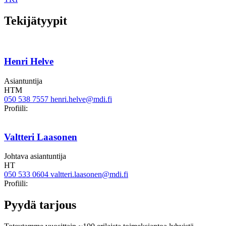
Tekijätyypit
Henri Helve
Asiantuntija
HTM
050 538 7557
henri.helve@mdi.fi
LinkedIn
Profiili:
Valtteri Laasonen
Johtava asiantuntija
HT
050 533 0604
valtteri.laasonen@mdi.fi
Twitter
Linkedin
Profiili:
Pyydä tarjous