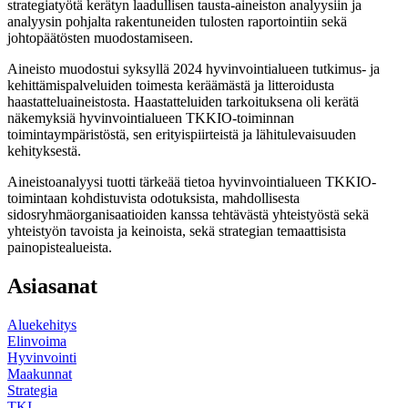
strategiatyötä kerätyn laadullisen tausta-aineiston analyysiin ja
analyysin pohjalta rakentuneiden tulosten raportointiin sekä
johtopäätösten muodostamiseen.
Aineisto muodostui syksyllä 2024 hyvinvointialueen tutkimus- ja
kehittämispalveluiden toimesta keräämästä ja litteroidusta
haastatteluaineistosta. Haastatteluiden tarkoituksena oli kerätä
näkemyksiä hyvinvointialueen TKKIO-toiminnan
toimintaympäristöstä, sen erityispiirteistä ja lähitulevaisuuden
kehityksestä.
Aineistoanalyysi tuotti tärkeää tietoa hyvinvointialueen TKKIO-
toimintaan kohdistuvista odotuksista, mahdollisesta
sidosryhmäorganisaatioiden kanssa tehtävästä yhteistyöstä sekä
yhteistyön tavoista ja keinoista, sekä strategian temaattisista
painopistealueista.
Asiasanat
Aluekehitys
Elinvoima
Hyvinvointi
Maakunnat
Strategia
TKI