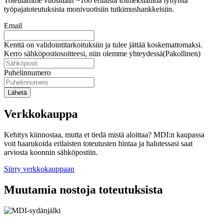
Toteutamme vuosittain ~100 erilaista toimeksiantoa lyhyistä
työpajatoteutuksista monivuotisiin tutkimushankkeisiin.
Email
Kenttä on validointitarkoituksiin ja tulee jättää koskemattomaksi.
Kerro sähköpostiosoitteesi, niin olemme yhteydessä
(Pakollinen)
Puhelinnumero
Lähetä
Verkkokauppa
Kehitys kiinnostaa, mutta et tiedä mistä aloittaa? MDI:n kaupassa
voit haarukoida erilaisten toteutusten hintaa ja halutessasi saat
arviosta koonnin sähköpostiin.
Siirry verkkokauppaan
Muutamia nostoja toteutuksista