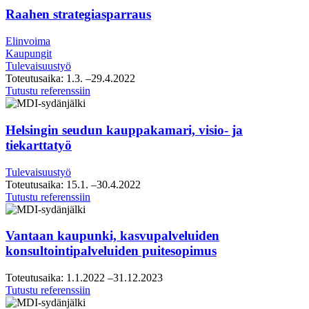
Raahen strategiasparraus
Elinvoima
Kaupungit
Tulevaisuustyö
Toteutusaika:
1.3.
–29.4.2022
Raahen
Tutustu referenssiin
strategiasparraus
Helsingin seudun kauppakamari, visio- ja
tiekarttatyö
Tulevaisuustyö
Toteutusaika:
15.1.
–30.4.2022
Helsingin
Tutustu referenssiin
seudun
kauppakamari,
visio-
Vantaan kaupunki, kasvupalveluiden
ja
konsultointipalveluiden puitesopimus
tiekarttatyö
Toteutusaika:
1.1.2022
–31.12.2023
Vantaan
Tutustu referenssiin
kaupunki,