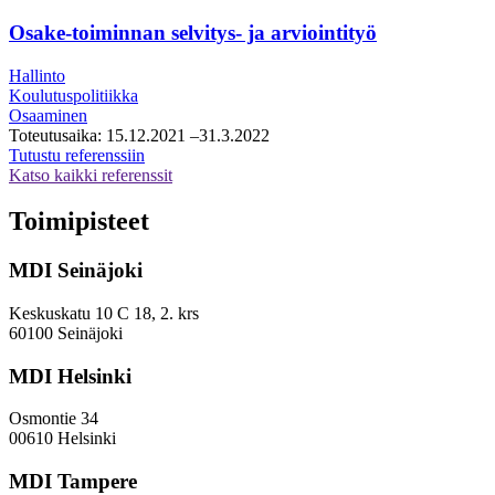
kasvupalveluiden
konsultointipalveluiden
Osake-toiminnan selvitys- ja arviointityö
puitesopimus
Hallinto
Koulutuspolitiikka
Osaaminen
Toteutusaika:
15.12.2021
–31.3.2022
Osake-
Tutustu referenssiin
toiminnan
Katso kaikki referenssit
selvitys-
ja
Toimipisteet
arviointityö
MDI Seinäjoki
Keskuskatu 10 C 18, 2. krs
60100 Seinäjoki
MDI Helsinki
Osmontie 34
00610 Helsinki
MDI Tampere