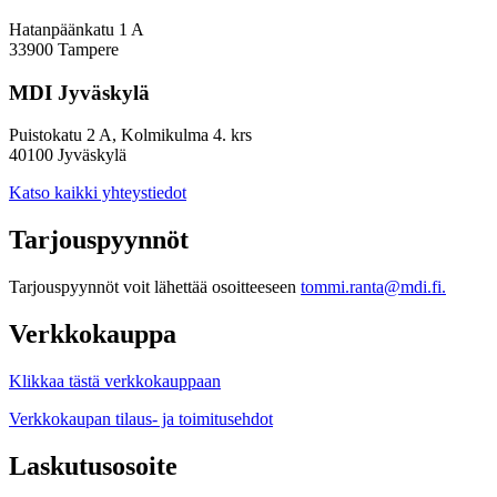
Hatanpäänkatu 1 A
33900 Tampere
MDI Jyväskylä
Puistokatu 2 A, Kolmikulma 4. krs
40100 Jyväskylä
Katso kaikki yhteystiedot
Tarjouspyynnöt
Tarjouspyynnöt voit lähettää osoitteeseen
tommi.ranta@mdi.fi.
Verkkokauppa
Klikkaa tästä verkkokauppaan
Verkkokaupan tilaus- ja toimitusehdot
Laskutusosoite