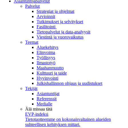
Asiantuntijapalvelut
Palvelut
Strategiat ja ohjelmat
Arvioinnit
Tutkimukset ja selvitykset
Fasilitointi
Tietopalvelut ja data-analyysit
Viestintä ja vuorovaikutus
Teemat
Aluekehitys
Elinvoima
Työllisyys
Ilmastotyö
Maahanmuutto
Kulttuuri ja taide
Hyvinvointi
Julkishallinnon ohjaus ja uudistukset
Tekijät
Asiantuntijat
Referenssit
Medialle
Älä missaa tätä
EVP-indeksi
Tietotuotteemme on kokonaisvaltainen alueiden
suhteellisen kehityksen mittari.