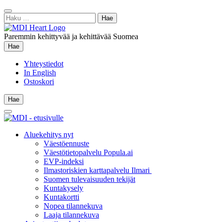
Siirry
Sulje
sisältöön
Haku:
hae
Paremmin kehittyvää ja kehittävää Suomea
Hae
Hae
Yhteystiedot
In English
Ostoskori
Hae
Hae
Main
Menu
Aluekehitys nyt
Väestöennuste
Väestötietopalvelu Popula.ai
EVP-indeksi
Ilmastoriskien karttapalvelu Ilmari
Suomen tulevaisuuden tekijät
Kuntakysely
Kuntakortti
Nopea tilannekuva
Laaja tilannekuva