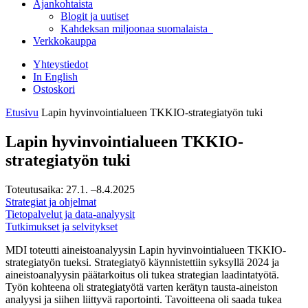
Ajankohtaista
Blogit ja uutiset
Kahdeksan miljoonaa suomalaista
Verkkokauppa
Yhteystiedot
In English
Ostoskori
Etusivu
Lapin hyvinvointialueen TKKIO-strategiatyön tuki
Lapin hyvinvointialueen TKKIO-
strategiatyön tuki
Toteutusaika:
27.1.
–8.4.2025
Strategiat ja ohjelmat
Tietopalvelut ja data-analyysit
Tutkimukset ja selvitykset
MDI toteutti aineistoanalyysin Lapin hyvinvointialueen TKKIO-
strategiatyön tueksi. Strategiatyö käynnistettiin syksyllä 2024 ja
aineistoanalyysin päätarkoitus oli tukea strategian laadintatyötä.
Työn kohteena oli strategiatyötä varten kerätyn tausta-aineiston
analyysi ja siihen liittyvä raportointi. Tavoitteena oli saada tukea