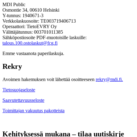
MDI Public
Osmontie 34, 00610 Helsinki
Y-tunnus: 1940671-3
Verkkolaskuosoite: TE003719406713
Operaattori: TietoEVRY Oy
Välittäjätunnus: 003701011385
Sähköpostiosoite PDF-muotoisille laskuille:
talous.100.ostolaskut@fcg.fi
Emme vastaanota paperilaskuja.
Rekry
Avoimen hakemuksen voit lähettää osoitteeseen
rekry@mdi.fi.
Tietosuojaseloste
Saavutettavuusseloste
Toimittajan vakuutus pakotteista
Kehityksessä mukana – tilaa uutiskirje