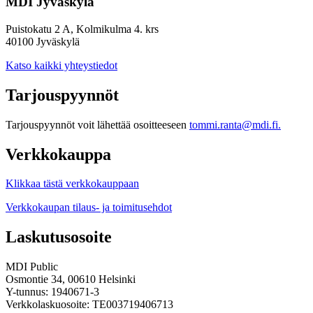
MDI Jyväskylä
Puistokatu 2 A, Kolmikulma 4. krs
40100 Jyväskylä
Katso kaikki yhteystiedot
Tarjouspyynnöt
Tarjouspyynnöt voit lähettää osoitteeseen
tommi.ranta@mdi.fi.
Verkkokauppa
Klikkaa tästä verkkokauppaan
Verkkokaupan tilaus- ja toimitusehdot
Laskutusosoite
MDI Public
Osmontie 34, 00610 Helsinki
Y-tunnus: 1940671-3
Verkkolaskuosoite: TE003719406713