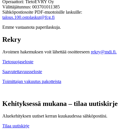
Operaattori: TietoEVRY Oy
Välittäjätunnus: 003701011385
Sähköpostiosoite PDF-muotoisille laskuille:
talous.100.ostolaskut@fcg.fi
Emme vastaanota paperilaskuja.
Rekry
Avoimen hakemuksen voit lähettää osoitteeseen
rekry@mdi.fi.
Tietosuojaseloste
Saavutettavuusseloste
Toimittajan vakuutus pakotteista
Kehityksessä mukana – tilaa uutiskirje
Aluekehityksen uutiset kerran kuukaudessa sähköpostiisi.
Tilaa uutiskirje