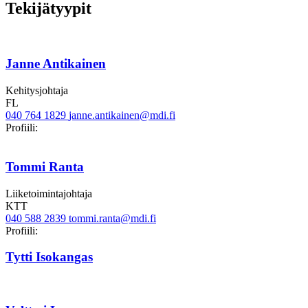
Tekijätyypit
Janne Antikainen
Kehitysjohtaja
FL
040 764 1829
janne.antikainen@mdi.fi
Twitter
LinkedIn
Profiili:
Tommi Ranta
Liiketoimintajohtaja
KTT
040 588 2839
tommi.ranta@mdi.fi
Twitter
Linkedin
Profiili:
Tytti Isokangas