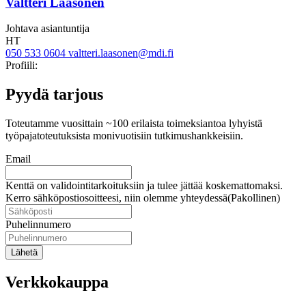
Valtteri Laasonen
Johtava asiantuntija
HT
050 533 0604
valtteri.laasonen@mdi.fi
Twitter
Linkedin
Profiili:
Pyydä tarjous
Toteutamme vuosittain ~100 erilaista toimeksiantoa lyhyistä
työpajatoteutuksista monivuotisiin tutkimushankkeisiin.
Email
Kenttä on validointitarkoituksiin ja tulee jättää koskemattomaksi.
Kerro sähköpostiosoitteesi, niin olemme yhteydessä
(Pakollinen)
Puhelinnumero
Lähetä
Verkkokauppa