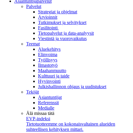
Asiantuntijapalvelut
Palvelut
Strategiat ja ohjelmat
Arvioinnit
Tutkimukset ja selvitykset
Fasilitointi
Tietopalvelut ja data-analyysit
Viestintä ja vuorovaikutus
Teemat
Aluekehitys
Elinvoima
Työllisyys
Ilmastotyö
Maahanmuutto
Kulttuuri ja taide
Hyvinvointi
Julkishallinnon ohjaus ja uudistukset
Tekijät
Asiantuntijat
Referenssit
Medialle
Älä missaa tätä
EVP-indeksi
Tietotuotteemme on kokonaisvaltainen alueiden
suhteellisen kehityksen mittari.