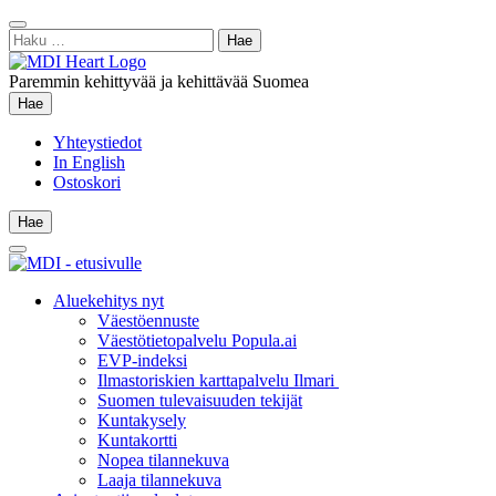
Siirry
Sulje
sisältöön
Haku:
hae
Paremmin kehittyvää ja kehittävää Suomea
Hae
Hae
Yhteystiedot
In English
Ostoskori
Hae
Hae
Main
Menu
Aluekehitys nyt
Väestöennuste
Väestötietopalvelu Popula.ai
EVP-indeksi
Ilmastoriskien karttapalvelu Ilmari
Suomen tulevaisuuden tekijät
Kuntakysely
Kuntakortti
Nopea tilannekuva
Laaja tilannekuva