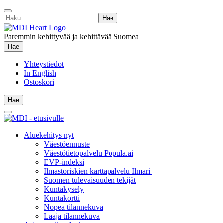
Siirry
Sulje
sisältöön
Haku:
hae
Paremmin kehittyvää ja kehittävää Suomea
Hae
Hae
Yhteystiedot
In English
Ostoskori
Hae
Hae
Main
Menu
Aluekehitys nyt
Väestöennuste
Väestötietopalvelu Popula.ai
EVP-indeksi
Ilmastoriskien karttapalvelu Ilmari
Suomen tulevaisuuden tekijät
Kuntakysely
Kuntakortti
Nopea tilannekuva
Laaja tilannekuva