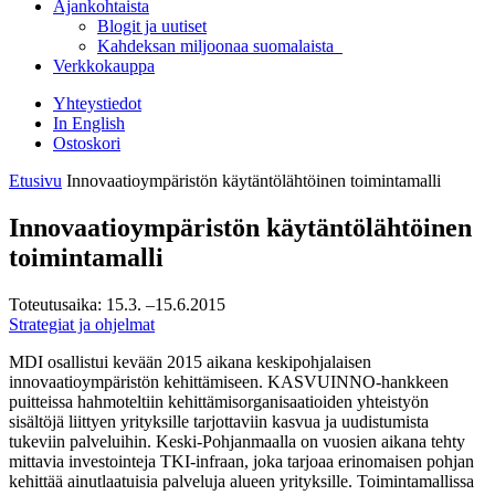
Ajankohtaista
Blogit ja uutiset
Kahdeksan miljoonaa suomalaista
Verkkokauppa
Yhteystiedot
In English
Ostoskori
Etusivu
Innovaatioympäristön käytäntölähtöinen toimintamalli
Innovaatioympäristön käytäntölähtöinen
toimintamalli
Toteutusaika:
15.3.
–15.6.2015
Strategiat ja ohjelmat
MDI osallistui kevään 2015 aikana keskipohjalaisen
innovaatioympäristön kehittämiseen. KASVUINNO-hankkeen
puitteissa hahmoteltiin kehittämisorganisaatioiden yhteistyön
sisältöjä liittyen yrityksille tarjottaviin kasvua ja uudistumista
tukeviin palveluihin. Keski-Pohjanmaalla on vuosien aikana tehty
mittavia investointeja TKI-infraan, joka tarjoaa erinomaisen pohjan
kehittää ainutlaatuisia palveluja alueen yrityksille. Toimintamallissa