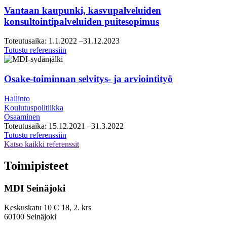
visio-
Vantaan kaupunki, kasvupalveluiden
ja
konsultointipalveluiden puitesopimus
tiekarttatyö
Toteutusaika:
1.1.2022
–31.12.2023
Vantaan
Tutustu referenssiin
kaupunki,
kasvupalveluiden
konsultointipalveluiden
Osake-toiminnan selvitys- ja arviointityö
puitesopimus
Hallinto
Koulutuspolitiikka
Osaaminen
Toteutusaika:
15.12.2021
–31.3.2022
Osake-
Tutustu referenssiin
toiminnan
Katso kaikki referenssit
selvitys-
ja
Toimipisteet
arviointityö
MDI Seinäjoki
Keskuskatu 10 C 18, 2. krs
60100 Seinäjoki