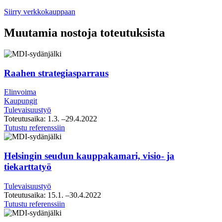
Siirry verkkokauppaan
Muutamia nostoja toteutuksista
Raahen strategiasparraus
Elinvoima
Kaupungit
Tulevaisuustyö
Toteutusaika:
1.3.
–29.4.2022
Raahen
Tutustu referenssiin
strategiasparraus
Helsingin seudun kauppakamari, visio- ja
tiekarttatyö
Tulevaisuustyö
Toteutusaika:
15.1.
–30.4.2022
Helsingin
Tutustu referenssiin
seudun
kauppakamari,