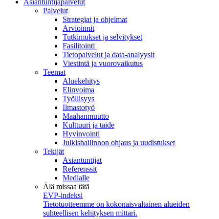
Asiantuntijapalvelut
Palvelut
Strategiat ja ohjelmat
Arvioinnit
Tutkimukset ja selvitykset
Fasilitointi
Tietopalvelut ja data-analyysit
Viestintä ja vuorovaikutus
Teemat
Aluekehitys
Elinvoima
Työllisyys
Ilmastotyö
Maahanmuutto
Kulttuuri ja taide
Hyvinvointi
Julkishallinnon ohjaus ja uudistukset
Tekijät
Asiantuntijat
Referenssit
Medialle
Älä missaa tätä
EVP-indeksi
Tietotuotteemme on kokonaisvaltainen alueiden
suhteellisen kehityksen mittari.