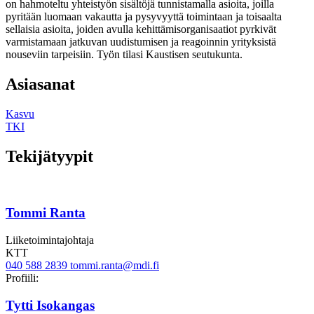
on hahmoteltu yhteistyön sisältöjä tunnistamalla asioita, joilla
pyritään luomaan vakautta ja pysyvyyttä toimintaan ja toisaalta
sellaisia asioita, joiden avulla kehittämisorganisaatiot pyrkivät
varmistamaan jatkuvan uudistumisen ja reagoinnin yrityksistä
nouseviin tarpeisiin. Työn tilasi Kaustisen seutukunta.
Asiasanat
Kasvu
TKI
Tekijätyypit
Tommi Ranta
Liiketoimintajohtaja
KTT
040 588 2839
tommi.ranta@mdi.fi
Twitter
Linkedin
Profiili:
Tytti Isokangas