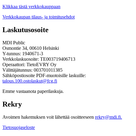
Klikkaa tästä verkkokauppaan
Verkkokaupan tilaus- ja toimitusehdot
Laskutusosoite
MDI Public
Osmontie 34, 00610 Helsinki
Y-tunnus: 1940671-3
Verkkolaskuosoite: TE003719406713
Operaattori: TietoEVRY Oy
Välittäjätunnus: 003701011385
Sähköpostiosoite PDF-muotoisille laskuille:
talous.100.ostolaskut@fcg.fi
Emme vastaanota paperilaskuja.
Rekry
Avoimen hakemuksen voit lähettää osoitteeseen
rekry@mdi.fi.
Tietosuojaseloste