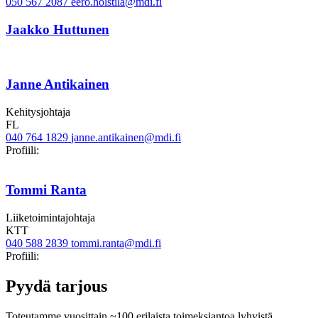
050 567 2087
eero.holstila@mdi.fi
Jaakko Huttunen
Janne Antikainen
Kehitysjohtaja
FL
040 764 1829
janne.antikainen@mdi.fi
Twitter
LinkedIn
Profiili:
Tommi Ranta
Liiketoimintajohtaja
KTT
040 588 2839
tommi.ranta@mdi.fi
Twitter
Linkedin
Profiili:
Pyydä tarjous
Toteutamme vuosittain ~100 erilaista toimeksiantoa lyhyistä