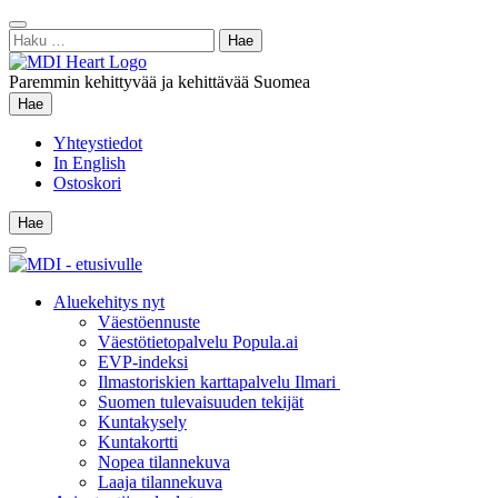
Siirry
Sulje
sisältöön
Haku:
hae
Paremmin kehittyvää ja kehittävää Suomea
Hae
Hae
Yhteystiedot
In English
Ostoskori
Hae
Hae
Main
Menu
Aluekehitys nyt
Väestöennuste
Väestötietopalvelu Popula.ai
EVP-indeksi
Ilmastoriskien karttapalvelu Ilmari
Suomen tulevaisuuden tekijät
Kuntakysely
Kuntakortti
Nopea tilannekuva
Laaja tilannekuva