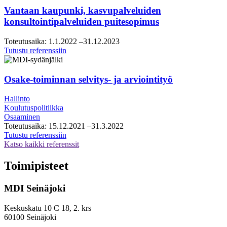
visio-
Vantaan kaupunki, kasvupalveluiden
ja
konsultointipalveluiden puitesopimus
tiekarttatyö
Toteutusaika:
1.1.2022
–31.12.2023
Vantaan
Tutustu referenssiin
kaupunki,
kasvupalveluiden
konsultointipalveluiden
Osake-toiminnan selvitys- ja arviointityö
puitesopimus
Hallinto
Koulutuspolitiikka
Osaaminen
Toteutusaika:
15.12.2021
–31.3.2022
Osake-
Tutustu referenssiin
toiminnan
Katso kaikki referenssit
selvitys-
ja
Toimipisteet
arviointityö
MDI Seinäjoki
Keskuskatu 10 C 18, 2. krs
60100 Seinäjoki