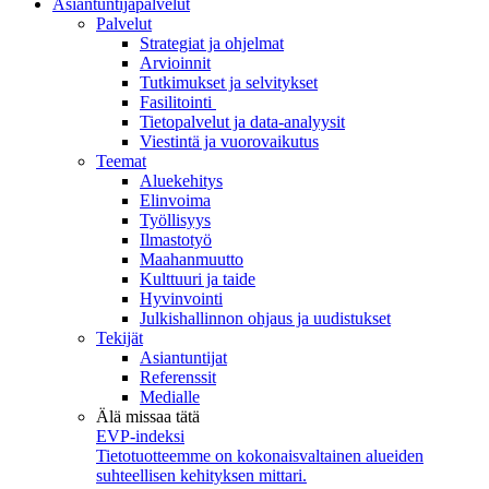
Asiantuntijapalvelut
Palvelut
Strategiat ja ohjelmat
Arvioinnit
Tutkimukset ja selvitykset
Fasilitointi
Tietopalvelut ja data-analyysit
Viestintä ja vuorovaikutus
Teemat
Aluekehitys
Elinvoima
Työllisyys
Ilmastotyö
Maahanmuutto
Kulttuuri ja taide
Hyvinvointi
Julkishallinnon ohjaus ja uudistukset
Tekijät
Asiantuntijat
Referenssit
Medialle
Älä missaa tätä
EVP-indeksi
Tietotuotteemme on kokonaisvaltainen alueiden
suhteellisen kehityksen mittari.