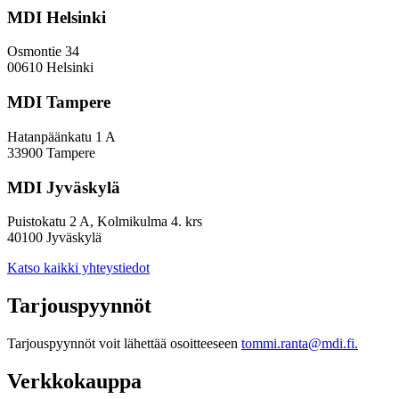
MDI Helsinki
Osmontie 34
00610 Helsinki
MDI Tampere
Hatanpäänkatu 1 A
33900 Tampere
MDI Jyväskylä
Puistokatu 2 A, Kolmikulma 4. krs
40100 Jyväskylä
Katso kaikki yhteystiedot
Tarjouspyynnöt
Tarjouspyynnöt voit lähettää osoitteeseen
tommi.ranta@mdi.fi.
Verkkokauppa