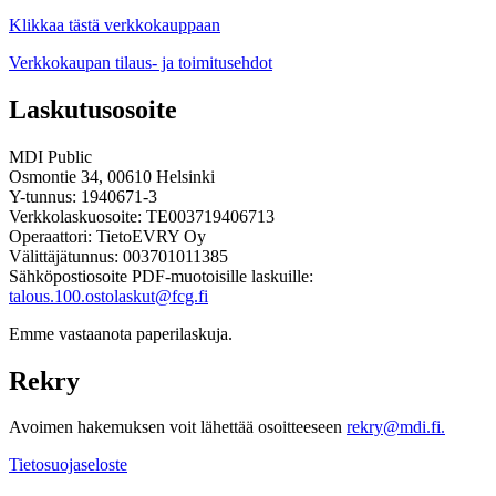
Klikkaa tästä verkkokauppaan
Verkkokaupan tilaus- ja toimitusehdot
Laskutusosoite
MDI Public
Osmontie 34, 00610 Helsinki
Y-tunnus: 1940671-3
Verkkolaskuosoite: TE003719406713
Operaattori: TietoEVRY Oy
Välittäjätunnus: 003701011385
Sähköpostiosoite PDF-muotoisille laskuille:
talous.100.ostolaskut@fcg.fi
Emme vastaanota paperilaskuja.
Rekry
Avoimen hakemuksen voit lähettää osoitteeseen
rekry@mdi.fi.
Tietosuojaseloste