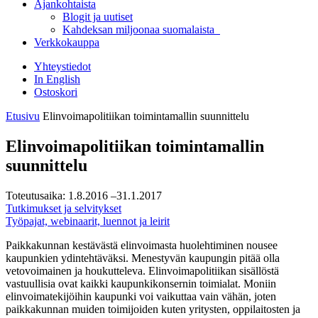
Ajankohtaista
Blogit ja uutiset
Kahdeksan miljoonaa suomalaista
Verkkokauppa
Yhteystiedot
In English
Ostoskori
Etusivu
Elinvoimapolitiikan toimintamallin suunnittelu
Elinvoimapolitiikan toimintamallin
suunnittelu
Toteutusaika:
1.8.2016
–31.1.2017
Tutkimukset ja selvitykset
Työpajat, webinaarit, luennot ja leirit
Paikkakunnan kestävästä elinvoimasta huolehtiminen nousee
kaupunkien ydintehtäväksi. Menestyvän kaupungin pitää olla
vetovoimainen ja houkutteleva. Elinvoimapolitiikan sisällöstä
vastuullisia ovat kaikki kaupunkikonsernin toimialat. Moniin
elinvoimatekijöihin kaupunki voi vaikuttaa vain vähän, joten
paikkakunnan muiden toimijoiden kuten yritysten, oppilaitosten ja