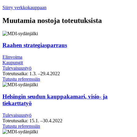
Siirry verkkokauppaan
Muutamia nostoja toteutuksista
Raahen strategiasparraus
Elinvoima
Kaupungit
Tulevaisuustyö
Toteutusaika:
1.3.
–29.4.2022
Raahen
Tutustu referenssiin
strategiasparraus
Helsingin seudun kauppakamari, visio- ja
tiekarttatyö
Tulevaisuustyö
Toteutusaika:
15.1.
–30.4.2022
Helsingin
Tutustu referenssiin
seudun
kauppakamari,