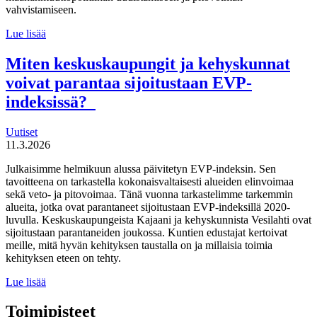
vahvistamiseen.
Suomen
Lue lisää
tulevaisuuden
tekijät haluaa
Miten keskuskaupungit ja kehyskunnat
uudistaa
voivat parantaa sijoitustaan EVP-
maahanmuuttopolitiikkaa
indeksissä?
Uutiset
11.3.2026
Julkaisimme helmikuun alussa päivitetyn EVP-indeksin. Sen
tavoitteena on tarkastella kokonaisvaltaisesti alueiden elinvoimaa
sekä veto- ja pitovoimaa. Tänä vuonna tarkastelimme tarkemmin
alueita, jotka ovat parantaneet sijoitustaan EVP-indeksillä 2020-
luvulla. Keskuskaupungeista Kajaani ja kehyskunnista Vesilahti ovat
sijoitustaan parantaneiden joukossa. Kuntien edustajat kertoivat
meille, mitä hyvän kehityksen taustalla on ja millaisia toimia
kehityksen eteen on tehty.
Miten
Lue lisää
keskuskaupungit
ja
Toimipisteet