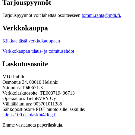
Tarjouspyynnöt
Tarjouspyynnöt voit lähettää osoitteeseen
tommi.ranta@mdi.fi.
Verkkokauppa
Klikkaa tästä verkkokauppaan
Verkkokaupan tilaus- ja toimitusehdot
Laskutusosoite
MDI Public
Osmontie 34, 00610 Helsinki
Y-tunnus: 1940671-3
Verkkolaskuosoite: TE003719406713
Operaattori: TietoEVRY Oy
Välittäjätunnus: 003701011385
Sähköpostiosoite PDF-muotoisille laskuille:
talous.100.ostolaskut@fcg.fi
Emme vastaanota paperilaskuja.