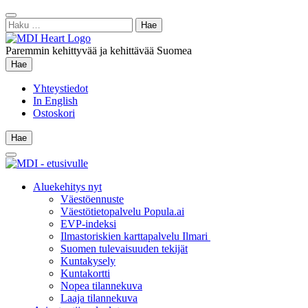
Siirry
Sulje
sisältöön
Haku:
hae
Paremmin kehittyvää ja kehittävää Suomea
Hae
Hae
Yhteystiedot
In English
Ostoskori
Hae
Hae
Main
Menu
Aluekehitys nyt
Väestöennuste
Väestötietopalvelu Popula.ai
EVP-indeksi
Ilmastoriskien karttapalvelu Ilmari
Suomen tulevaisuuden tekijät
Kuntakysely
Kuntakortti
Nopea tilannekuva
Laaja tilannekuva