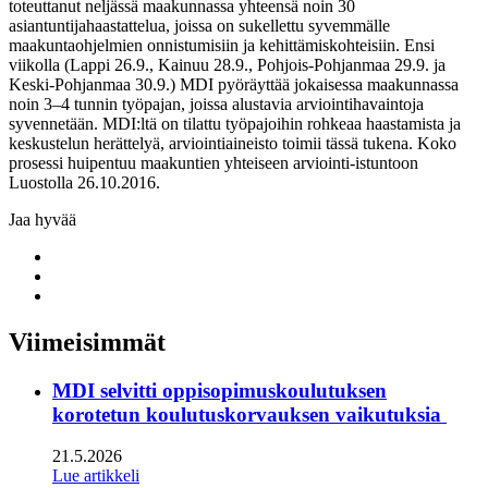
toteuttanut neljässä maakunnassa yhteensä noin 30
asiantuntijahaastattelua, joissa on sukellettu syvemmälle
maakuntaohjelmien onnistumisiin ja kehittämiskohteisiin. Ensi
viikolla (Lappi 26.9., Kainuu 28.9., Pohjois-Pohjanmaa 29.9. ja
Keski-Pohjanmaa 30.9.) MDI pyöräyttää jokaisessa maakunnassa
noin 3–4 tunnin työpajan, joissa alustavia arviointihavaintoja
syvennetään. MDI:ltä on tilattu työpajoihin rohkeaa haastamista ja
keskustelun herättelyä, arviointiaineisto toimii tässä tukena. Koko
prosessi huipentuu maakuntien yhteiseen arviointi-istuntoon
Luostolla 26.10.2016.
Jaa hyvää
Share
to:
Share
facebook
to:
Share
linkedin
to:
twitter
Viimeisimmät
MDI selvitti oppisopimuskoulutuksen
korotetun koulutuskorvauksen vaikutuksia
21.5.2026
Lue artikkeli