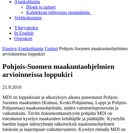
Ajankohtaista
Blogit ja uutiset
Kahdeksan miljoonaa suomalaista
Verkkokauppa
Yhteystiedot
In English
Ostoskori
Etusivu
Ajankohtaista
Uutiset
Pohjois-Suomen maakuntaohjelmien
arvioinneissa loppukiri
Pohjois-Suomen maakuntaohjelmien
arvioinneissa loppukiri
21.9.2016
MDI on loppukesän ja alkusyksyn aikana paneutunut Pohjois-
Suomen maakuntien (Kainuu, Keski-Pohjanmaa, Lappi ja Pohjois-
Pohjanmaa) maakuntaohjelmiin, niiden valmisteluprosessiin ja
vaikutuksiin. Tiiviin dokumenttianalyysin pohjalta MDI on
toteuttanut kyselyn maakuntien kehittäjille ja päättäjille. Kyselyllä
haettiin laajan sidosryhmän näkemyksiä maakuntaohjelmien
tuloksiin ja laajempaan vaikuttavuuteen. Kyselyn rinnalla MDI on