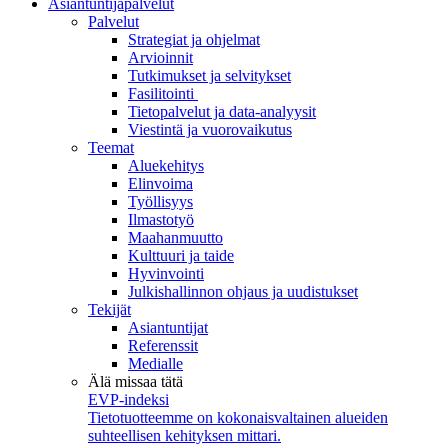
Asiantuntijapalvelut
Palvelut
Strategiat ja ohjelmat
Arvioinnit
Tutkimukset ja selvitykset
Fasilitointi
Tietopalvelut ja data-analyysit
Viestintä ja vuorovaikutus
Teemat
Aluekehitys
Elinvoima
Työllisyys
Ilmastotyö
Maahanmuutto
Kulttuuri ja taide
Hyvinvointi
Julkishallinnon ohjaus ja uudistukset
Tekijät
Asiantuntijat
Referenssit
Medialle
Älä missaa tätä
EVP-indeksi
Tietotuotteemme on kokonaisvaltainen alueiden
suhteellisen kehityksen mittari.