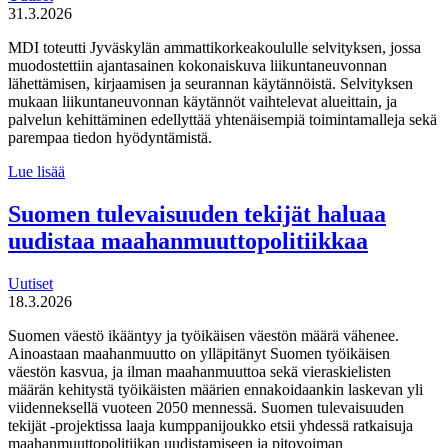
31.3.2026
MDI toteutti Jyväskylän ammattikorkeakoululle selvityksen, jossa
muodostettiin ajantasainen kokonaiskuva liikuntaneuvonnan
lähettämisen, kirjaamisen ja seurannan käytännöistä. Selvityksen
mukaan liikuntaneuvonnan käytännöt vaihtelevat alueittain, ja
palvelun kehittäminen edellyttää yhtenäisempiä toimintamalleja sekä
parempaa tiedon hyödyntämistä.
MDI
Lue lisää
toteutti selvityksen
liikuntaneuvontapalvelun
Suomen tulevaisuuden tekijät haluaa
kirjaamisen,
uudistaa maahanmuuttopolitiikkaa
lähettämisen
ja
seurannan
Uutiset
käytännöistä
18.3.2026
Suomen väestö ikääntyy ja työikäisen väestön määrä vähenee.
Ainoastaan maahanmuutto on ylläpitänyt Suomen työikäisen
väestön kasvua, ja ilman maahanmuuttoa sekä vieraskielisten
määrän kehitystä työikäisten määrien ennakoidaankin laskevan yli
viidenneksellä vuoteen 2050 mennessä. Suomen tulevaisuuden
tekijät -projektissa laaja kumppanijoukko etsii yhdessä ratkaisuja
maahanmuuttopolitiikan uudistamiseen ja pitovoiman