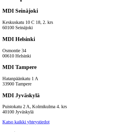
kehyskunnat
voivat
MDI Seinäjoki
parantaa
sijoitustaan
EVP-
Keskuskatu 10 C 18, 2. krs
indeksissä?
60100 Seinäjoki
MDI Helsinki
Osmontie 34
00610 Helsinki
MDI Tampere
Hatanpäänkatu 1 A
33900 Tampere
MDI Jyväskylä
Puistokatu 2 A, Kolmikulma 4. krs
40100 Jyväskylä
Katso kaikki yhteystiedot