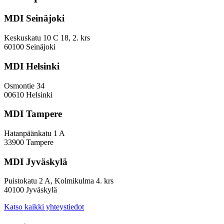
kehyskunnat
voivat
MDI Seinäjoki
parantaa
sijoitustaan
EVP-
Keskuskatu 10 C 18, 2. krs
indeksissä?
60100 Seinäjoki
MDI Helsinki
Osmontie 34
00610 Helsinki
MDI Tampere
Hatanpäänkatu 1 A
33900 Tampere
MDI Jyväskylä
Puistokatu 2 A, Kolmikulma 4. krs
40100 Jyväskylä
Katso kaikki yhteystiedot