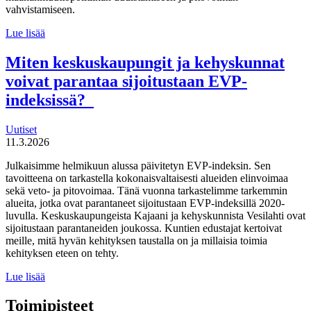
vahvistamiseen.
Suomen
Lue lisää
tulevaisuuden
tekijät haluaa
Miten keskuskaupungit ja kehyskunnat
uudistaa
voivat parantaa sijoitustaan EVP-
maahanmuuttopolitiikkaa
indeksissä?
Uutiset
11.3.2026
Julkaisimme helmikuun alussa päivitetyn EVP-indeksin. Sen
tavoitteena on tarkastella kokonaisvaltaisesti alueiden elinvoimaa
sekä veto- ja pitovoimaa. Tänä vuonna tarkastelimme tarkemmin
alueita, jotka ovat parantaneet sijoitustaan EVP-indeksillä 2020-
luvulla. Keskuskaupungeista Kajaani ja kehyskunnista Vesilahti ovat
sijoitustaan parantaneiden joukossa. Kuntien edustajat kertoivat
meille, mitä hyvän kehityksen taustalla on ja millaisia toimia
kehityksen eteen on tehty.
Miten
Lue lisää
keskuskaupungit
ja
Toimipisteet