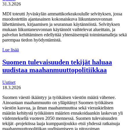
31.3.2026
MDI toteutti Jyväskylän ammattikorkeakoululle selvityksen, jossa
muodostettiin ajantasainen kokonaiskuva liikuntaneuvonnan
lähettämisen, kirjaamisen ja seurannan käytännöistä. Selvityksen
mukaan liikuntaneuvonnan käytännöt vaihtelevat alueittain, ja
palvelun kehittäminen edellyttää yhtenäisempiä toimintamalleja sekä
parempaa tiedon hyödyntämistä.
MDI
Lue lisää
toteutti selvityksen
liikuntaneuvontapalvelun
Suomen tulevaisuuden tekijät haluaa
kirjaamisen,
uudistaa maahanmuuttopolitiikkaa
lähettämisen
ja
seurannan
Uutiset
käytännöistä
18.3.2026
Suomen väestö ikääntyy ja työikäisen väestön määrä vähenee.
Ainoastaan maahanmuutto on ylläpitänyt Suomen työikäisen
väestön kasvua, ja ilman maahanmuuttoa sekä vieraskielisten
määrän kehitystä työikäisten määrien ennakoidaankin laskevan yli
viidenneksellä vuoteen 2050 mennessä. Suomen tulevaisuuden
tekijät -projektissa laaja kumppanijoukko etsii yhdessä ratkaisuja
maahanmuuttopolitiikan uudistamiseen ja pitovoiman