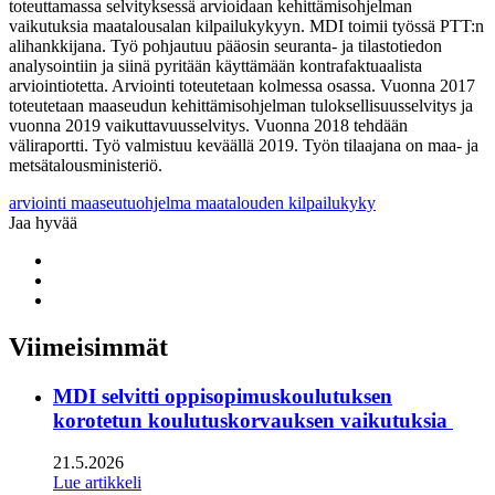
toteuttamassa selvityksessä arvioidaan kehittämisohjelman
vaikutuksia maatalousalan kilpailukykyyn. MDI toimii työssä PTT:n
alihankkijana. Työ pohjautuu pääosin seuranta- ja tilastotiedon
analysointiin ja siinä pyritään käyttämään kontrafaktuaalista
arviointiotetta. Arviointi toteutetaan kolmessa osassa. Vuonna 2017
toteutetaan maaseudun kehittämisohjelman tuloksellisuusselvitys ja
vuonna 2019 vaikuttavuusselvitys. Vuonna 2018 tehdään
väliraportti. Työ valmistuu keväällä 2019. Työn tilaajana on maa- ja
metsätalousministeriö.
arviointi
maaseutuohjelma
maatalouden kilpailukyky
Jaa hyvää
Share
to:
Share
facebook
to:
Share
linkedin
to:
twitter
Viimeisimmät
MDI selvitti oppisopimuskoulutuksen
korotetun koulutuskorvauksen vaikutuksia
21.5.2026
Lue artikkeli