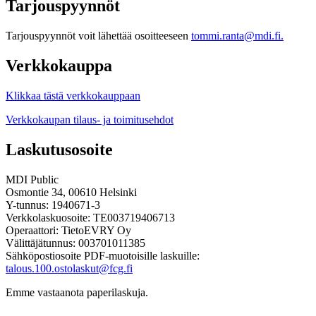
Tarjouspyynnöt
Tarjouspyynnöt voit lähettää osoitteeseen
tommi.ranta@mdi.fi.
Verkkokauppa
Klikkaa tästä verkkokauppaan
Verkkokaupan tilaus- ja toimitusehdot
Laskutusosoite
MDI Public
Osmontie 34, 00610 Helsinki
Y-tunnus: 1940671-3
Verkkolaskuosoite: TE003719406713
Operaattori: TietoEVRY Oy
Välittäjätunnus: 003701011385
Sähköpostiosoite PDF-muotoisille laskuille:
talous.100.ostolaskut@fcg.fi
Emme vastaanota paperilaskuja.