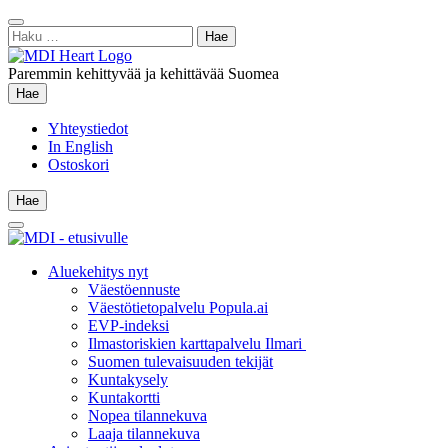
Siirry
Sulje
sisältöön
Haku:
hae
Paremmin kehittyvää ja kehittävää Suomea
Hae
Hae
Yhteystiedot
In English
Ostoskori
Hae
Hae
Main
Menu
Aluekehitys nyt
Väestöennuste
Väestötietopalvelu Popula.ai
EVP-indeksi
Ilmastoriskien karttapalvelu Ilmari
Suomen tulevaisuuden tekijät
Kuntakysely
Kuntakortti
Nopea tilannekuva
Laaja tilannekuva