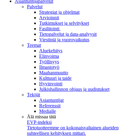
Asiantuntijapalvelut
Palvelut
Strategiat ja ohjelmat
Arvioinnit
Tutkimukset ja selvitykset
Fasilitointi
Tietopalvelut ja data-analyysit
Viestintä ja vuorovaikutus
Teemat
Aluekehitys
Elinvoima
Työllisyys
Ilmastotyö
Maahanmuutto
Kulttuuri ja taide
Hyvinvointi
Julkishallinnon ohjaus ja uudistukset
Tekijät
Asiantuntijat
Referenssit
Medialle
Älä missaa tätä
EVP-indeksi
Tietotuotteemme on kokonaisvaltainen alueiden
suhteellisen kehityksen mittari.