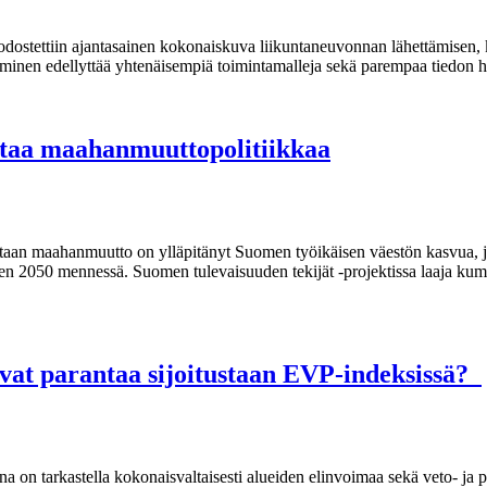
odostettiin ajantasainen kokonaiskuva liikuntaneuvonnan lähettämisen,
ttäminen edellyttää yhtenäisempiä toimintamalleja sekä parempaa tiedon 
staa maahanmuuttopolitiikkaa
taan maahanmuutto on ylläpitänyt Suomen työikäisen väestön kasvua, j
een 2050 mennessä. Suomen tulevaisuuden tekijät -projektissa laaja kum
vat parantaa sijoitustaan EVP-indeksissä?
a on tarkastella kokonaisvaltaisesti alueiden elinvoimaa sekä veto- ja