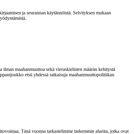
 kirjaamisen ja seurannan käytännöistä. Selvityksen mukaan
hyödyntämistä.
a ilman maahanmuuttoa sekä vieraskielisten määrän kehitystä
ppanijoukko etsii yhdessä ratkaisuja maahanmuuttopolitiikan
 pitovoimaa. Tänä vuonna tarkastelimme tarkemmin alueita, jotka ovat