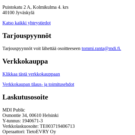
Puistokatu 2 A, Kolmikulma 4. krs
40100 Jyväskylä
Katso kaikki yhteystiedot
Tarjouspyynnöt
Tarjouspyynnöt voit lähettää osoitteeseen
tommi.ranta@mdi.fi.
Verkkokauppa
Klikkaa tästä verkkokauppaan
Verkkokaupan tilaus- ja toimitusehdot
Laskutusosoite
MDI Public
Osmontie 34, 00610 Helsinki
Y-tunnus: 1940671-3
Verkkolaskuosoite: TE003719406713
Operaattori: TietoEVRY Oy