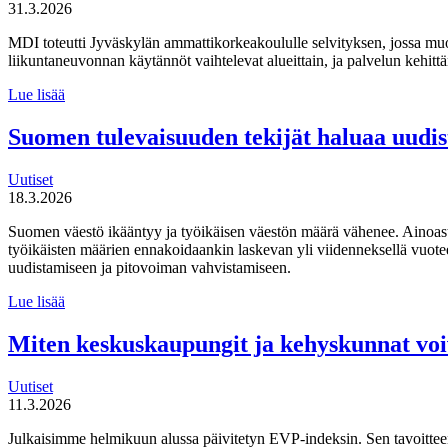
31.3.2026
MDI toteutti Jyväskylän ammattikorkeakoululle selvityksen, jossa mu
liikuntaneuvonnan käytännöt vaihtelevat alueittain, ja palvelun kehi
MDI
Lue lisää
toteutti selvityksen
liikuntaneuvontapalvelun
Suomen tulevaisuuden tekijät haluaa uudi
kirjaamisen,
lähettämisen
Uutiset
ja
18.3.2026
seurannan
käytännöistä
Suomen väestö ikääntyy ja työikäisen väestön määrä vähenee. Ainoas
työikäisten määrien ennakoidaankin laskevan yli viidenneksellä vuot
uudistamiseen ja pitovoiman vahvistamiseen.
Suomen
Lue lisää
tulevaisuuden
tekijät haluaa
Miten keskuskaupungit ja kehyskunnat voi
uudistaa
maahanmuuttopolitiikkaa
Uutiset
11.3.2026
Julkaisimme helmikuun alussa päivitetyn EVP-indeksin. Sen tavoitteen