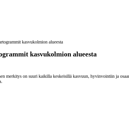
artogrammit kasvukolmion alueesta
ogrammit kasvukolmion alueesta
 merkitys on suuri kaikilla keskeisillä kasvuun, hyvinvointiin ja osaam
a.