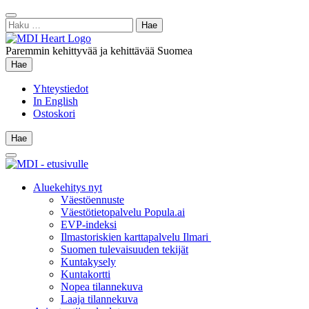
Siirry
Sulje
sisältöön
Haku:
hae
Paremmin kehittyvää ja kehittävää Suomea
Hae
Hae
Yhteystiedot
In English
Ostoskori
Hae
Hae
Main
Menu
Aluekehitys nyt
Väestöennuste
Väestötietopalvelu Popula.ai
EVP-indeksi
Ilmastoriskien karttapalvelu Ilmari
Suomen tulevaisuuden tekijät
Kuntakysely
Kuntakortti
Nopea tilannekuva
Laaja tilannekuva