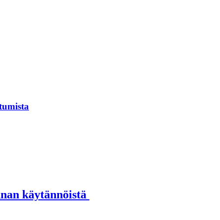
tumista
annan käytännöistä