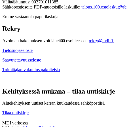
Välittäjätunnus: 003701011385
Sähköpostiosoite PDF-muotoisille laskuille:
talous.100.ostolaskut@fcg
Emme vastaanota paperilaskuja.
Rekry
Avoimen hakemuksen voit lähettää osoitteeseen
rekry@mdi.fi.
Tietosuojaseloste
Saavutettavuusseloste
Toimittajan vakuutus pakotteista
Kehityksessä mukana – tilaa uutiskirje
Aluekehityksen uutiset kerran kuukaudessa sähköpostiisi.
Tilaa uutiskirje
MDI verkossa