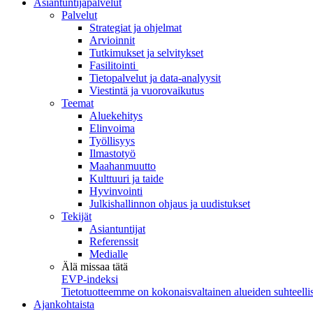
Asiantuntijapalvelut
Palvelut
Strategiat ja ohjelmat
Arvioinnit
Tutkimukset ja selvitykset
Fasilitointi
Tietopalvelut ja data-analyysit
Viestintä ja vuorovaikutus
Teemat
Aluekehitys
Elinvoima
Työllisyys
Ilmastotyö
Maahanmuutto
Kulttuuri ja taide
Hyvinvointi
Julkishallinnon ohjaus ja uudistukset
Tekijät
Asiantuntijat
Referenssit
Medialle
Älä missaa tätä
EVP-indeksi
Tietotuotteemme on kokonaisvaltainen alueiden suhteellis
Ajankohtaista