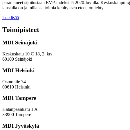
parantaneet sijoitustaan EVP-indeksillä 2020-luvulla. Keskuskaupungei
taustalla on ja millaisia toimia kehityksen eteen on tehty.
Miten
Lue lisää
keskuskaupungit
ja
Toimipisteet
kehyskunnat
voivat
MDI Seinäjoki
parantaa
sijoitustaan
EVP-
Keskuskatu 10 C 18, 2. krs
indeksissä?
60100 Seinäjoki
MDI Helsinki
Osmontie 34
00610 Helsinki
MDI Tampere
Hatanpäänkatu 1 A
33900 Tampere
MDI Jyväskylä