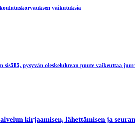
 koulutuskorvauksen vaikutuksia
isällä, pysyvän oleskeluluvan puute vaikeuttaa juur
palvelun kirjaamisen, lähettämisen ja seur