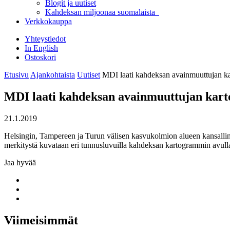
Blogit ja uutiset
Kahdeksan miljoonaa suomalaista
Verkkokauppa
Yhteystiedot
In English
Ostoskori
Etusivu
Ajankohtaista
Uutiset
MDI laati kahdeksan avainmuuttujan k
MDI laati kahdeksan avainmuuttujan kart
21.1.2019
Helsingin, Tampereen ja Turun välisen kasvukolmion alueen kansallinen
merkitystä kuvataan eri tunnusluvuilla kahdeksan kartogrammin avull
Jaa hyvää
Share
to:
Share
facebook
to:
Share
linkedin
to:
twitter
Viimeisimmät