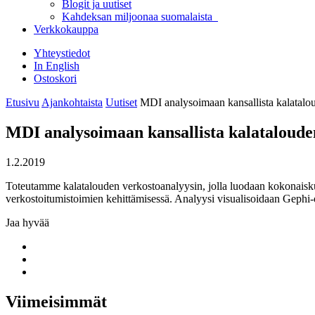
Blogit ja uutiset
Kahdeksan miljoonaa suomalaista
Verkkokauppa
Yhteystiedot
In English
Ostoskori
Etusivu
Ajankohtaista
Uutiset
MDI analysoimaan kansallista kalatalo
MDI analysoimaan kansallista kalataloude
1.2.2019
Toteutamme kalatalouden verkostoanalyysin, jolla luodaan kokonaiskuva
verkostoitumistoimien kehittämisessä. Analyysi visualisoidaan Gephi-
Jaa hyvää
Share
to:
Share
facebook
to:
Share
linkedin
to:
twitter
Viimeisimmät