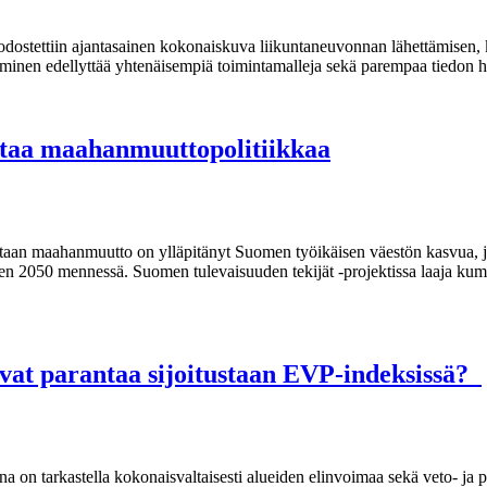
odostettiin ajantasainen kokonaiskuva liikuntaneuvonnan lähettämisen,
ttäminen edellyttää yhtenäisempiä toimintamalleja sekä parempaa tiedon 
staa maahanmuuttopolitiikkaa
taan maahanmuutto on ylläpitänyt Suomen työikäisen väestön kasvua, j
een 2050 mennessä. Suomen tulevaisuuden tekijät -projektissa laaja kum
vat parantaa sijoitustaan EVP-indeksissä?
a on tarkastella kokonaisvaltaisesti alueiden elinvoimaa sekä veto- ja