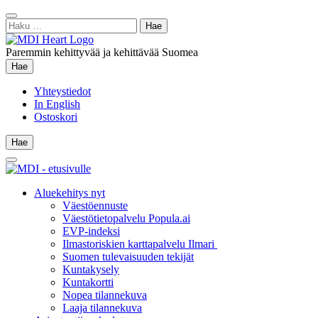
Siirry
Sulje
sisältöön
Haku:
hae
Paremmin kehittyvää ja kehittävää Suomea
Hae
Hae
Yhteystiedot
In English
Ostoskori
Hae
Hae
Main
Menu
Aluekehitys nyt
Väestöennuste
Väestötietopalvelu Popula.ai
EVP-indeksi
Ilmastoriskien karttapalvelu Ilmari
Suomen tulevaisuuden tekijät
Kuntakysely
Kuntakortti
Nopea tilannekuva
Laaja tilannekuva