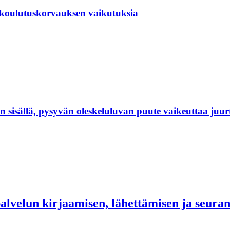
 koulutuskorvauksen vaikutuksia
isällä, pysyvän oleskeluluvan puute vaikeuttaa juur
palvelun kirjaamisen, lähettämisen ja seur