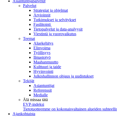
Asiantuntijapalvelut
Palvelut
Strategiat ja ohjelmat
Arvioinnit
Tutkimukset ja selvitykset
Fasilitointi
Tietopalvelut ja data-analyysit
Viestintä ja vuorovaikutus
Teemat
Aluekehitys
Elinvoima
Työllisyys
Ilmastotyö
Maahanmuutto
Kulttuuri ja taide
Hyvinvointi
Julkishallinnon ohjaus ja uudistukset
Tekijät
Asiantuntijat
Referenssit
Medialle
Älä missaa tätä
EVP-indeksi
Tietotuotteemme on kokonaisvaltainen alueiden suhteellis
Ajankohtaista