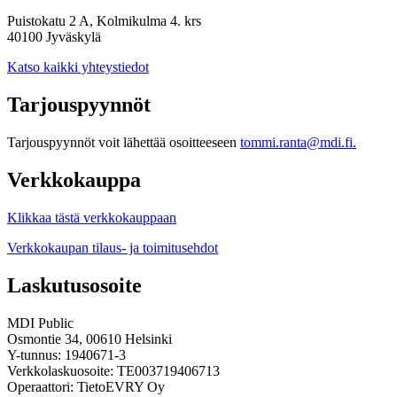
Puistokatu 2 A, Kolmikulma 4. krs
40100 Jyväskylä
Katso kaikki yhteystiedot
Tarjouspyynnöt
Tarjouspyynnöt voit lähettää osoitteeseen
tommi.ranta@mdi.fi.
Verkkokauppa
Klikkaa tästä verkkokauppaan
Verkkokaupan tilaus- ja toimitusehdot
Laskutusosoite
MDI Public
Osmontie 34, 00610 Helsinki
Y-tunnus: 1940671-3
Verkkolaskuosoite: TE003719406713
Operaattori: TietoEVRY Oy