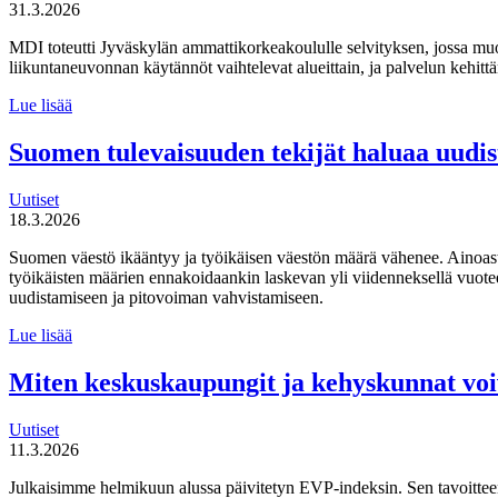
31.3.2026
MDI toteutti Jyväskylän ammattikorkeakoululle selvityksen, jossa mu
liikuntaneuvonnan käytännöt vaihtelevat alueittain, ja palvelun kehi
MDI
Lue lisää
toteutti selvityksen
liikuntaneuvontapalvelun
Suomen tulevaisuuden tekijät haluaa uudi
kirjaamisen,
lähettämisen
Uutiset
ja
18.3.2026
seurannan
käytännöistä
Suomen väestö ikääntyy ja työikäisen väestön määrä vähenee. Ainoas
työikäisten määrien ennakoidaankin laskevan yli viidenneksellä vuot
uudistamiseen ja pitovoiman vahvistamiseen.
Suomen
Lue lisää
tulevaisuuden
tekijät haluaa
Miten keskuskaupungit ja kehyskunnat voi
uudistaa
maahanmuuttopolitiikkaa
Uutiset
11.3.2026
Julkaisimme helmikuun alussa päivitetyn EVP-indeksin. Sen tavoitteen