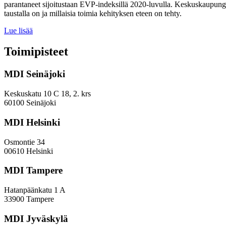
parantaneet sijoitustaan EVP-indeksillä 2020-luvulla. Keskuskaupungei
taustalla on ja millaisia toimia kehityksen eteen on tehty.
Miten
Lue lisää
keskuskaupungit
ja
Toimipisteet
kehyskunnat
voivat
MDI Seinäjoki
parantaa
sijoitustaan
EVP-
Keskuskatu 10 C 18, 2. krs
indeksissä?
60100 Seinäjoki
MDI Helsinki
Osmontie 34
00610 Helsinki
MDI Tampere
Hatanpäänkatu 1 A
33900 Tampere
MDI Jyväskylä