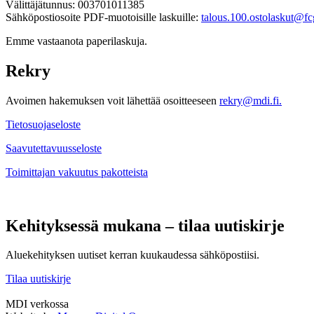
Välittäjätunnus: 003701011385
Sähköpostiosoite PDF-muotoisille laskuille:
talous.100.ostolaskut@fcg
Emme vastaanota paperilaskuja.
Rekry
Avoimen hakemuksen voit lähettää osoitteeseen
rekry@mdi.fi.
Tietosuojaseloste
Saavutettavuusseloste
Toimittajan vakuutus pakotteista
Kehityksessä mukana – tilaa uutiskirje
Aluekehityksen uutiset kerran kuukaudessa sähköpostiisi.
Tilaa uutiskirje
MDI verkossa