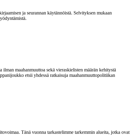
 kirjaamisen ja seurannan käytännöistä. Selvityksen mukaan
hyödyntämistä.
a ilman maahanmuuttoa sekä vieraskielisten määrän kehitystä
ppanijoukko etsii yhdessä ratkaisuja maahanmuuttopolitiikan
 pitovoimaa. Tänä vuonna tarkastelimme tarkemmin alueita, jotka ovat