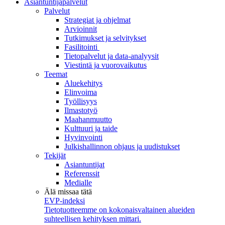
Asiantuntijapalvelut
Palvelut
Strategiat ja ohjelmat
Arvioinnit
Tutkimukset ja selvitykset
Fasilitointi
Tietopalvelut ja data-analyysit
Viestintä ja vuorovaikutus
Teemat
Aluekehitys
Elinvoima
Työllisyys
Ilmastotyö
Maahanmuutto
Kulttuuri ja taide
Hyvinvointi
Julkishallinnon ohjaus ja uudistukset
Tekijät
Asiantuntijat
Referenssit
Medialle
Älä missaa tätä
EVP-indeksi
Tietotuotteemme on kokonaisvaltainen alueiden
suhteellisen kehityksen mittari.