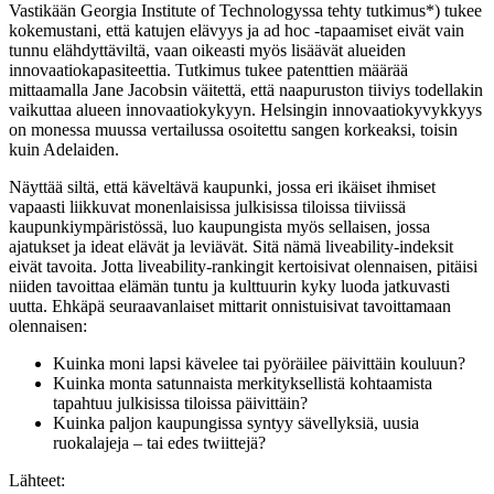
Vastikään Georgia Institute of Technologyssa tehty tutkimus*) tukee
kokemustani, että katujen elävyys ja ad hoc -tapaamiset eivät vain
tunnu elähdyttäviltä, vaan oikeasti myös lisäävät alueiden
innovaatiokapasiteettia. Tutkimus tukee patenttien määrää
mittaamalla Jane Jacobsin väitettä, että naapuruston tiiviys todellakin
vaikuttaa alueen innovaatiokykyyn. Helsingin innovaatiokyvykkyys
on monessa muussa vertailussa osoitettu sangen korkeaksi, toisin
kuin Adelaiden.
Näyttää siltä, että käveltävä kaupunki, jossa eri ikäiset ihmiset
vapaasti liikkuvat monenlaisissa julkisissa tiloissa tiiviissä
kaupunkiympäristössä, luo kaupungista myös sellaisen, jossa
ajatukset ja ideat elävät ja leviävät. Sitä nämä liveability-indeksit
eivät tavoita. Jotta liveability-rankingit kertoisivat olennaisen, pitäisi
niiden tavoittaa elämän tuntu ja kulttuurin kyky luoda jatkuvasti
uutta. Ehkäpä seuraavanlaiset mittarit onnistuisivat tavoittamaan
olennaisen:
Kuinka moni lapsi kävelee tai pyöräilee päivittäin kouluun?
Kuinka monta satunnaista merkityksellistä kohtaamista
tapahtuu julkisissa tiloissa päivittäin?
Kuinka paljon kaupungissa syntyy sävellyksiä, uusia
ruokalajeja – tai edes twiittejä?
Lähteet: