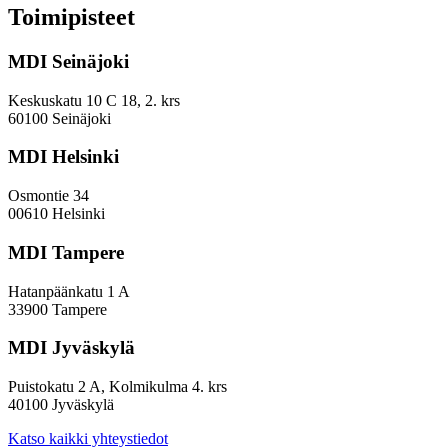
merkittävistä
Toimipisteet
rahavirroista,
mutta
MDI Seinäjoki
niistä
on
vaikeaa
Keskuskatu 10 C 18, 2. krs
muodostaa
60100 Seinäjoki
kokonaiskuvaa
MDI Helsinki
Osmontie 34
00610 Helsinki
MDI Tampere
Hatanpäänkatu 1 A
33900 Tampere
MDI Jyväskylä
Puistokatu 2 A, Kolmikulma 4. krs
40100 Jyväskylä
Katso kaikki yhteystiedot