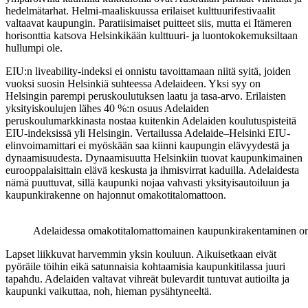
hedelmätarhat. Helmi-maaliskuussa erilaiset kulttuurifestivaalit
valtaavat kaupungin. Paratiisimaiset puitteet siis, mutta ei Itämeren
horisonttia katsova Helsinkikään kulttuuri- ja luontokokemuksiltaan
hullumpi ole.
EIU:n liveability-indeksi ei onnistu tavoittamaan niitä syitä, joiden
vuoksi suosin Helsinkiä suhteessa Adelaideen. Yksi syy on
Helsingin parempi peruskoulutuksen laatu ja tasa-arvo. Erilaisten
yksityiskoulujen lähes 40 %:n osuus Adelaiden
peruskoulumarkkinasta nostaa kuitenkin Adelaiden koulutuspisteitä
EIU-indeksissä yli Helsingin. Vertailussa Adelaide–Helsinki EIU-
elinvoimamittari ei myöskään saa kiinni kaupungin elävyydestä ja
dynaamisuudesta. Dynaamisuutta Helsinkiin tuovat kaupunkimainen
eurooppalaisittain elävä keskusta ja ihmisvirrat kaduilla. Adelaidesta
nämä puuttuvat, sillä kaupunki nojaa vahvasti yksityisautoiluun ja
kaupunkirakenne on hajonnut omakotitalomattoon.
Adelaidessa omakotitalomattomainen kaupunkirakentaminen on 
Lapset liikkuvat harvemmin yksin kouluun. Aikuisetkaan eivät
pyöräile töihin eikä satunnaisia kohtaamisia kaupunkitilassa juuri
tapahdu. Adelaiden valtavat vihreät bulevardit tuntuvat autioilta ja
kaupunki vaikuttaa, noh, hieman pysähtyneeltä.