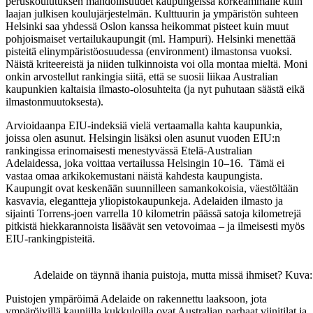
peruskoulutuksen mahdollisuudet kaupungeissa korkeammalle kuin
laajan julkisen koulujärjestelmän. Kulttuurin ja ympäristön suhteen
Helsinki saa yhdessä Oslon kanssa heikommat pisteet kuin muut
pohjoismaiset vertailukaupungit (ml. Hampuri). Helsinki menettää
pisteitä elinympäristöosuudessa (environment) ilmastonsa vuoksi.
Näistä kriteereistä ja niiden tulkinnoista voi olla montaa mieltä. Moni
onkin arvostellut rankingia siitä, että se suosii liikaa Australian
kaupunkien kaltaisia ilmasto-olosuhteita (ja nyt puhutaan säästä eikä
ilmastonmuutoksesta).
Arvioidaanpa EIU-indeksiä vielä vertaamalla kahta kaupunkia,
joissa olen asunut. Helsingin lisäksi olen asunut vuoden EIU:n
rankingissa erinomaisesti menestyvässä Etelä-Australian
Adelaidessa, joka voittaa vertailussa Helsingin 10–16. Tämä ei
vastaa omaa arkikokemustani näistä kahdesta kaupungista.
Kaupungit ovat keskenään suunnilleen samankokoisia, väestöltään
kasvavia, elegantteja yliopistokaupunkeja. Adelaiden ilmasto ja
sijainti Torrens-joen varrella 10 kilometrin päässä satoja kilometrejä
pitkistä hiekkarannoista lisäävät sen vetovoimaa – ja ilmeisesti myös
EIU-rankingpisteitä.
Adelaide on täynnä ihania puistoja, mutta missä ihmiset? Kuva
Puistojen ympäröimä Adelaide on rakennettu laaksoon, jota
ympäröivillä kauniilla kukkuloilla ovat Australian parhaat viinitilat ja