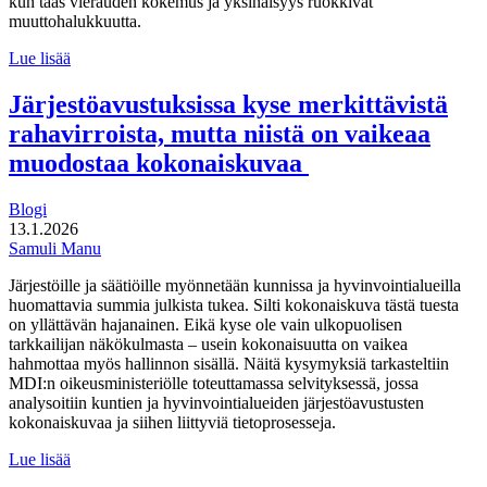
kun taas vierauden kokemus ja yksinäisyys ruokkivat
muuttohalukkuutta.
Paikka,
Lue lisää
johon
kuulua:
Järjestöavustuksissa kyse merkittävistä
hyvinvointi
rahavirroista, mutta niistä on vaikeaa
pitovoimatekijänä
muodostaa kokonaiskuvaa
Blogi
13.1.2026
Samuli Manu
Järjestöille ja säätiöille myönnetään kunnissa ja hyvinvointialueilla
huomattavia summia julkista tukea. Silti kokonaiskuva tästä tuesta
on yllättävän hajanainen. Eikä kyse ole vain ulkopuolisen
tarkkailijan näkökulmasta – usein kokonaisuutta on vaikea
hahmottaa myös hallinnon sisällä. Näitä kysymyksiä tarkasteltiin
MDI:n oikeusministeriölle toteuttamassa selvityksessä, jossa
analysoitiin kuntien ja hyvinvointialueiden järjestöavustusten
kokonaiskuvaa ja siihen liittyviä tietoprosesseja.
Järjestöavustuksissa
Lue lisää
kyse