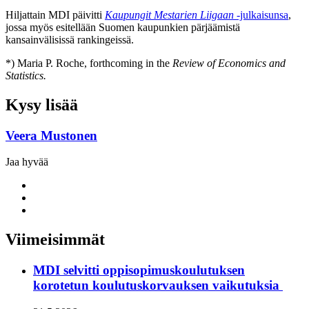
Hiljattain MDI päivitti
Kaupungit Mestarien Liigaan
-julkaisunsa
,
jossa myös esitellään Suomen kaupunkien pärjäämistä
kansainvälisissä rankingeissä.
*) Maria P. Roche, forthcoming in the
Review of Economics and
Statistics.
Kysy lisää
Veera Mustonen
Jaa hyvää
Share
to:
Share
facebook
to:
Share
linkedin
to:
twitter
Viimeisimmät
MDI selvitti oppisopimuskoulutuksen
korotetun koulutuskorvauksen vaikutuksia