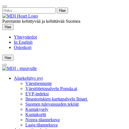
Siirry
Sulje
sisältöön
Haku:
hae
Paremmin kehittyvää ja kehittävää Suomea
Hae
Hae
Yhteystiedot
In English
Ostoskori
Hae
Hae
Main
Menu
Aluekehitys nyt
Väestöennuste
Väestötietopalvelu Popula.ai
EVP-indeksi
Ilmastoriskien karttapalvelu Ilmari
Suomen tulevaisuuden tekijät
Kuntakysely
Kuntakortti
Nopea tilannekuva
Laaja tilannekuva