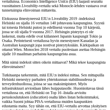
vertailuissa. Economics Intelligence Unit:n (EIU) laajasti seurattu
vuosittainen
Liveability
-vertailu sekä Monocle-lehden vastaava ovat
tunnetuimpia elinvoiman mittareita.
Elokuussa ilmestyneessä EIU:n Liveability 2019 -indeksissä
Helsinki on sijalla 16 vertailun 140 johtavasta kaupungista. Syystä
tai toisesta Helsinki putosi jo edellisenä vuonna Top 10 kärjestä,
jossa se oli sijalla 9 vuonna 2017. Helsingin pisteytys ei ole
laskenut, mutta edelle ovat kiilanneet Japanin kaupungit Tokio ja
Osaka. Perinteisesti vertailussa hyvin menestyneet Kanadan ja
Australian kaupungit jopa nostivat pisteytyksiään. Kärkipaikan on
ottanut Wien. Monoclen 2018 vertailu puolestaan asettaa Helsingin
sijalle 10 maailman parhaista kaupungeista asua.
Mitä nämä indeksit sitten oikein mittaavat? Mikä tekee kaupungista
elinvoimaisen?
Tutkitaanpa tarkemmin, mitä EIU:n indeksi mittaa. Sen mittapuilla
Helsinki menestyy parhaiten yhteiskunnan stabiilisuudessa ja
terveydenhuollossa, joissa se saa maksimipisteet. Myös
infrastruktuuri arvioidaan lähes huipputasolle. Huomioitavaa tässä
vertailussa on, että Helsinki on Top 16 -listalla arvioitu
peruskoulutuksen (
education
) osalta lähes listan heikoimmaksi,
vaikka Suomi johtaa PISA-vertailussa muiden kaupunkien
edustamia maita. Syy tähän on, että EIU-vertailu arvottaa yksityisen