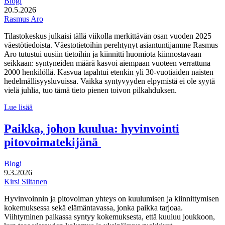
Blogi
20.5.2026
Rasmus Aro
Tilastokeskus julkaisi tällä viikolla merkittävän osan vuoden 2025
väestötiedoista. Väestotietoihin perehtynyt asiantuntijamme Rasmus
Aro tutustui uusiin tietoihin ja kiinnitti huomiota kiinnostavaan
seikkaan: syntyneiden määrä kasvoi aiempaan vuoteen verrattuna
2000 henkilöllä. Kasvua tapahtui etenkin yli 30-vuotiaiden naisten
hedelmällisyysluvuissa. Vaikka syntyvyyden elpymistä ei ole syytä
vielä juhlia, tuo tämä tieto pienen toivon pilkahduksen.
Syntyneiden
Lue lisää
määrä
elpyi
Paikka, johon kuulua: hyvinvointi
hieman
pitovoimatekijänä
viime
vuonna
Blogi
9.3.2026
Kirsi Siltanen
Hyvinvoinnin ja pitovoiman yhteys on kuulumisen ja kiinnittymisen
kokemuksessa sekä elämäntavassa, jonka paikka tarjoaa.
Viihtyminen paikassa syntyy kokemuksesta, että kuuluu joukkoon,