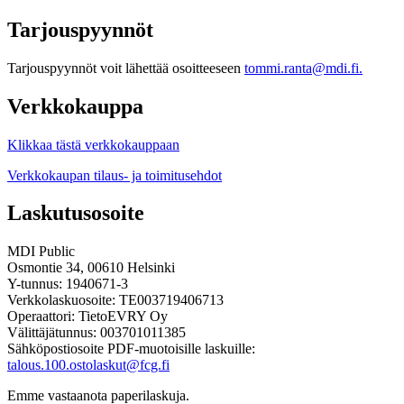
Tarjouspyynnöt
Tarjouspyynnöt voit lähettää osoitteeseen
tommi.ranta@mdi.fi.
Verkkokauppa
Klikkaa tästä verkkokauppaan
Verkkokaupan tilaus- ja toimitusehdot
Laskutusosoite
MDI Public
Osmontie 34, 00610 Helsinki
Y-tunnus: 1940671-3
Verkkolaskuosoite: TE003719406713
Operaattori: TietoEVRY Oy
Välittäjätunnus: 003701011385
Sähköpostiosoite PDF-muotoisille laskuille:
talous.100.ostolaskut@fcg.fi
Emme vastaanota paperilaskuja.