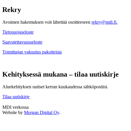
Rekry
Avoimen hakemuksen voit lähettää osoitteeseen
rekry@mdi.fi.
Tietosuojaseloste
Saavutettavuusseloste
Toimittajan vakuutus pakotteista
Kehityksessä mukana – tilaa uutiskirje
Aluekehityksen uutiset kerran kuukaudessa sähköpostiisi.
Tilaa uutiskirje
MDI verkossa
Twitter
LinkedIn
Instagram
Facebook
Website by
Morgan Digital Oy
.