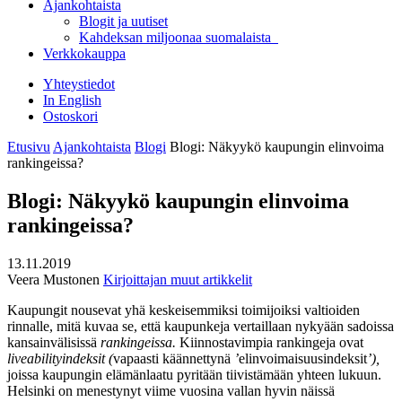
Ajankohtaista
Blogit ja uutiset
Kahdeksan miljoonaa suomalaista
Verkkokauppa
Yhteystiedot
In English
Ostoskori
Etusivu
Ajankohtaista
Blogi
Blogi: Näkyykö kaupungin elinvoima
rankingeissa?
Blogi: Näkyykö kaupungin elinvoima
rankingeissa?
13.11.2019
Veera Mustonen
Kirjoittajan muut artikkelit
Kaupungit nousevat yhä keskeisemmiksi toimijoiksi valtioiden
rinnalle, mitä kuvaa se, että kaupunkeja vertaillaan nykyään sadoissa
kansainvälisissä
rankingeissa.
Kiinnostavimpia rankingeja ovat
liveabilityindeksit (
vapaasti käännettynä
’
elinvoimaisuusindeksit
’),
joissa kaupungin elämänlaatu pyritään tiivistämään yhteen lukuun.
Helsinki on menestynyt viime vuosina vallan hyvin näissä