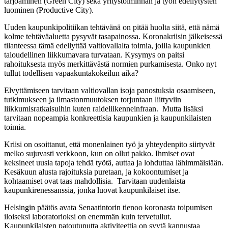
tarjoaminen (Green City) sekä yritystoiminnan ja työn edellytysten
luominen (Productive City).
Uuden kaupunkipolitiikan tehtävänä on pitää huolta siitä, että nämä
kolme tehtäväaluetta pysyvät tasapainossa. Koronakriisin jälkeisessä
tilanteessa tämä edellyttää valtiovallalta toimia, joilla kaupunkien
taloudellinen liikkumavara turvataan. Kysymys on paitsi
rahoituksesta myös merkittävästä normien purkamisesta. Onko nyt
tullut todellisen vapaakuntakokeilun aika?
Elvyttämiseen tarvitaan valtiovallan isoja panostuksia osaamiseen,
tutkimukseen ja ilmastonmuutoksen torjuntaan liittyviin
liikkumisratkaisuihin kuten raideliikenneinfraan. Mutta lisäksi
tarvitaan nopeampia konkreettisia kaupunkien ja kaupunkilaisten
toimia.
Kriisi on osoittanut, että monenlainen työ ja yhteydenpito siirtyvät
melko sujuvasti verkkoon, kun on ollut pakko. Ihmiset ovat
keksineet uusia tapoja tehdä työtä, auttaa ja lohduttaa lähimmäisiään.
Kesäkuun alusta rajoituksia puretaan, ja kokoontumiset ja
kohtaamiset ovat taas mahdollisia. Tarvitaan uudenlaista
kaupunkirenessanssia, jonka luovat kaupunkilaiset itse.
Helsingin päätös avata Senaatintorin tienoo koronasta toipumisen
iloiseksi laboratorioksi on enemmän kuin tervetullut.
Kaupunkilaisten patoutunutta aktiviteettia on syytä kannustaa