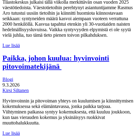
Tilastokeskus julkaisi tällä viikolla merkittävän osan vuoden 2025
väestötiedoista. Väestotietoihin perehtynyt asiantuntijamme Rasmus
Aro tutustui uusiin tietoihin ja kiinnitti huomiota kiinnostavaan
seikkaan: syntyneiden määrä kasvoi aiempaan vuoteen verrattuna
2000 henkilöllä. Kasvua tapahtui etenkin yli 30-vuotiaiden naisten
hedelmällisyysluvuissa. Vaikka syntyvyyden elpymistä ei ole syytä
vielä juhlia, tuo tämä tieto pienen toivon pilkahduksen.
Syntyneiden
Lue lisää
määrä
elpyi
Paikka, johon kuulua: hyvinvointi
hieman
pitovoimatekijänä
viime
vuonna
Blogi
9.3.2026
Kirsi Siltanen
Hyvinvoinnin ja pitovoiman yhteys on kuulumisen ja kiinnittymisen
kokemuksessa sekä elämäntavassa, jonka paikka tarjoaa.
Viihtyminen paikassa syntyy kokemuksesta, että kuuluu joukkoon,
kun taas vierauden kokemus ja yksinäisyys ruokkivat
muuttohalukkuutta.
Paikka,
Lue lisää