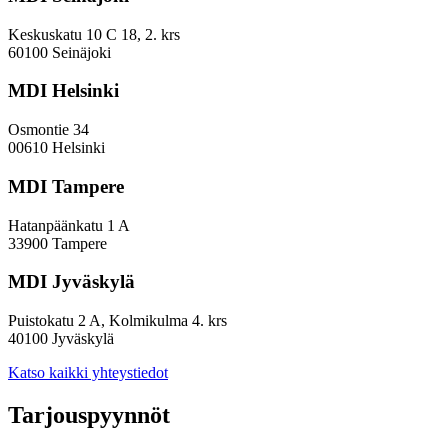
on
vaikeaa
Keskuskatu 10 C 18, 2. krs
muodostaa
60100 Seinäjoki
kokonaiskuvaa
MDI Helsinki
Osmontie 34
00610 Helsinki
MDI Tampere
Hatanpäänkatu 1 A
33900 Tampere
MDI Jyväskylä
Puistokatu 2 A, Kolmikulma 4. krs
40100 Jyväskylä
Katso kaikki yhteystiedot
Tarjouspyynnöt