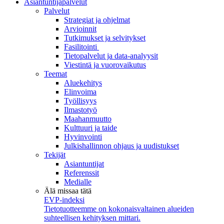
Asiantuntijapalvelut
Palvelut
Strategiat ja ohjelmat
Arvioinnit
Tutkimukset ja selvitykset
Fasilitointi
Tietopalvelut ja data-analyysit
Viestintä ja vuorovaikutus
Teemat
Aluekehitys
Elinvoima
Työllisyys
Ilmastotyö
Maahanmuutto
Kulttuuri ja taide
Hyvinvointi
Julkishallinnon ohjaus ja uudistukset
Tekijät
Asiantuntijat
Referenssit
Medialle
Älä missaa tätä
EVP-indeksi
Tietotuotteemme on kokonaisvaltainen alueiden
suhteellisen kehityksen mittari.