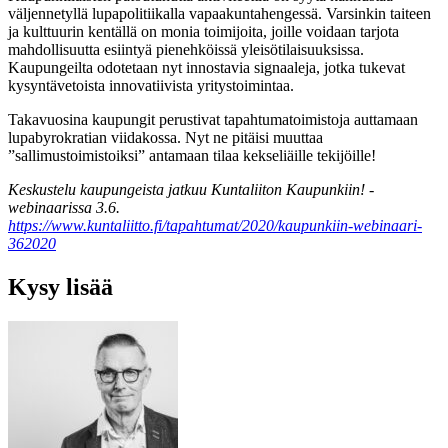
väljennetyllä lupapolitiikalla vapaakuntahengessä. Varsinkin taiteen
ja kulttuurin kentällä on monia toimijoita, joille voidaan tarjota
mahdollisuutta esiintyä pienehköissä yleisötilaisuuksissa.
Kaupungeilta odotetaan nyt innostavia signaaleja, jotka tukevat
kysyntävetoista innovatiivista yritystoimintaa.
Takavuosina kaupungit perustivat tapahtumatoimistoja auttamaan
lupabyrokratian viidakossa. Nyt ne pitäisi muuttaa
”sallimustoimistoiksi” antamaan tilaa kekseliäille tekijöille!
Keskustelu kaupungeista jatkuu Kuntaliiton Kaupunkiin! -
webinaarissa 3.6.
https://www.kuntaliitto.fi/tapahtumat/2020/kaupunkiin-webinaari-
362020
Kysy lisää