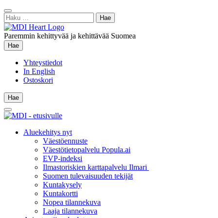
Siirry
Sulje
sisältöön
Haku:
hae
Paremmin kehittyvää ja kehittävää Suomea
Hae
Hae
Yhteystiedot
In English
Ostoskori
Hae
Hae
Main
Menu
Aluekehitys nyt
Väestöennuste
Väestötietopalvelu Popula.ai
EVP-indeksi
Ilmastoriskien karttapalvelu Ilmari
Suomen tulevaisuuden tekijät
Kuntakysely
Kuntakortti
Nopea tilannekuva
Laaja tilannekuva