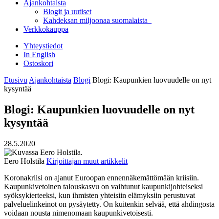
Ajankohtaista
Blogit ja uutiset
Kahdeksan miljoonaa suomalaista
Verkkokauppa
Yhteystiedot
In English
Ostoskori
Etusivu
Ajankohtaista
Blogi
Blogi: Kaupunkien luovuudelle on nyt
kysyntää
Blogi: Kaupunkien luovuudelle on nyt
kysyntää
28.5.2020
Eero Holstila
Kirjoittajan muut artikkelit
Koronakriisi on ajanut Euroopan ennennäkemättömään kriisiin.
Kaupunkivetoinen talouskasvu on vaihtunut kaupunkijohteiseksi
syöksykierteeksi, kun ihmisten yhteisiin elämyksiin perustuvat
palveluelinkeinot on pysäytetty. On kuitenkin selvää, että ahdingosta
voidaan nousta nimenomaan kaupunkivetoisesti.