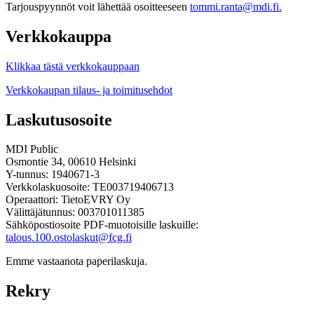
Tarjouspyynnöt voit lähettää osoitteeseen
tommi.ranta@mdi.fi.
Verkkokauppa
Klikkaa tästä verkkokauppaan
Verkkokaupan tilaus- ja toimitusehdot
Laskutusosoite
MDI Public
Osmontie 34, 00610 Helsinki
Y-tunnus: 1940671-3
Verkkolaskuosoite: TE003719406713
Operaattori: TietoEVRY Oy
Välittäjätunnus: 003701011385
Sähköpostiosoite PDF-muotoisille laskuille:
talous.100.ostolaskut@fcg.fi
Emme vastaanota paperilaskuja.
Rekry