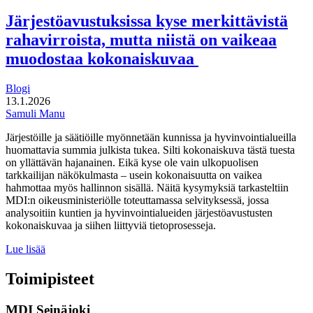
johon
kuulua:
Järjestöavustuksissa kyse merkittävistä
hyvinvointi
rahavirroista, mutta niistä on vaikeaa
pitovoimatekijänä
muodostaa kokonaiskuvaa
Blogi
13.1.2026
Samuli Manu
Järjestöille ja säätiöille myönnetään kunnissa ja hyvinvointialueilla
huomattavia summia julkista tukea. Silti kokonaiskuva tästä tuesta
on yllättävän hajanainen. Eikä kyse ole vain ulkopuolisen
tarkkailijan näkökulmasta – usein kokonaisuutta on vaikea
hahmottaa myös hallinnon sisällä. Näitä kysymyksiä tarkasteltiin
MDI:n oikeusministeriölle toteuttamassa selvityksessä, jossa
analysoitiin kuntien ja hyvinvointialueiden järjestöavustusten
kokonaiskuvaa ja siihen liittyviä tietoprosesseja.
Järjestöavustuksissa
Lue lisää
kyse
merkittävistä
Toimipisteet
rahavirroista,
mutta
MDI Seinäjoki
niistä