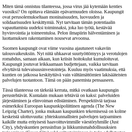
Miten tämä onnistuu tilanteessa, jossa virus jää kytemään kenties
vuosiksi? On opittava elämään epävarmuuden oloissa. Kaupungit
ovat perusolemukseltaan moninaisuuden, luovuuden ja
solidaarisuuden keskittymiä. Nyt tarvitaan tämän potentiaalin
vapauttamista uudeksi toiminnaksi, joka luo työtä, kestävää
hyvinvointia ja toimeentuloa. Pelon ilmapiirin hälventäminen ja
luottamuksen rakentaminen nousevat arvoonsa.
Suomen kaupungit ovat viime vuosina ajautuneet vakaviin
talousvaikeuksiin. Nyt niitä uhkaavat suurtyöttömyys ja verotulojen
romahdus, samaan aikaan, kun kriisin hoitokulut kumuloituvat.
Kaupungit joutuvat leikkaamaan budjettejaan, vaikka tarvitaan
elvyttäviä tulevaisuusinvestointeja. Kuuluu myös vaatimuksia, että
kuntien on jatkossa keskityttävä vain välttämättömien lakisääteisten
palvelujen tuotantoon. Tämä on pään panemista pensaaseen.
Tässä tilanteessa on tärkeää kerrata, mitkä ovatkaan kaupungin
perustehtävät. Kuntalain mukaan tehtäviä on kaksi: palveluiden
järjestäminen ja elinvoiman edistäminen. Perspektiiviä tarjoaa
esimerkiksi Euroopan kaupunkipoliittinen agenda (The New
Leipzig Charter), jonka mukaan kaupunkien tekemisessä on kolme
keskeistä ulottuvuutta: yhteiskunnallisten palvelujen tarjoaminen
kaikille mutta erityisesti haavoittuvimmille väestöryhmille (Just
City), yhdyskuntien perusinfran ja liikkumismahdollisuuksien