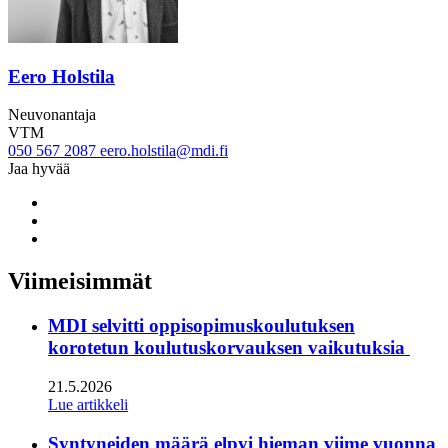
Eero Holstila
Neuvonantaja
VTM
050 567 2087
eero.holstila@mdi.fi
Jaa hyvää
Share
to:
Share
facebook
to:
Share
linkedin
to:
twitter
Viimeisimmät
MDI selvitti oppisopimuskoulutuksen
korotetun koulutuskorvauksen vaikutuksia
21.5.2026
Lue artikkeli
Syntyneiden määrä elpyi hieman viime vuonna