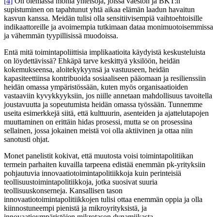
[4]
On olemassa monia yhteisöjä, joissa väestön ja BKT:n
supistuminen on tapahtunut yhtä aikaa elämän laadun havaitun
kasvun kanssa. Meidän tulisi olla sensitiivisempiä vaihtoehtoisille
indikaattoreille ja avoimempia tutkimaan dataa monimuotoisemmissa
ja vähemmän tyypillisissä muodoissa.
Entä mitä toimintapoliittisia implikaatioita käydyistä keskusteluista
on löydettävissä? Ehkäpä tarve keskittyä yksilöön, heidän
kokemukseensa, aloitekykyynsä ja vastuuseen, heidän
kapasiteettiinsa kontribuoida sosiaaliseen pääomaan ja resilienssiin
heidän omassa ympäristössään, kuten myös organisaatioiden
vastaaviin kyvykkyyksiin, jos niille annetaan mahdollisuus tavoitella
joustavuutta ja sopeutumista heidän omassa työssään. Tunnemme
useita esimerkkejä siitä, että kulttuurin, asenteiden ja ajattelutapojen
muuttaminen on erittäin hidas prosessi, mutta se on prosessina
sellainen, jossa jokainen meistä voi olla aktiivinen ja ottaa niin
sanotusti ohjat.
Monet panelistit kokivat, että muutosta voisi toimintapolitiikan
termein parhaiten kuvailla tarpeena edistää enemmän pk-yrityksiin
pohjautuvia innovaatiotoimintapolitiikkoja kuin perinteisiä
teollisuustoimintapolitiikkoja, jotka suosivat suuria
teollisuuskonserneja. Kansallisen tason
innovaatiotoimintapolitiikkojen tulisi ottaa enemmän oppia ja olla
kiinnostuneempi pienistä ja mikroyrityksistä, ja
innovaatioympäristöjen mikrotason dynamiikasta.