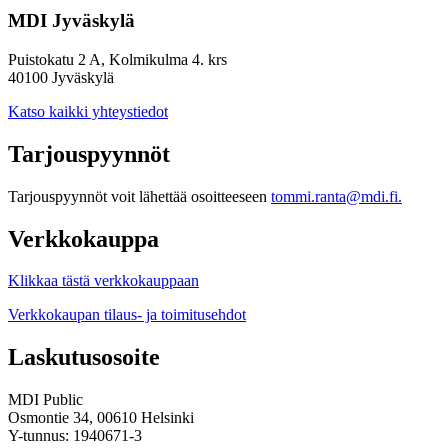
MDI Jyväskylä
Puistokatu 2 A, Kolmikulma 4. krs
40100 Jyväskylä
Katso kaikki yhteystiedot
Tarjouspyynnöt
Tarjouspyynnöt voit lähettää osoitteeseen
tommi.ranta@mdi.fi.
Verkkokauppa
Klikkaa tästä verkkokauppaan
Verkkokaupan tilaus- ja toimitusehdot
Laskutusosoite
MDI Public
Osmontie 34, 00610 Helsinki
Y-tunnus: 1940671-3