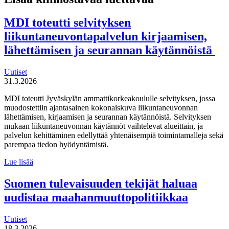
MDI toteutti selvityksen
liikuntaneuvontapalvelun kirjaamisen,
lähettämisen ja seurannan käytännöistä
Uutiset
31.3.2026
MDI toteutti Jyväskylän ammattikorkeakoululle selvityksen, jossa
muodostettiin ajantasainen kokonaiskuva liikuntaneuvonnan
lähettämisen, kirjaamisen ja seurannan käytännöistä. Selvityksen
mukaan liikuntaneuvonnan käytännöt vaihtelevat alueittain, ja
palvelun kehittäminen edellyttää yhtenäisempiä toimintamalleja sekä
parempaa tiedon hyödyntämistä.
MDI
Lue lisää
toteutti selvityksen
liikuntaneuvontapalvelun
Suomen tulevaisuuden tekijät haluaa
kirjaamisen,
uudistaa maahanmuuttopolitiikkaa
lähettämisen
ja
seurannan
Uutiset
käytännöistä
18.3.2026