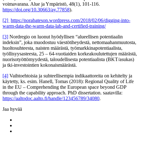
voimavarana. Alue ja Ympäristö, 48(1), 101-116.
https://doi.org/10.30663/ay.77858
).
[2]
https://norabateson.wordpress.com/2018/02/06/digging-into-
warm-data-the-warm-data-lab-and-certified-training/
[3]
Nordregio on luonut hyödyllisen “alueellisen potentiaalin
indeksin”, joka muodostuu väestötiheydestä, nettomaahanmuutosta,
huoltosuhteesta, naisten määrästä, työmarkkinapotentiaalista,
työllisyysasteesta, 25 – 64-vuotiaiden korkeakoulutettujen määrästä,
nuorisotyöttömyydestä, taloudellisesta potentiaalista (BKT/asukas)
ja tki-investointien kokonaismäärästä.
[4]
Vaihtoehtoisia ja suhteellisempia indikaattoreita on kehitelty ja
käytetty, ks. esim. Hanell, Tomas (2018): Regional Quality of Life
in the EU – Comprehending the European space beyond GDP
through the capability approach. PhD dissertation. saatavilla:
https://aaltodoc.aalto.fi/handle/123456789/34080
.
Jaa hyvää
Share
to:
Share
facebook
to:
Share
linkedin
to: