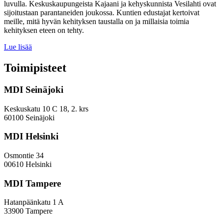
luvulla. Keskuskaupungeista Kajaani ja kehyskunnista Vesilahti ovat
sijoitustaan parantaneiden joukossa. Kuntien edustajat kertoivat
meille, mitä hyvän kehityksen taustalla on ja millaisia toimia
kehityksen eteen on tehty.
Miten
Lue lisää
keskuskaupungit
ja
Toimipisteet
kehyskunnat
voivat
MDI Seinäjoki
parantaa
sijoitustaan
EVP-
Keskuskatu 10 C 18, 2. krs
indeksissä?
60100 Seinäjoki
MDI Helsinki
Osmontie 34
00610 Helsinki
MDI Tampere
Hatanpäänkatu 1 A
33900 Tampere