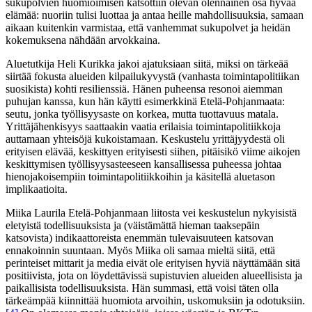
sukupolvien huomioimisen katsottiin olevan olennainen osa hyvää
elämää: nuoriin tulisi luottaa ja antaa heille mahdollisuuksia, samaan
aikaan kuitenkin varmistaa, että vanhemmat sukupolvet ja heidän
kokemuksena nähdään arvokkaina.
Aluetutkija Heli Kurikka jakoi ajatuksiaan siitä, miksi on tärkeää
siirtää fokusta alueiden kilpailukyvystä (vanhasta toimintapolitiikan
suosikista) kohti resilienssiä. Hänen puheensa resonoi aiemman
puhujan kanssa, kun hän käytti esimerkkinä Etelä-Pohjanmaata:
seutu, jonka työllisyysaste on korkea, mutta tuottavuus matala.
Yrittäjähenkisyys saattaakin vaatia erilaisia toimintapolitiikkoja
auttamaan yhteisöjä kukoistamaan. Keskustelu yrittäjyydestä oli
erityisen elävää, keskittyen erityisesti siihen, pitäisikö viime aikojen
keskittymisen työllisyysasteeseen kansallisessa puheessa johtaa
hienojakoisempiin toimintapolitiikkoihin ja käsitellä aluetason
implikaatioita.
Miika Laurila Etelä-Pohjanmaan liitosta vei keskustelun nykyisistä
eletyistä todellisuuksista ja (väistämättä hieman taaksepäin
katsovista) indikaattoreista enemmän tulevaisuuteen katsovan
ennakoinnin suuntaan. Myös Miika oli samaa mieltä siitä, että
perinteiset mittarit ja media eivät ole erityisen hyviä näyttämään sitä
positiivista, jota on löydettävissä supistuvien alueiden alueellisista ja
paikallisista todellisuuksista. Hän summasi, että voisi täten olla
tärkeämpää kiinnittää huomiota arvoihin, uskomuksiin ja odotuksiin.