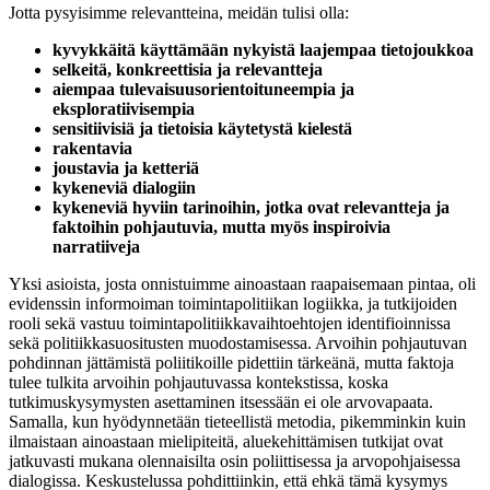
Jotta pysyisimme relevantteina, meidän tulisi olla:
kyvykkäitä käyttämään nykyistä laajempaa tietojoukkoa
selkeitä, konkreettisia ja relevantteja
aiempaa tulevaisuusorientoituneempia ja
eksploratiivisempia
sensitiivisiä ja tietoisia käytetystä kielestä
rakentavia
joustavia ja ketteriä
kykeneviä dialogiin
kykeneviä hyviin tarinoihin, jotka ovat relevantteja ja
faktoihin pohjautuvia, mutta myös inspiroivia
narratiiveja
Yksi asioista, josta onnistuimme ainoastaan raapaisemaan pintaa, oli
evidenssin informoiman toimintapolitiikan logiikka, ja tutkijoiden
rooli sekä vastuu toimintapolitiikkavaihtoehtojen identifioinnissa
sekä politiikkasuositusten muodostamisessa. Arvoihin pohjautuvan
pohdinnan jättämistä poliitikoille pidettiin tärkeänä, mutta faktoja
tulee tulkita arvoihin pohjautuvassa kontekstissa, koska
tutkimuskysymysten asettaminen itsessään ei ole arvovapaata.
Samalla, kun hyödynnetään tieteellistä metodia, pikemminkin kuin
ilmaistaan ainoastaan mielipiteitä, aluekehittämisen tutkijat ovat
jatkuvasti mukana olennaisilta osin poliittisessa ja arvopohjaisessa
dialogissa. Keskustelussa pohdittiinkin, että ehkä tämä kysymys