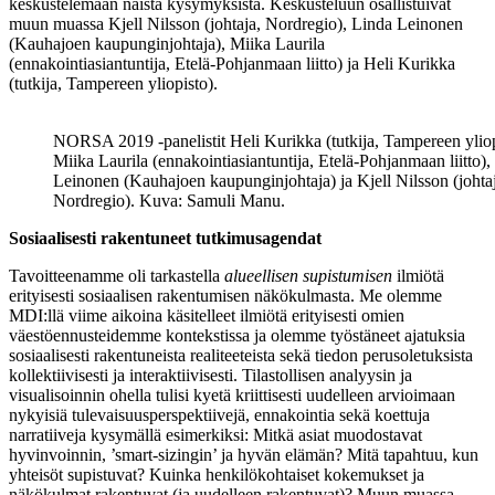
keskustelemaan näistä kysymyksistä. Keskusteluun osallistuivat
muun muassa Kjell Nilsson (johtaja, Nordregio), Linda Leinonen
(Kauhajoen kaupunginjohtaja), Miika Laurila
(ennakointiasiantuntija, Etelä-Pohjanmaan liitto) ja Heli Kurikka
(tutkija, Tampereen yliopisto).
NORSA 2019 -panelistit Heli Kurikka (tutkija, Tampereen yliop
Miika Laurila (ennakointiasiantuntija, Etelä-Pohjanmaan liitto),
Leinonen (Kauhajoen kaupunginjohtaja) ja Kjell Nilsson (johta
Nordregio). Kuva: Samuli Manu.
Sosiaalisesti rakentuneet tutkimusagendat
Tavoitteenamme oli tarkastella
alueellisen supistumisen
ilmiötä
erityisesti sosiaalisen rakentumisen näkökulmasta. Me olemme
MDI:llä viime aikoina käsitelleet ilmiötä erityisesti omien
väestöennusteidemme kontekstissa ja olemme työstäneet ajatuksia
sosiaalisesti rakentuneista realiteeteista sekä tiedon perusoletuksista
kollektiivisesti ja interaktiivisesti. Tilastollisen analyysin ja
visualisoinnin ohella tulisi kyetä kriittisesti uudelleen arvioimaan
nykyisiä tulevaisuusperspektiivejä, ennakointia sekä koettuja
narratiiveja kysymällä esimerkiksi: Mitkä asiat muodostavat
hyvinvoinnin, ’smart-sizingin’ ja hyvän elämän? Mitä tapahtuu, kun
yhteisöt supistuvat? Kuinka henkilökohtaiset kokemukset ja
näkökulmat rakentuvat (ja uudelleen rakentuvat)? Muun muassa