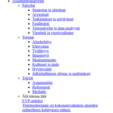
Asiantuntijapalvelut
Palvelut
Strategiat ja ohjelmat
Arvioinnit
Tutkimukset ja selvitykset
Fasilitointi
Tietopalvelut ja data-analyysit
Viestintä ja vuorovaikutus
Teemat
Aluekehitys
Elinvoima
Työllisyys
Ilmastotyö
Maahanmuutto
Kulttuuri ja taide
Hyvinvointi
Julkishallinnon ohjaus ja uudistukset
Tekijät
Asiantuntijat
Referenssit
Medialle
Älä missaa tätä
EVP-indeksi
Tietotuotteemme on kokonaisvaltainen alueiden
suhteellisen kehityksen mittari.