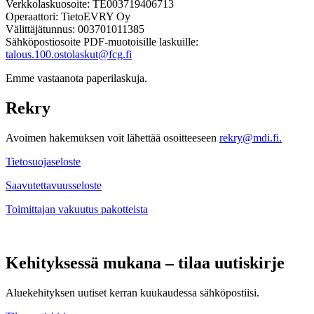
Verkkolaskuosoite: TE003719406713
Operaattori: TietoEVRY Oy
Välittäjätunnus: 003701011385
Sähköpostiosoite PDF-muotoisille laskuille:
talous.100.ostolaskut@fcg.fi
Emme vastaanota paperilaskuja.
Rekry
Avoimen hakemuksen voit lähettää osoitteeseen
rekry@mdi.fi.
Tietosuojaseloste
Saavutettavuusseloste
Toimittajan vakuutus pakotteista
Kehityksessä mukana – tilaa uutiskirje
Aluekehityksen uutiset kerran kuukaudessa sähköpostiisi.