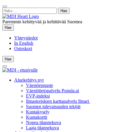
Siirry
Sulje
sisältöön
Haku:
hae
Paremmin kehittyvää ja kehittävää Suomea
Hae
Hae
Yhteystiedot
In English
Ostoskori
Hae
Hae
Main
Menu
Aluekehitys nyt
Väestöennuste
Väestötietopalvelu Popula.ai
EVP-indeksi
Ilmastoriskien karttapalvelu Ilmari
Suomen tulevaisuuden tekijät
Kuntakysely
Kuntakortti
Nopea tilannekuva
Laaja tilannekuva