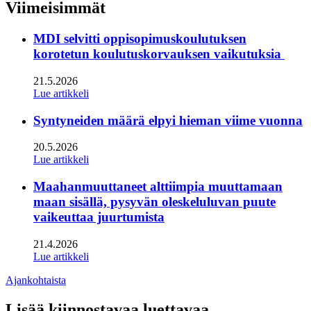
twitter
Viimeisimmät
MDI selvitti oppisopimuskoulutuksen
korotetun koulutuskorvauksen vaikutuksia
21.5.2026
Lue artikkeli
Syntyneiden määrä elpyi hieman viime vuonna
20.5.2026
Lue artikkeli
Maahanmuuttaneet alttiimpia muuttamaan
maan sisällä, pysyvän oleskeluluvan puute
vaikeuttaa juurtumista
21.4.2026
Lue artikkeli
Ajankohtaista
Lisää kiinnostavaa luettavaa