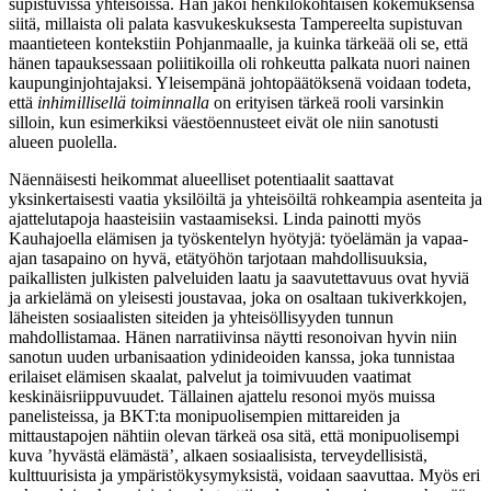
supistuvissa yhteisöissä. Hän jakoi henkilökohtaisen kokemuksensa
siitä, millaista oli palata kasvukeskuksesta Tampereelta supistuvan
maantieteen kontekstiin Pohjanmaalle, ja kuinka tärkeää oli se, että
hänen tapauksessaan poliitikoilla oli rohkeutta palkata nuori nainen
kaupunginjohtajaksi. Yleisempänä johtopäätöksenä voidaan todeta,
että
inhimillisellä toiminnalla
on erityisen tärkeä rooli varsinkin
silloin, kun esimerkiksi väestöennusteet eivät ole niin sanotusti
alueen puolella.
Näennäisesti heikommat alueelliset potentiaalit saattavat
yksinkertaisesti vaatia yksilöiltä ja yhteisöiltä rohkeampia asenteita ja
ajattelutapoja haasteisiin vastaamiseksi. Linda painotti myös
Kauhajoella elämisen ja työskentelyn hyötyjä: työelämän ja vapaa-
ajan tasapaino on hyvä, etätyöhön tarjotaan mahdollisuuksia,
paikallisten julkisten palveluiden laatu ja saavutettavuus ovat hyviä
ja arkielämä on yleisesti joustavaa, joka on osaltaan tukiverkkojen,
läheisten sosiaalisten siteiden ja yhteisöllisyyden tunnun
mahdollistamaa. Hänen narratiivinsa näytti resonoivan hyvin niin
sanotun uuden urbanisaation ydinideoiden kanssa, joka tunnistaa
erilaiset elämisen skaalat, palvelut ja toimivuuden vaatimat
keskinäisriippuvuudet. Tällainen ajattelu resonoi myös muissa
panelisteissa, ja BKT:ta monipuolisempien mittareiden ja
mittaustapojen nähtiin olevan tärkeä osa sitä, että monipuolisempi
kuva ’hyvästä elämästä’, alkaen sosiaalisista, terveydellisistä,
kulttuurisista ja ympäristökysymyksistä, voidaan saavuttaa. Myös eri