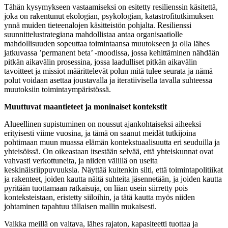
Tähän kysymykseen vastaamiseksi on esitetty resilienssin käsitettä,
joka on rakentunut ekologian, psykologian, katastrofitutkimuksen
ynnä muiden tieteenalojen käsitteistön pohjalta. Resilienssi
suunnittelustrategiana mahdollistaa antaa organisaatiolle
mahdollisuuden sopeuttaa toimintaansa muutokseen ja olla lähes
jatkuvassa ’permanent beta’ -moodissa, jossa kehittäminen nähdään
pitkän aikavälin prosessina, jossa laadulliset pitkän aikavälin
tavoitteet ja missiot määrittelevät polun mitä tulee seurata ja nämä
polut voidaan asettaa joustavalla ja iteratiivisella tavalla suhteessa
muutoksiin toimintaympäristössä.
Muuttuvat maantieteet ja moninaiset kontekstit
Alueellinen supistuminen on noussut ajankohtaiseksi aiheeksi
erityisesti viime vuosina, ja tämä on saanut meidät tutkijoina
pohtimaan muun muassa elämän kontekstuaalisuutta eri seuduilla ja
yhteisöissä. On oikeastaan itsestään selvää, että yhteiskunnat ovat
vahvasti verkottuneita, ja niiden välillä on useita
keskinäisriippuvuuksia. Näyttää kuitenkin silti, että toimintapolitiikat
ja rakenteet, joiden kautta näitä suhteita jäsennetään, ja joiden kautta
pyritään tuottamaan ratkaisuja, on liian usein siirretty pois
konteksteistaan, eristetty siiloihin, ja tätä kautta myös niiden
johtaminen tapahtuu tällaisen mallin mukaisesti.
Vaikka meillä on valtava, lähes rajaton, kapasiteetti tuottaa ja