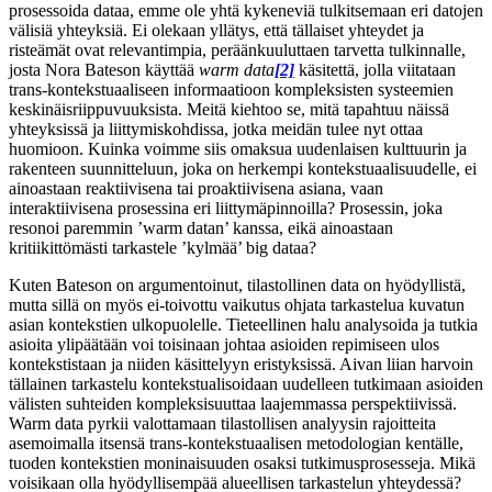
prosessoida dataa, emme ole yhtä kykeneviä tulkitsemaan eri datojen
välisiä yhteyksiä. Ei olekaan yllätys, että tällaiset yhteydet ja
risteämät ovat relevantimpia, peräänkuuluttaen tarvetta tulkinnalle,
josta Nora Bateson käyttää
warm data
[2]
käsitettä, jolla viitataan
trans-kontekstuaaliseen informaatioon kompleksisten systeemien
keskinäisriippuvuuksista. Meitä kiehtoo se, mitä tapahtuu näissä
yhteyksissä ja liittymiskohdissa, jotka meidän tulee nyt ottaa
huomioon. Kuinka voimme siis omaksua uudenlaisen kulttuurin ja
rakenteen suunnitteluun, joka on herkempi kontekstuaalisuudelle, ei
ainoastaan reaktiivisena tai proaktiivisena asiana, vaan
interaktiivisena prosessina eri liittymäpinnoilla? Prosessin, joka
resonoi paremmin ’warm datan’ kanssa, eikä ainoastaan
kritiikittömästi tarkastele ’kylmää’ big dataa?
Kuten Bateson on argumentoinut, tilastollinen data on hyödyllistä,
mutta sillä on myös ei-toivottu vaikutus ohjata tarkastelua kuvatun
asian kontekstien ulkopuolelle. Tieteellinen halu analysoida ja tutkia
asioita ylipäätään voi toisinaan johtaa asioiden repimiseen ulos
kontekstistaan ja niiden käsittelyyn eristyksissä. Aivan liian harvoin
tällainen tarkastelu kontekstualisoidaan uudelleen tutkimaan asioiden
välisten suhteiden kompleksisuuttaa laajemmassa perspektiivissä.
Warm data pyrkii valottamaan tilastollisen analyysin rajoitteita
asemoimalla itsensä trans-kontekstuaalisen metodologian kentälle,
tuoden kontekstien moninaisuuden osaksi tutkimusprosesseja. Mikä
voisikaan olla hyödyllisempää alueellisen tarkastelun yhteydessä?