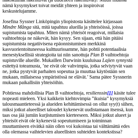
nämä kysymykset toivat meidät yhteen ja inspiroivat
keskustelujamme.
Josefina Syssner Linköpingin yliopistosta käsittelee kirjassaan
Mindre Många
sitä, mitä tapahtuu alueilla ja yhteisöissä, joissa
supistumista tapahtuu. Miten nämä yhteisöt reagoivat, millaisia
vaihtoehtoja ne näkevät, hän kysyy. Sen sijaan, että hän pitäisi
supistumista negatiivisena epäonnistumisen merkkinä
kasvuorientoituneessa kulttuurissamme, hän pohtii potentiaalisia
menestyksellisiä strategioita tai niin sanottuja
Plan B
vaihtoehtoja
supistuville alueille. Mukaillen Darwinin kuuluisaa
Lajien synnystä
esitettyä toteamusta
,
’ne eivät ole vahvimpia, jotka selviytyvät vaan
ne, jotka pystyvät parhaiten sopeutua ja muuttaa käytöstään sen
mukaan, millaisessa ympäristössä ne elävät.’ Sama pätee Syssnerin
mukaan paikallisiin yhteisöihin.
Pohtiessa mahdollisia Plan B vaihtoehtoja,
resilienssin
[1]
käsite tulee
nopeasti mieleen. Yksi kaikkein kiehtovimpia ”ikuisia” kysymyksiä
talousmaantieteessä ja alueiden kehittämisessä on ollut syy(t) siihen,
miksi jotkut alueelliset taloudet kykenevät uudistamaan itsensä, kun
taas osa jää jumiin kurjistumisen kierteeseen. Miksi jotkut alueet ja
yhteisöt eivät ole kykeneviä sopeutumiseen ja toiminnan
muuttamiseen eivätkä näin ollen voi kukoistaa tai välttämättä edes
olla olemassa vaihtelevien alueellisten suhteiden kontekstissa?