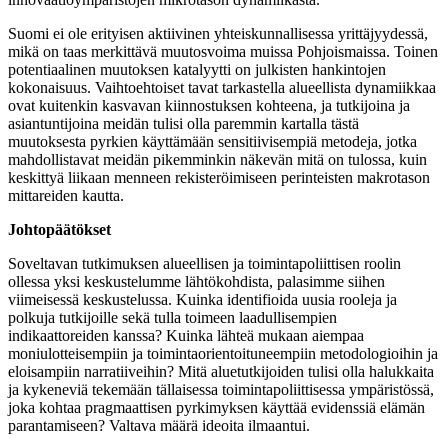
Suomi ei ole erityisen aktiivinen yhteiskunnallisessa yrittäjyydessä,
mikä on taas merkittävä muutosvoima muissa Pohjoismaissa. Toinen
potentiaalinen muutoksen katalyytti on julkisten hankintojen
kokonaisuus. Vaihtoehtoiset tavat tarkastella alueellista dynamiikkaa
ovat kuitenkin kasvavan kiinnostuksen kohteena, ja tutkijoina ja
asiantuntijoina meidän tulisi olla paremmin kartalla tästä
muutoksesta pyrkien käyttämään sensitiivisempiä metodeja, jotka
mahdollistavat meidän pikemminkin näkevän mitä on tulossa, kuin
keskittyä liikaan menneen rekisteröimiseen perinteisten makrotason
mittareiden kautta.
Johtopäätökset
Soveltavan tutkimuksen alueellisen ja toimintapoliittisen roolin
ollessa yksi keskustelumme lähtökohdista, palasimme siihen
viimeisessä keskustelussa. Kuinka identifioida uusia rooleja ja
polkuja tutkijoille sekä tulla toimeen laadullisempien
indikaattoreiden kanssa? Kuinka lähteä mukaan aiempaa
moniulotteisempiin ja toimintaorientoituneempiin metodologioihin ja
eloisampiin narratiiveihin? Mitä aluetutkijoiden tulisi olla halukkaita
ja kykeneviä tekemään tällaisessa toimintapoliittisessa ympäristössä,
joka kohtaa pragmaattisen pyrkimyksen käyttää evidenssiä elämän
parantamiseen? Valtava määrä ideoita ilmaantui.