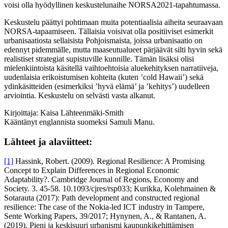
voisi olla hyödyllinen keskustelunaihe NORSA2021-tapahtumassa.
Keskustelu päättyi pohtimaan muita potentiaalisia aiheita seuraavaan
NORSA-tapaamiseen. Tällaisia voisivat olla positiiviset esimerkit
urbanisaatiosta sellaisista Pohjoismaista, joissa urbanisaatio on
edennyt pidemmälle, mutta maaseutualueet pärjäävät silti hyvin sekä
realistiset strategiat supistuville kunnille. Tämän lisäksi olisi
mielenkiintoista käsitellä vaihtoehtoisia aluekehityksen narratiiveja,
uudenlaisia erikoistumisen kohteita (kuten ’cold Hawaii’) sekä
ydinkäsitteiden (esimerkiksi ’hyvä elämä’ ja ’kehitys’) uudelleen
arviointia. Keskustelu on selvästi vasta alkanut.
Kirjoittaja: Kaisa Lähteenmäki-Smith
Kääntänyt englannista suomeksi Samuli Manu.
Lähteet ja alaviitteet:
[1]
Hassink, Robert. (2009). Regional Resilience: A Promising
Concept to Explain Differences in Regional Economic
Adaptability?. Cambridge Journal of Regions, Economy and
Society. 3. 45-58. 10.1093/cjres/rsp033; Kurikka, Kolehmainen &
Sotarauta (2017): Path development and constructed regional
resilience: The case of the Nokia-led ICT industry in Tampere,
Sente Working Papers, 39/2017; Hynynen, A., & Rantanen, A.
(2019). Pieni ja keskisuuri urbanismi kaupunkikehittämisen