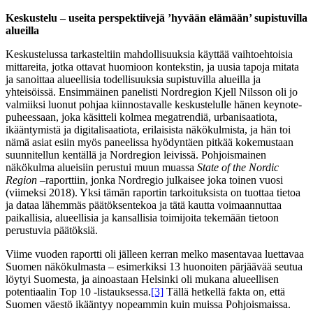
Keskustelu – useita perspektiivejä ’hyvään elämään’ supistuvilla
alueilla
Keskustelussa tarkasteltiin mahdollisuuksia käyttää vaihtoehtoisia
mittareita, jotka ottavat huomioon kontekstin, ja uusia tapoja mitata
ja sanoittaa alueellisia todellisuuksia supistuvilla alueilla ja
yhteisöissä. Ensimmäinen panelisti Nordregion Kjell Nilsson oli jo
valmiiksi luonut pohjaa kiinnostavalle keskustelulle hänen keynote-
puheessaan, joka käsitteli kolmea megatrendiä, urbanisaatiota,
ikääntymistä ja digitalisaatiota, erilaisista näkökulmista, ja hän toi
nämä asiat esiin myös paneelissa hyödyntäen pitkää kokemustaan
suunnitellun kentällä ja Nordregion leivissä. Pohjoismainen
näkökulma alueisiin perustui muun muassa
State of the Nordic
Region –
raporttiin, jonka Nordregio julkaisee joka toinen vuosi
(viimeksi 2018). Yksi tämän raportin tarkoituksista on tuottaa tietoa
ja dataa lähemmäs päätöksentekoa ja tätä kautta voimaannuttaa
paikallisia, alueellisia ja kansallisia toimijoita tekemään tietoon
perustuvia päätöksiä.
Viime vuoden raportti oli jälleen kerran melko masentavaa luettavaa
Suomen näkökulmasta – esimerkiksi 13 huonoiten pärjäävää seutua
löytyi Suomesta, ja ainoastaan Helsinki oli mukana alueellisen
potentiaalin Top 10 -listauksessa.
[3]
Tällä hetkellä fakta on, että
Suomen väestö ikääntyy nopeammin kuin muissa Pohjoismaissa.