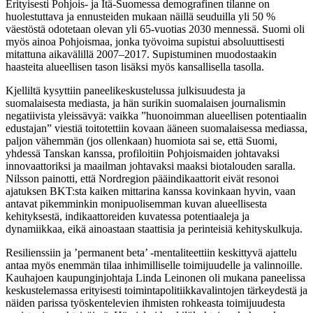
Erityisesti Pohjois- ja Itä-Suomessa demografinen tilanne on
huolestuttava ja ennusteiden mukaan näillä seuduilla yli 50 %
väestöstä odotetaan olevan yli 65-vuotias 2030 mennessä. Suomi oli
myös ainoa Pohjoismaa, jonka työvoima supistui absoluuttisesti
mitattuna aikavälillä 2007–2017. Supistuminen muodostaakin
haasteita alueellisen tason lisäksi myös kansallisella tasolla.
Kjelliltä kysyttiin paneelikeskustelussa julkisuudesta ja
suomalaisesta mediasta, ja hän surikin suomalaisen journalismin
negatiivista yleissävyä: vaikka ”huonoimman alueellisen potentiaalin
edustajan” viestiä toitotettiin kovaan ääneen suomalaisessa mediassa,
paljon vähemmän (jos ollenkaan) huomiota sai se, että Suomi,
yhdessä Tanskan kanssa, profiloitiin Pohjoismaiden johtavaksi
innovaattoriksi ja maailman johtavaksi maaksi biotalouden saralla.
Nilsson painotti, että Nordregion pääindikaattorit eivät resonoi
ajatuksen BKT:sta kaiken mittarina kanssa kovinkaan hyvin, vaan
antavat pikemminkin monipuolisemman kuvan alueellisesta
kehityksestä, indikaattoreiden kuvatessa potentiaaleja ja
dynamiikkaa, eikä ainoastaan staattisia ja perinteisiä kehityskulkuja.
Resilienssiin ja ’permanent beta’ -mentaliteettiin keskittyvä ajattelu
antaa myös enemmän tilaa inhimilliselle toimijuudelle ja valinnoille.
Kauhajoen kaupunginjohtaja Linda Leinonen oli mukana paneelissa
keskustelemassa erityisesti toimintapolitiikkavalintojen tärkeydestä ja
näiden parissa työskentelevien ihmisten rohkeasta toimijuudesta