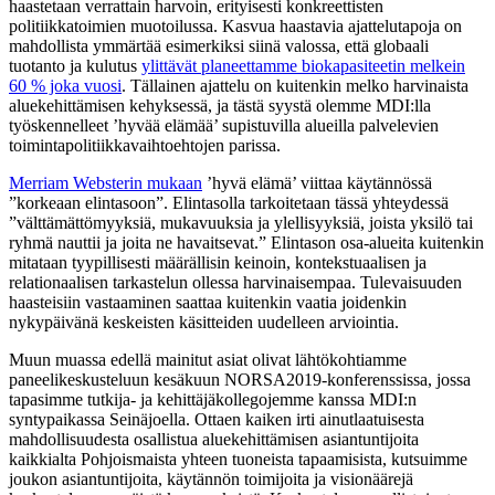
haastetaan verrattain harvoin, erityisesti konkreettisten
politiikkatoimien muotoilussa. Kasvua haastavia ajattelutapoja on
mahdollista ymmärtää esimerkiksi siinä valossa, että globaali
tuotanto ja kulutus
ylittävät planeettamme biokapasiteetin melkein
60 % joka vuosi
. Tällainen ajattelu on kuitenkin melko harvinaista
aluekehittämisen kehyksessä, ja tästä syystä olemme MDI:lla
työskennelleet ’hyvää elämää’ supistuvilla alueilla palvelevien
toimintapolitiikkavaihtoehtojen parissa.
Merriam Websterin mukaan
’hyvä elämä’ viittaa käytännössä
”korkeaan elintasoon”. Elintasolla tarkoitetaan tässä yhteydessä
”välttämättömyyksiä, mukavuuksia ja ylellisyyksiä, joista yksilö tai
ryhmä nauttii ja joita ne havaitsevat.” Elintason osa-alueita kuitenkin
mitataan tyypillisesti määrällisin keinoin, kontekstuaalisen ja
relationaalisen tarkastelun ollessa harvinaisempaa. Tulevaisuuden
haasteisiin vastaaminen saattaa kuitenkin vaatia joidenkin
nykypäivänä keskeisten käsitteiden uudelleen arviointia.
Muun muassa edellä mainitut asiat olivat lähtökohtiamme
paneelikeskusteluun kesäkuun NORSA2019-konferenssissa, jossa
tapasimme tutkija- ja kehittäjäkollegojemme kanssa MDI:n
syntypaikassa Seinäjoella. Ottaen kaiken irti ainutlaatuisesta
mahdollisuudesta osallistua aluekehittämisen asiantuntijoita
kaikkialta Pohjoismaista yhteen tuoneista tapaamisista, kutsuimme
joukon asiantuntijoita, käytännön toimijoita ja visionäärejä