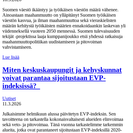
Suomen väestö ikääntyy ja työikäisen väestön määrä vähenee.
Ainoastaan maahanmuutto on ylläpitänyt Suomen työikäisen
väestön kasvua, ja ilman maahanmuuttoa sekä vieraskielisten
määrän kehitystä työikäisten määrien ennakoidaankin laskevan yli
viidenneksellä vuoteen 2050 mennessä. Suomen tulevaisuuden
tekijät -projektissa laaja kumppanijoukko etsii yhdessä ratkaisuja
maahanmuuttopolitiikan uudistamiseen ja pitovoiman
vahvistamiseen.
Suomen
Lue lisää
tulevaisuuden
tekijät haluaa
Miten keskuskaupungit ja kehyskunnat
uudistaa
voivat parantaa sijoitustaan EVP-
maahanmuuttopolitiikkaa
indeksissä?
Uutiset
11.3.2026
Julkaisimme helmikuun alussa päivitetyn EVP-indeksin. Sen
tavoitteena on tarkastella kokonaisvaltaisesti alueiden elinvoimaa
sekä veto- ja pitovoimaa. Tänä vuonna tarkastelimme tarkemmin
alueita, jotka ovat parantaneet sijoitustaan EVP-indeksillä 2020-