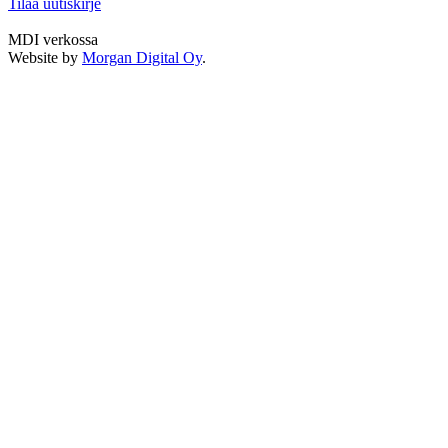
Tilaa uutiskirje
MDI verkossa
Twitter
LinkedIn
Instagram
Facebook
Website by
Morgan Digital Oy
.