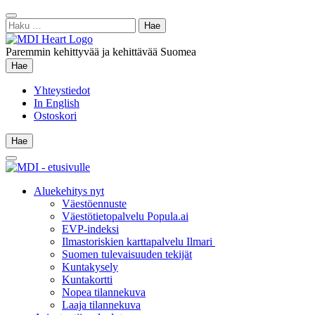
Siirry
Sulje
sisältöön
Haku:
hae
Paremmin kehittyvää ja kehittävää Suomea
Hae
Hae
Yhteystiedot
In English
Ostoskori
Hae
Hae
Main
Menu
Aluekehitys nyt
Väestöennuste
Väestötietopalvelu Popula.ai
EVP-indeksi
Ilmastoriskien karttapalvelu Ilmari
Suomen tulevaisuuden tekijät
Kuntakysely
Kuntakortti
Nopea tilannekuva
Laaja tilannekuva