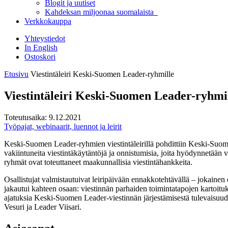
Blogit ja uutiset
Kahdeksan miljoonaa suomalaista
Verkkokauppa
Yhteystiedot
In English
Ostoskori
Etusivu
Viestintäleiri Keski-Suomen Leader-ryhmille
Viestintäleiri Keski-Suomen Leader-ryhmi
Toteutusaika:
9.12.2021
Työpajat, webinaarit, luennot ja leirit
Keski-Suomen Leader-ryhmien viestintäleirillä pohdittiin Keski-Suome
vakiintuneita viestintäkäytäntöjä ja onnistumisia, joita hyödynnetään 
ryhmät ovat toteuttaneet maakunnallisia viestintähankkeita.
Osallistujat valmistautuivat leiripäivään ennakkotehtävällä – jokainen 
jakautui kahteen osaan: viestinnän parhaiden toimintatapojen kartoitu
ajatuksia Keski-Suomen Leader-viestinnän järjestämisestä tulevaisuudes
Vesuri ja Leader Viisari.