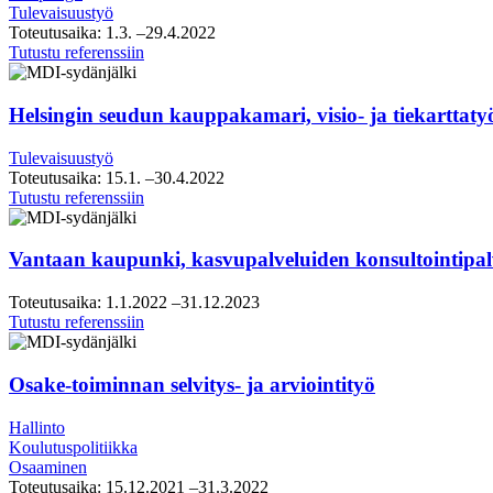
Tulevaisuustyö
Toteutusaika:
1.3.
–29.4.2022
Raahen
Tutustu referenssiin
strategiasparraus
Helsingin seudun kauppakamari, visio- ja tiekarttaty
Tulevaisuustyö
Toteutusaika:
15.1.
–30.4.2022
Helsingin
Tutustu referenssiin
seudun
kauppakamari,
visio-
Vantaan kaupunki, kasvupalveluiden konsultointipal
ja
tiekarttatyö
Toteutusaika:
1.1.2022
–31.12.2023
Vantaan
Tutustu referenssiin
kaupunki,
kasvupalveluiden
konsultointipalveluiden
Osake-toiminnan selvitys- ja arviointityö
puitesopimus
Hallinto
Koulutuspolitiikka
Osaaminen
Toteutusaika:
15.12.2021
–31.3.2022