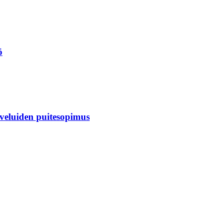
ö
veluiden puitesopimus