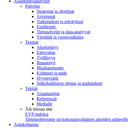
Asiantuntijapalvelut
Palvelut
Strategiat ja ohjelmat
Arvioinnit
Tutkimukset ja selvitykset
Fasilitointi
Tietopalvelut ja data-analyysit
Viestintä ja vuorovaikutus
Teemat
Aluekehitys
Elinvoima
Työllisyys
Ilmastotyö
Maahanmuutto
Kulttuuri ja taide
Hyvinvointi
Julkishallinnon ohjaus ja uudistukset
Tekijät
Asiantuntijat
Referenssit
Medialle
Älä missaa tätä
EVP-indeksi
Tietotuotteemme on kokonaisvaltainen alueiden suhteellis
Ajankohtaista