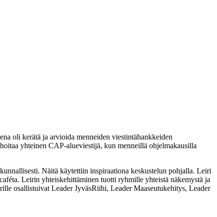
ena oli kerätä ja arvioida menneiden viestintähankkeiden
ä hoitaa yhteinen CAP-alueviestijä, kun menneillä ohjelmakausilla
unnallisesti. Näitä käytettiin inspiraationa keskustelun pohjalla. Leiri
féta. Leirin yhteiskehittäminen tuotti ryhmille yhteistä näkemystä ja
irille osallistuivat Leader JyväsRiihi, Leader Maaseutukehitys, Leader