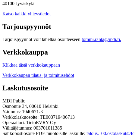
40100 Jyväskylä
Katso kaikki yhteystiedot
Tarjouspyynnöt
Tarjouspyynnöt voit lähettää osoitteeseen
tommi.ranta@mdi.fi.
Verkkokauppa
Klikkaa tästä verkkokauppaan
Verkkokaupan tilaus- ja toimitusehdot
Laskutusosoite
MDI Public
Osmontie 34, 00610 Helsinki
Y-tunnus: 1940671-3
Verkkolaskuosoite: TE003719406713
Operaattori: TietoEVRY Oy
Välittäjätunnus: 003701011385
Sähköpostiosoite PDF-muotoisille laskuille:
talous.100.ostolaskut@fcg