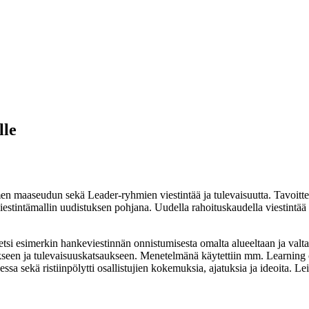
lle
n maaseudun sekä Leader-ryhmien viestintää ja tulevaisuutta. Tavoitte
viestintämallin uudistuksen pohjana. Uudella rahoituskaudella viestintä
etsi esimerkin hankeviestinnän onnistumisesta omalta alueeltaan ja valtak
kseen ja tulevaisuuskatsaukseen. Menetelmänä käytettiin mm. Learning ca
sa sekä ristiinpölytti osallistujien kokemuksia, ajatuksia ja ideoita. Le