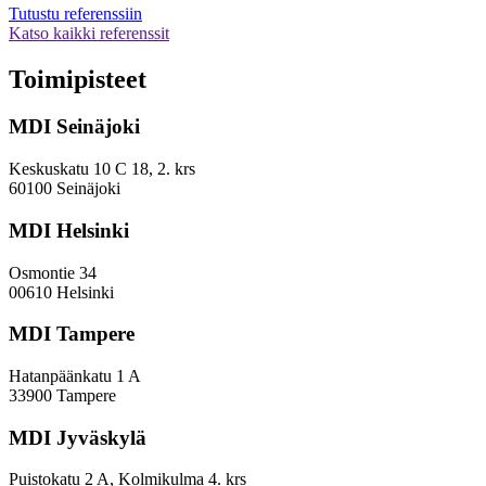
Osake-
Tutustu referenssiin
toiminnan
Katso kaikki referenssit
selvitys-
ja
Toimipisteet
arviointityö
MDI Seinäjoki
Keskuskatu 10 C 18, 2. krs
60100 Seinäjoki
MDI Helsinki
Osmontie 34
00610 Helsinki
MDI Tampere
Hatanpäänkatu 1 A
33900 Tampere
MDI Jyväskylä
Puistokatu 2 A, Kolmikulma 4. krs