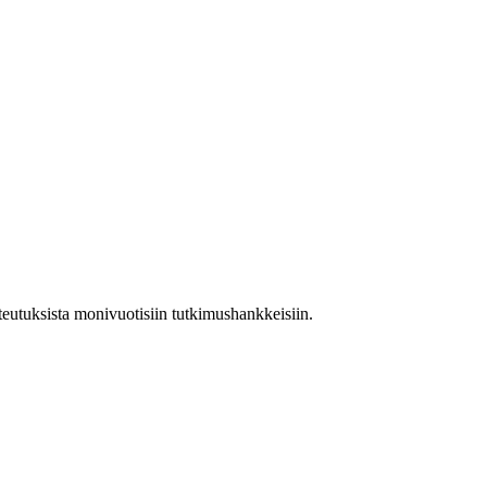
teutuksista monivuotisiin tutkimushankkeisiin.