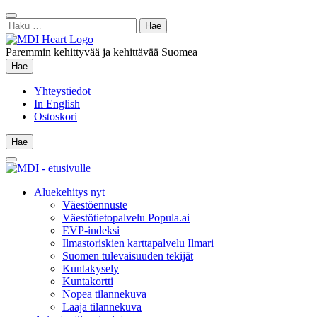
Siirry
Sulje
sisältöön
Haku:
hae
Paremmin kehittyvää ja kehittävää Suomea
Hae
Hae
Yhteystiedot
In English
Ostoskori
Hae
Hae
Main
Menu
Aluekehitys nyt
Väestöennuste
Väestötietopalvelu Popula.ai
EVP-indeksi
Ilmastoriskien karttapalvelu Ilmari
Suomen tulevaisuuden tekijät
Kuntakysely
Kuntakortti
Nopea tilannekuva
Laaja tilannekuva