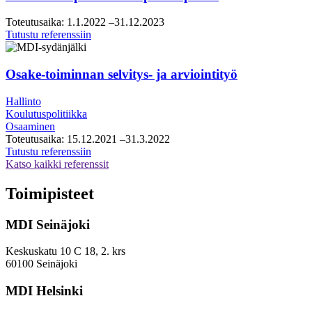
tiekarttatyö
Toteutusaika:
1.1.2022
–31.12.2023
Vantaan
Tutustu referenssiin
kaupunki,
kasvupalveluiden
konsultointipalveluiden
Osake-toiminnan selvitys- ja arviointityö
puitesopimus
Hallinto
Koulutuspolitiikka
Osaaminen
Toteutusaika:
15.12.2021
–31.3.2022
Osake-
Tutustu referenssiin
toiminnan
Katso kaikki referenssit
selvitys-
ja
Toimipisteet
arviointityö
MDI Seinäjoki
Keskuskatu 10 C 18, 2. krs
60100 Seinäjoki
MDI Helsinki