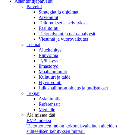
Asiantuntijapalvelut
Palvelut
Strategiat ja ohjelmat
Arvioinnit
Tutkimukset ja selvitykset
Fasilitointi
Tietopalvelut ja data-analyysit
Viestintä ja vuorovaikutus
Teemat
Aluekehitys
Elinvoima
Työllisyys
Ilmastotyö
Maahanmuutto
Kulttuuri ja taide
Hyvinvointi
Julkishallinnon ohjaus ja uudistukset
Tekijät
Asiantuntijat
Referenssit
Medialle
Älä missaa tätä
EVP-indeksi
Tietotuotteemme on kokonaisvaltainen alueiden
suhteellisen kehityksen mittari.