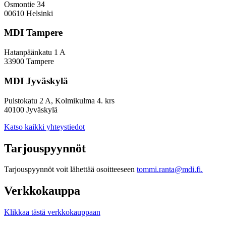
Osmontie 34
00610 Helsinki
MDI Tampere
Hatanpäänkatu 1 A
33900 Tampere
MDI Jyväskylä
Puistokatu 2 A, Kolmikulma 4. krs
40100 Jyväskylä
Katso kaikki yhteystiedot
Tarjouspyynnöt
Tarjouspyynnöt voit lähettää osoitteeseen
tommi.ranta@mdi.fi.
Verkkokauppa
Klikkaa tästä verkkokauppaan