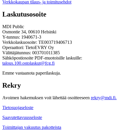
Verkkokaupan tilaus- ja toimitusehdot
Laskutusosoite
MDI Public
Osmontie 34, 00610 Helsinki
Y-tunnus: 1940671-3
Verkkolaskuosoite: TE003719406713
Operaattori: TietoEVRY Oy
Välittäjätunnus: 003701011385
Sähköpostiosoite PDF-muotoisille laskuille:
talous.100.ostolaskut@fcg.fi
Emme vastaanota paperilaskuja.
Rekry
Avoimen hakemuksen voit lähettää osoitteeseen
rekry@mdi.fi.
Tietosuojaseloste
Saavutettavuusseloste
Toimittajan vakuutus pakotteista