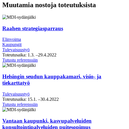
Muutamia nostoja toteutuksista
Raahen strategiasparraus
Elinvoima
Kaupungit
Tulevaisuustyö
Toteutusaika:
1.3.
–29.4.2022
Raahen
Tutustu referenssiin
strategiasparraus
Helsingin seudun kauppakamari, visio- ja
tiekarttatyö
Tulevaisuustyö
Toteutusaika:
15.1.
–30.4.2022
Helsingin
Tutustu referenssiin
seudun
kauppakamari,
visio-
Vantaan kaupunki, kasvupalveluiden
ja
konsultointipalveluiden puitesopimus