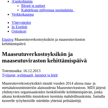
Ajankohtaista
Blogit ja uutiset
Kahdeksan miljoonaa suomalaista
Verkkokauppa
Yhteystiedot
In English
Ostoskori
Etusivu
Maaseutuverkostoyksikön ja maaseutuviraston
kehittämispäivä
Maaseutuverkostoyksikön ja
maaseutuviraston kehittämispäivä
Toteutusaika:
16.12.2013
Työpajat, webinaarit, luennot ja leirit
Maaseutuverkostoyksikkö muutti vuoden 2014 alussa maa- ja
metsätalousministeriön alaisuudesta Maaseutuvirastoon. MDI järjesti
yhdistyvien organisaatioiden henkilöstölle kehittämispäivän, jonka
aikana keskusteltiin muutoksen tuomista mahdollisuuksista. Samalla
tuoreelle työyhteisölle mietittiin yhteisiä pelisääntöjä.