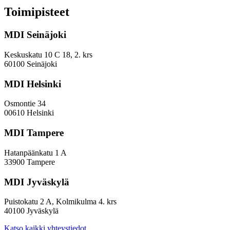
ja
Toimipisteet
arviointityö
MDI Seinäjoki
Keskuskatu 10 C 18, 2. krs
60100 Seinäjoki
MDI Helsinki
Osmontie 34
00610 Helsinki
MDI Tampere
Hatanpäänkatu 1 A
33900 Tampere
MDI Jyväskylä
Puistokatu 2 A, Kolmikulma 4. krs
40100 Jyväskylä
Katso kaikki yhteystiedot