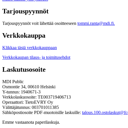
Tarjouspyynnöt
Tarjouspyynnöt voit lähettää osoitteeseen
tommi.ranta@mdi.fi.
Verkkokauppa
Klikkaa tästä verkkokauppaan
Verkkokaupan tilaus- ja toimitusehdot
Laskutusosoite
MDI Public
Osmontie 34, 00610 Helsinki
Y-tunnus: 1940671-3
Verkkolaskuosoite: TE003719406713
Operaattori: TietoEVRY Oy
Välittäjätunnus: 003701011385
Sähköpostiosoite PDF-muotoisille laskuille:
talous.100.ostolaskut@fcg
Emme vastaanota paperilaskuja.