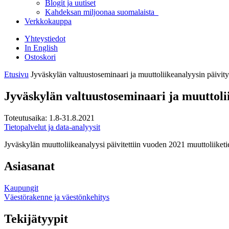
Blogit ja uutiset
Kahdeksan miljoonaa suomalaista
Verkkokauppa
Yhteystiedot
In English
Ostoskori
Etusivu
Jyväskylän valtuustoseminaari ja muuttoliikeanalyysin päivity
Jyväskylän valtuustoseminaari ja muuttoli
Toteutusaika:
1.8-31.8.2021
Tietopalvelut ja data-analyysit
Jyväskylän muuttoliikeanalyysi päivitettiin vuoden 2021 muuttoliiketi
Asiasanat
Kaupungit
Väestörakenne ja väestönkehitys
Tekijätyypit