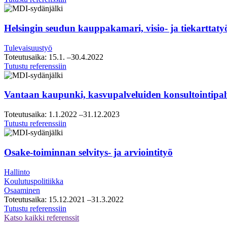
strategiasparraus
Helsingin seudun kauppakamari, visio- ja tiekarttaty
Tulevaisuustyö
Toteutusaika:
15.1.
–30.4.2022
Helsingin
Tutustu referenssiin
seudun
kauppakamari,
visio-
Vantaan kaupunki, kasvupalveluiden konsultointipal
ja
tiekarttatyö
Toteutusaika:
1.1.2022
–31.12.2023
Vantaan
Tutustu referenssiin
kaupunki,
kasvupalveluiden
konsultointipalveluiden
Osake-toiminnan selvitys- ja arviointityö
puitesopimus
Hallinto
Koulutuspolitiikka
Osaaminen
Toteutusaika:
15.12.2021
–31.3.2022
Osake-
Tutustu referenssiin
toiminnan
Katso kaikki referenssit
selvitys-