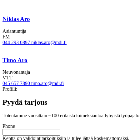
Niklas Aro
Asiantuntija
FM
044 293 0897
niklas.aro@mdi.fi
Timo Aro
Neuvonantaja
VTT
045 657 7890
timo.aro@mdi.fi
Twitter
Linkedin
Profiili:
Pyydä tarjous
Toteutamme vuosittain ~100 erilaista toimeksiantoa lyhyistä työpajato
Phone
Kenttä on validointitarkoituksiin ja tulee jättää koskemattomaksi.