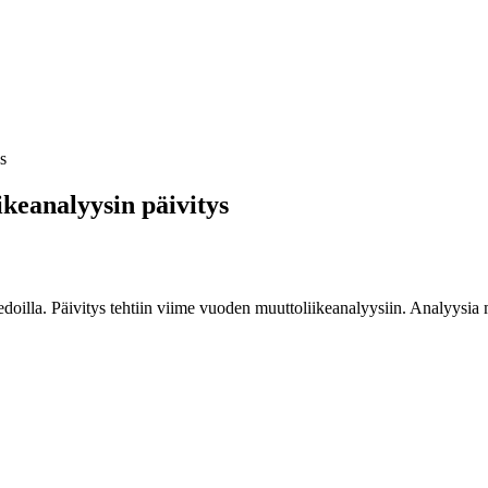
s
ikeanalyysin päivitys
edoilla. Päivitys tehtiin viime vuoden muuttoliikeanalyysiin. Analyysia 