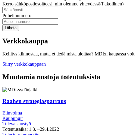
Kerro sähköpostiosoitteesi, niin olemme yhteydessä
(Pakollinen)
Puhelinnumero
Lähetä
Verkkokauppa
Kehitys kiinnostaa, mutta et tiedä mistä aloittaa? MDI:n kaupassa voit 
Siirry verkkokauppaan
Muutamia nostoja toteutuksista
Raahen strategiasparraus
Elinvoima
Kaupungit
Tulevaisuustyö
Toteutusaika:
1.3.
–29.4.2022
Raahen
Tutustu referenssiin