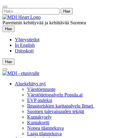
Siirry
Sulje
sisältöön
Haku:
hae
Paremmin kehittyvää ja kehittävää Suomea
Hae
Hae
Yhteystiedot
In English
Ostoskori
Hae
Hae
Main
Menu
Aluekehitys nyt
Väestöennuste
Väestötietopalvelu Popula.ai
EVP-indeksi
Ilmastoriskien karttapalvelu Ilmari
Suomen tulevaisuuden tekijät
Kuntakysely
Kuntakortti
Nopea tilannekuva
Laaja tilannekuva