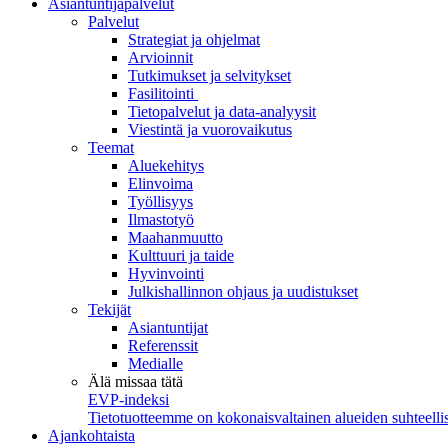
Asiantuntijapalvelut
Palvelut
Strategiat ja ohjelmat
Arvioinnit
Tutkimukset ja selvitykset
Fasilitointi
Tietopalvelut ja data-analyysit
Viestintä ja vuorovaikutus
Teemat
Aluekehitys
Elinvoima
Työllisyys
Ilmastotyö
Maahanmuutto
Kulttuuri ja taide
Hyvinvointi
Julkishallinnon ohjaus ja uudistukset
Tekijät
Asiantuntijat
Referenssit
Medialle
Älä missaa tätä
EVP-indeksi
Tietotuotteemme on kokonaisvaltainen alueiden suhteellis
Ajankohtaista