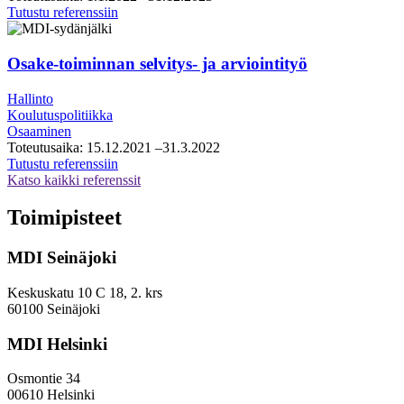
Vantaan
Tutustu referenssiin
kaupunki,
kasvupalveluiden
konsultointipalveluiden
Osake-toiminnan selvitys- ja arviointityö
puitesopimus
Hallinto
Koulutuspolitiikka
Osaaminen
Toteutusaika:
15.12.2021
–31.3.2022
Osake-
Tutustu referenssiin
toiminnan
Katso kaikki referenssit
selvitys-
ja
Toimipisteet
arviointityö
MDI Seinäjoki
Keskuskatu 10 C 18, 2. krs
60100 Seinäjoki
MDI Helsinki
Osmontie 34
00610 Helsinki