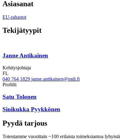
Asiasanat
EU-rahastot
Tekijätyypit
Janne Antikainen
Kehitysjohtaja
FL
040 764 1829
janne.antikainen@mdi.fi
Twitter
LinkedIn
Profiili:
Satu Tolonen
Sinikukka Pyykkönen
Pyydä tarjous
Toteutamme vuosittain ~100 erilaista toimeksiantoa lyhyistä