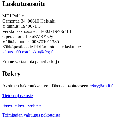
Laskutusosoite
MDI Public
Osmontie 34, 00610 Helsinki
Y-tunnus: 1940671-3
Verkkolaskuosoite: TE003719406713
Operaattori: TietoEVRY Oy
Välittäjätunnus: 003701011385
Sähköpostiosoite PDF-muotoisille laskuille:
talous.100.ostolaskut@fcg.fi
Emme vastaanota paperilaskuja.
Rekry
Avoimen hakemuksen voit lähettää osoitteeseen
rekry@mdi.fi.
Tietosuojaseloste
Saavutettavuusseloste
Toimittajan vakuutus pakotteista