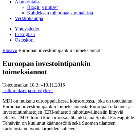
Ajankohtaista
Blogit ja uutiset
Kahdeksan miljoonaa suomalaista
Verkkokauppa
Yhteystiedot
In English
Ostoskori
Etusivu
Euroopan investointipankin toimeksiannot
Euroopan investointipankin
toimeksiannot
Toteutusaika:
18.3.
–10.11.2015
Tutkimukset ja selvitykset
MDI on mukana eurooppalaisessa konsortiossa, joka on toteuttanut
Euroopan investointipankin toimeksiannosta Euroopan rakenne- ja
investointirahastojen (ERI-rahastot) rahoitusvälineisiin liittyviä
tehtäviä. MDI toimii konsortiossa alihankkijana Spatial Foresightille.
Tehtäviin on kuulunut käännöstöitä sekä Suomen tilanteen
kartoitusta neuvontatarpeiden suhteen.