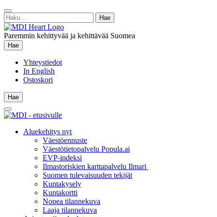
Siirry
Sulje
sisältöön
Haku:
hae
Paremmin kehittyvää ja kehittävää Suomea
Hae
Hae
Yhteystiedot
In English
Ostoskori
Hae
Hae
Main
Menu
Aluekehitys nyt
Väestöennuste
Väestötietopalvelu Popula.ai
EVP-indeksi
Ilmastoriskien karttapalvelu Ilmari
Suomen tulevaisuuden tekijät
Kuntakysely
Kuntakortti
Nopea tilannekuva
Laaja tilannekuva