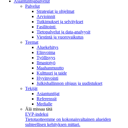
Asiantuntijapalvelut
Palvelut
Strategiat ja ohjelmat
Arvioinnit
Tutkimukset ja selvitykset
Fasilitointi
Tietopalvelut ja data-analyysit
Viestintä ja vuorovaikutus
Teemat
Aluekehitys
Elinvoima
Työllisyys
Ilmastotyö
Maahanmuutto
Kulttuuri ja taide
Hyvinvointi
Julkishallinnon ohjaus ja uudistukset
Tekijät
Asiantuntijat
Referenssit
Medialle
Älä missaa tätä
EVP-indeksi
Tietotuotteemme on kokonaisvaltainen alueiden
suhteellisen kehityksen mittari.