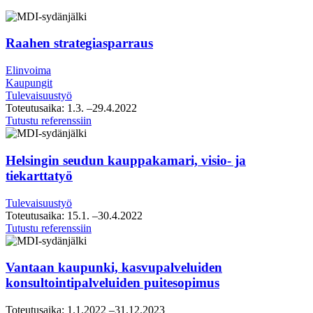
Raahen strategiasparraus
Elinvoima
Kaupungit
Tulevaisuustyö
Toteutusaika:
1.3.
–29.4.2022
Raahen
Tutustu referenssiin
strategiasparraus
Helsingin seudun kauppakamari, visio- ja
tiekarttatyö
Tulevaisuustyö
Toteutusaika:
15.1.
–30.4.2022
Helsingin
Tutustu referenssiin
seudun
kauppakamari,
visio-
Vantaan kaupunki, kasvupalveluiden
ja
konsultointipalveluiden puitesopimus
tiekarttatyö
Toteutusaika:
1.1.2022
–31.12.2023