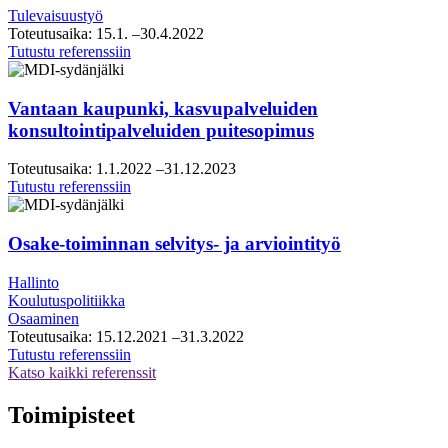
Tulevaisuustyö
Toteutusaika:
15.1.
–30.4.2022
Helsingin
Tutustu referenssiin
seudun
kauppakamari,
visio-
Vantaan kaupunki, kasvupalveluiden
ja
konsultointipalveluiden puitesopimus
tiekarttatyö
Toteutusaika:
1.1.2022
–31.12.2023
Vantaan
Tutustu referenssiin
kaupunki,
kasvupalveluiden
konsultointipalveluiden
Osake-toiminnan selvitys- ja arviointityö
puitesopimus
Hallinto
Koulutuspolitiikka
Osaaminen
Toteutusaika:
15.12.2021
–31.3.2022
Osake-
Tutustu referenssiin
toiminnan
Katso kaikki referenssit
selvitys-
ja
Toimipisteet
arviointityö