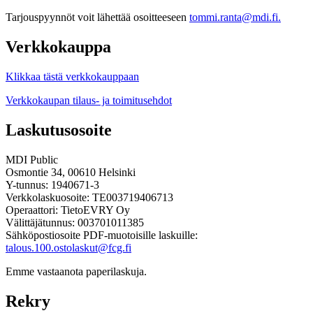
Tarjouspyynnöt voit lähettää osoitteeseen
tommi.ranta@mdi.fi.
Verkkokauppa
Klikkaa tästä verkkokauppaan
Verkkokaupan tilaus- ja toimitusehdot
Laskutusosoite
MDI Public
Osmontie 34, 00610 Helsinki
Y-tunnus: 1940671-3
Verkkolaskuosoite: TE003719406713
Operaattori: TietoEVRY Oy
Välittäjätunnus: 003701011385
Sähköpostiosoite PDF-muotoisille laskuille:
talous.100.ostolaskut@fcg.fi
Emme vastaanota paperilaskuja.
Rekry