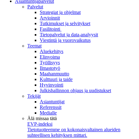
Asiantuntijapalvelut
Palvelut
Strategiat ja ohjelmat
Arvioinnit
Tutkimukset ja selvitykset
Fasilitointi
Tietopalvelut ja data-analyysit
Viestintä ja vuorovaikutus
Teemat
Aluekehitys
Elinvoima
Työllisyys
Ilmastotyö
Maahanmuutto
Kulttuuri ja taide
Hyvinvointi
Julkishallinnon ohjaus ja uudistukset
Tekijät
Asiantuntijat
Referenssit
Medialle
Älä missaa tätä
EVP-indeksi
Tietotuotteemme on kokonaisvaltainen alueiden
suhteellisen kehityksen mittari.