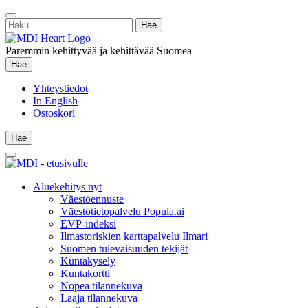
Siirry
Sulje
sisältöön
Haku:
hae
Paremmin kehittyvää ja kehittävää Suomea
Hae
Hae
Yhteystiedot
In English
Ostoskori
Hae
Hae
Main
Menu
Aluekehitys nyt
Väestöennuste
Väestötietopalvelu Popula.ai
EVP-indeksi
Ilmastoriskien karttapalvelu Ilmari
Suomen tulevaisuuden tekijät
Kuntakysely
Kuntakortti
Nopea tilannekuva
Laaja tilannekuva