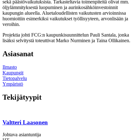
sekä päästövaikutuksista. Tarkasteltavia toimenpiteitä olivat mm.
öljylämmityksestä luopuminen ja aurinkosähköinvestoinnit
kaupungin alueella. Aluetaloudellisten vaikutusten arvioinnissa
huomioitiin esimerkiksi vaikutukset työllisyyteen, arvonlisään ja
veroihin.
Projektia johti FCG:n kaupunkisuunnittelun Pauli Santala, jonka
lisäksi selvitystä toteuttivat Marko Nurminen ja Taina Ollikainen.
Asiasanat
Ilmasto
Kaupungit
Tietopalvelu
Ympäristö
Tekijätyypit
Valtteri Laasonen
Johtava asiantuntija