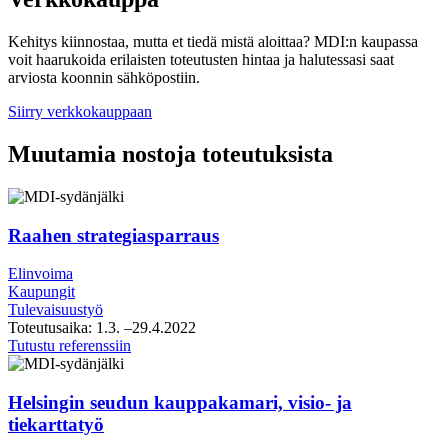
Kehitys kiinnostaa, mutta et tiedä mistä aloittaa? MDI:n kaupassa
voit haarukoida erilaisten toteutusten hintaa ja halutessasi saat
arviosta koonnin sähköpostiin.
Siirry verkkokauppaan
Muutamia nostoja toteutuksista
Raahen strategiasparraus
Elinvoima
Kaupungit
Tulevaisuustyö
Toteutusaika:
1.3.
–29.4.2022
Raahen
Tutustu referenssiin
strategiasparraus
Helsingin seudun kauppakamari, visio- ja
tiekarttatyö