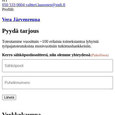
HT
050 533 0604
valtteri.laasonen@mdi.fi
Twitter
Linkedin
Profiili:
Vera Järvenreuna
Pyydä tarjous
Toteutamme vuosittain ~100 erilaista toimeksiantoa lyhyistä
työpajatoteutuksista monivuotisiin tutkimushankkeisiin.
Kerro sähköpostiosoitteesi, niin olemme yhteydessä
(Pakollinen)
Puhelinnumero
Lähetä
Verkkokauppa