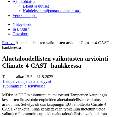
Ajankohtaista
Blogit ja uutiset
Kahdeksan miljoonaa suomalaista
Verkkokauppa
Yhteystiedot
In English
Ostoskori
Etusivu
Aluetaloudellisten vaikutusten arviointi Climate-4-CAST -
hankkeessa
Aluetaloudellisten vaikutusten arviointi
Climate-4-CAST -hankkeessa
Toteutusaika:
15.5.
–31.8.2025
Tietopalvelut ja data-analyysit
Tutkimukset ja selvitykset
MDI:n ja FCG:n asiantuntijatiimi toteutti Tampereen kaupungin
keskeisten ilmastotoimenpiteiden aluetaloudellisten vaikutusten
arvioinnin. Selvitys oli osa kaupungin EU-rahoitteista Cimate-4-
CAST -hanketta. Siinä kehitettävään työkaluun tuotettiin tietoa
valittujen ilmastotoimenpiteiden aluetaloudellisista vaikutuksista