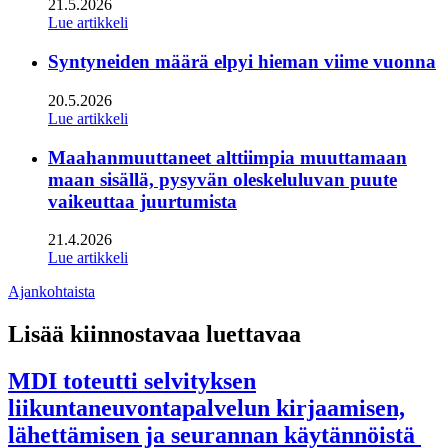
21.5.2026
Lue artikkeli
Syntyneiden määrä elpyi hieman viime vuonna
20.5.2026
Lue artikkeli
Maahanmuuttaneet alttiimpia muuttamaan
maan sisällä, pysyvän oleskeluluvan puute
vaikeuttaa juurtumista
21.4.2026
Lue artikkeli
Ajankohtaista
Lisää kiinnostavaa luettavaa
MDI toteutti selvityksen
liikuntaneuvontapalvelun kirjaamisen,
lähettämisen ja seurannan käytännöistä