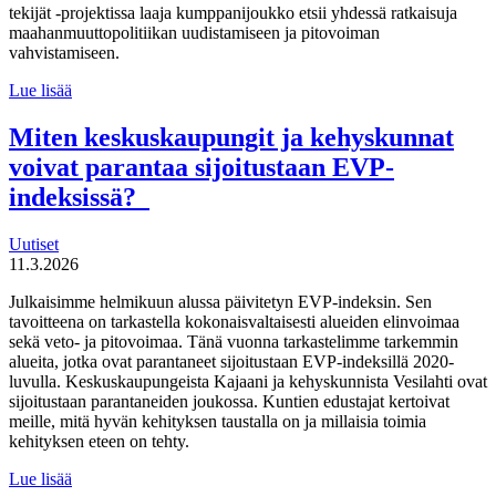
tekijät -projektissa laaja kumppanijoukko etsii yhdessä ratkaisuja
maahanmuuttopolitiikan uudistamiseen ja pitovoiman
vahvistamiseen.
Suomen
Lue lisää
tulevaisuuden
tekijät haluaa
Miten keskuskaupungit ja kehyskunnat
uudistaa
voivat parantaa sijoitustaan EVP-
maahanmuuttopolitiikkaa
indeksissä?
Uutiset
11.3.2026
Julkaisimme helmikuun alussa päivitetyn EVP-indeksin. Sen
tavoitteena on tarkastella kokonaisvaltaisesti alueiden elinvoimaa
sekä veto- ja pitovoimaa. Tänä vuonna tarkastelimme tarkemmin
alueita, jotka ovat parantaneet sijoitustaan EVP-indeksillä 2020-
luvulla. Keskuskaupungeista Kajaani ja kehyskunnista Vesilahti ovat
sijoitustaan parantaneiden joukossa. Kuntien edustajat kertoivat
meille, mitä hyvän kehityksen taustalla on ja millaisia toimia
kehityksen eteen on tehty.
Miten
Lue lisää