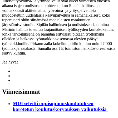
Julkiset työvoima- ja yrityspalvelut ovat olleet viimeisten vuosien
aikana isojen uudistusten kohteena, kun Sipilän hallitus ajoi
voimakkaasti aktiivimallia, työvoima- ja yrityspalveluista
muodostettiin uudenlaisia kasvupalveluja ja samanaikaisesti koko
repertuaari oltiin siirtämässä monialaisten maakuntien
järjestämisvastuulle. Sipilän hallituksen ja uudistuksen kaaduttua
Marinin hallitus toteuttaa laajamittaisen työllisyyden kuntakokeilun,
jonka tarkoituksena on parantaa erityisesti pitkään työttömänä
olleiden ja heikossa työmarkkina-asemassa olevien pääsyä
työmarkkinoille. Pirkanmaalla kokeilun piiriin kuuluu noin 27 000
työnhakija-asiakasta. Samalla osa TE-toimiston henkilöstöresurssista
siirtyy kuntiin.
Jaa hyvää
Share
to:
Share
facebook
to:
Share
linkedin
to:
twitter
Viimeisimmät
MDI selvitti oppisopimuskoulutuksen
korotetun koulutuskorvauksen vaikutuksia