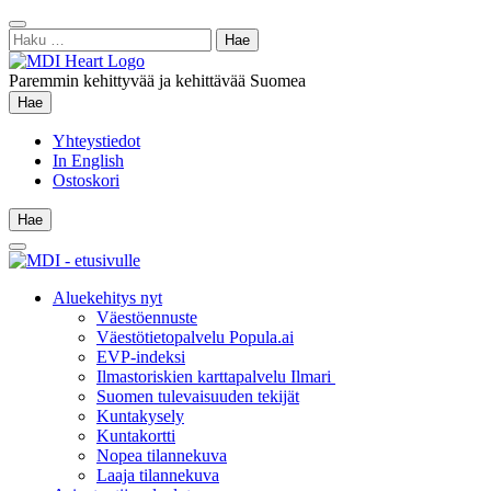
Siirry
Sulje
sisältöön
Haku:
hae
Paremmin kehittyvää ja kehittävää Suomea
Hae
Hae
Yhteystiedot
In English
Ostoskori
Hae
Hae
Main
Menu
Aluekehitys nyt
Väestöennuste
Väestötietopalvelu Popula.ai
EVP-indeksi
Ilmastoriskien karttapalvelu Ilmari
Suomen tulevaisuuden tekijät
Kuntakysely
Kuntakortti
Nopea tilannekuva
Laaja tilannekuva