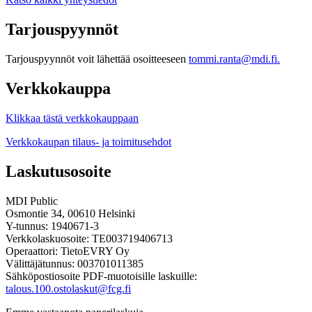
Tarjouspyynnöt
Tarjouspyynnöt voit lähettää osoitteeseen
tommi.ranta@mdi.fi.
Verkkokauppa
Klikkaa tästä verkkokauppaan
Verkkokaupan tilaus- ja toimitusehdot
Laskutusosoite
MDI Public
Osmontie 34, 00610 Helsinki
Y-tunnus: 1940671-3
Verkkolaskuosoite: TE003719406713
Operaattori: TietoEVRY Oy
Välittäjätunnus: 003701011385
Sähköpostiosoite PDF-muotoisille laskuille:
talous.100.ostolaskut@fcg.fi