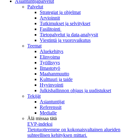
Asiantuntijapalvelut
Palvelut
Strategiat ja ohjelmat
Arvioinnit
Tutkimukset ja selvitykset
Fasilitointi
Tietopalvelut ja data-analyysit
Viestintä ja vuorovaikutus
Teemat
Aluekehitys
Elinvoima
Työllisyys
Ilmastotyö
Maahanmuutto
Kulttuuri ja taide
Hyvinvointi
Julkishallinnon ohjaus ja uudistukset
Tekijät
Asiantuntijat
Referenssit
Medialle
Älä missaa tätä
EVP-indeksi
Tietotuotteemme on kokonaisvaltainen alueiden
suhteellisen kehityksen mittari.