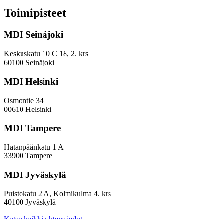
keskuskaupungit
ja
Toimipisteet
kehyskunnat
voivat
MDI Seinäjoki
parantaa
sijoitustaan
EVP-
Keskuskatu 10 C 18, 2. krs
indeksissä?
60100 Seinäjoki
MDI Helsinki
Osmontie 34
00610 Helsinki
MDI Tampere
Hatanpäänkatu 1 A
33900 Tampere
MDI Jyväskylä
Puistokatu 2 A, Kolmikulma 4. krs
40100 Jyväskylä
Katso kaikki yhteystiedot