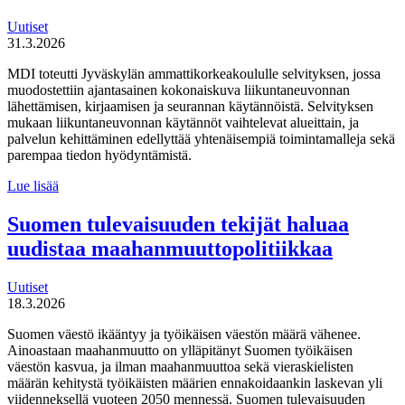
Uutiset
31.3.2026
MDI toteutti Jyväskylän ammattikorkeakoululle selvityksen, jossa
muodostettiin ajantasainen kokonaiskuva liikuntaneuvonnan
lähettämisen, kirjaamisen ja seurannan käytännöistä. Selvityksen
mukaan liikuntaneuvonnan käytännöt vaihtelevat alueittain, ja
palvelun kehittäminen edellyttää yhtenäisempiä toimintamalleja sekä
parempaa tiedon hyödyntämistä.
MDI
Lue lisää
toteutti selvityksen
liikuntaneuvontapalvelun
Suomen tulevaisuuden tekijät haluaa
kirjaamisen,
uudistaa maahanmuuttopolitiikkaa
lähettämisen
ja
seurannan
Uutiset
käytännöistä
18.3.2026
Suomen väestö ikääntyy ja työikäisen väestön määrä vähenee.
Ainoastaan maahanmuutto on ylläpitänyt Suomen työikäisen
väestön kasvua, ja ilman maahanmuuttoa sekä vieraskielisten
määrän kehitystä työikäisten määrien ennakoidaankin laskevan yli
viidenneksellä vuoteen 2050 mennessä. Suomen tulevaisuuden