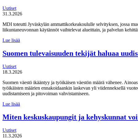
Uutiset
31.3.2026
MDI toteutti Jyväskylän ammattikorkeakoululle selvityksen, jossa mu
liikuntaneuvonnan käytännöt vaihtelevat alueittain, ja palvelun kehi
MDI
Lue lisää
toteutti selvityksen
liikuntaneuvontapalvelun
Suomen tulevaisuuden tekijät haluaa uudi
kirjaamisen,
lähettämisen
Uutiset
ja
18.3.2026
seurannan
käytännöistä
Suomen väestö ikääntyy ja työikäisen väestön määrä vähenee. Ainoas
työikäisten määrien ennakoidaankin laskevan yli viidenneksellä vuot
uudistamiseen ja pitovoiman vahvistamiseen.
Suomen
Lue lisää
tulevaisuuden
tekijät haluaa
Miten keskuskaupungit ja kehyskunnat voi
uudistaa
maahanmuuttopolitiikkaa
Uutiset
11.3.2026