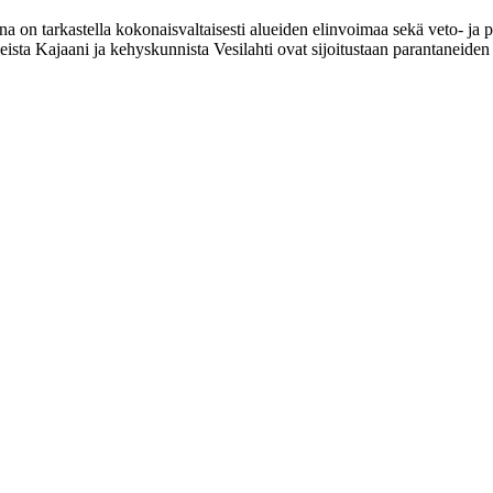
a on tarkastella kokonaisvaltaisesti alueiden elinvoimaa sekä veto- ja
sta Kajaani ja kehyskunnista Vesilahti ovat sijoitustaan parantaneiden