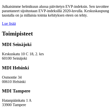
Julkaisimme helmikuun alussa päivitetyn EVP-indeksin. Sen tavoitteen
parantaneet sijoitustaan EVP-indeksillä 2020-luvulla. Keskuskaupungei
taustalla on ja millaisia toimia kehityksen eteen on tehty.
Miten
Lue lisää
keskuskaupungit
ja
Toimipisteet
kehyskunnat
voivat
MDI Seinäjoki
parantaa
sijoitustaan
EVP-
Keskuskatu 10 C 18, 2. krs
indeksissä?
60100 Seinäjoki
MDI Helsinki
Osmontie 34
00610 Helsinki
MDI Tampere
Hatanpäänkatu 1 A
33900 Tampere