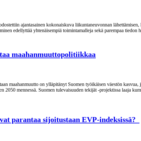
odostettiin ajantasainen kokonaiskuva liikuntaneuvonnan lähettämisen,
ttäminen edellyttää yhtenäisempiä toimintamalleja sekä parempaa tiedon 
staa maahanmuuttopolitiikkaa
taan maahanmuutto on ylläpitänyt Suomen työikäisen väestön kasvua, j
een 2050 mennessä. Suomen tulevaisuuden tekijät -projektissa laaja kum
vat parantaa sijoitustaan EVP-indeksissä?