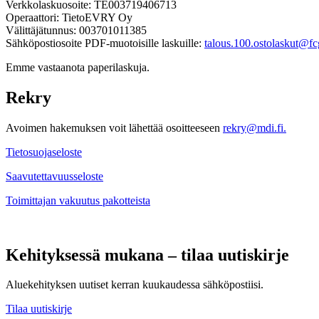
Verkkolaskuosoite: TE003719406713
Operaattori: TietoEVRY Oy
Välittäjätunnus: 003701011385
Sähköpostiosoite PDF-muotoisille laskuille:
talous.100.ostolaskut@fcg
Emme vastaanota paperilaskuja.
Rekry
Avoimen hakemuksen voit lähettää osoitteeseen
rekry@mdi.fi.
Tietosuojaseloste
Saavutettavuusseloste
Toimittajan vakuutus pakotteista
Kehityksessä mukana – tilaa uutiskirje
Aluekehityksen uutiset kerran kuukaudessa sähköpostiisi.
Tilaa uutiskirje