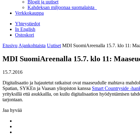
Blogit ja uutiset
Kahdeksan miljoonaa suomalaista
Verkkokauppa
Yhteystiedot
In English
Ostoskori
Etusivu
Ajankohtaista
Uutiset
MDI SuomiAreenalla 15.7. klo 11: Maaseu
MDI SuomiAreenalla 15.7. klo 11: Maaseudun
15.7.2016
Digitalisaatio ja hajautetut ratkaisut ovat maaseudulle mahtava mahdol
Spatian, SYKEn ja Vaasan yliopiston kanssa
Smart Countryside -han
yrityksillä että asukkailla, on kuilu digitalisaation hyödyntämisen tah
tarjontaan.
Jaa hyvää
Share
to:
Share
facebook
to:
Share
linkedin
to: