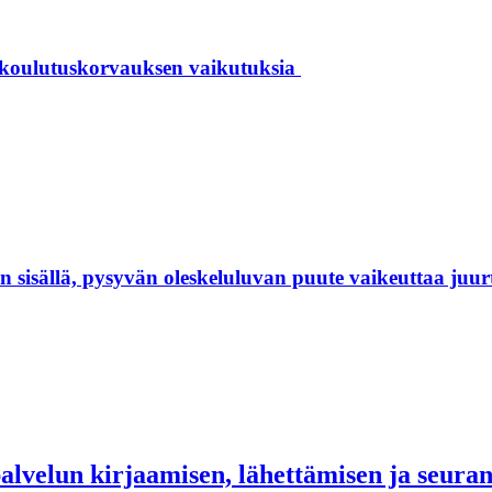
 koulutuskorvauksen vaikutuksia
isällä, pysyvän oleskeluluvan puute vaikeuttaa juur
palvelun kirjaamisen, lähettämisen ja seur