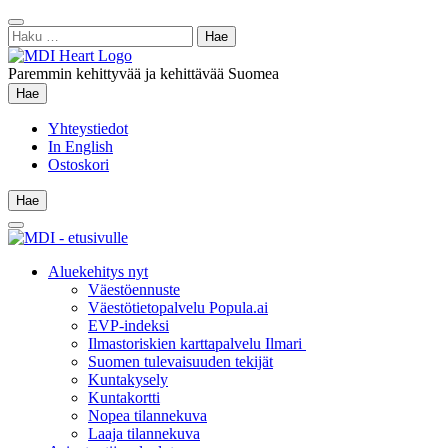
Siirry
Sulje
sisältöön
Haku:
hae
Paremmin kehittyvää ja kehittävää Suomea
Hae
Hae
Yhteystiedot
In English
Ostoskori
Hae
Hae
Main
Menu
Aluekehitys nyt
Väestöennuste
Väestötietopalvelu Popula.ai
EVP-indeksi
Ilmastoriskien karttapalvelu Ilmari
Suomen tulevaisuuden tekijät
Kuntakysely
Kuntakortti
Nopea tilannekuva
Laaja tilannekuva