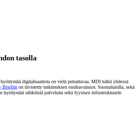
hdon tasolla
hyödyntää digitalisaatiota on vielä petrattavaa. MDI tutkii yhdessä
y Briefiin
on tiivistetty
tutkimuksen ensihavainnot. Suomalaisilla, sekä
un hyödyntää sähköisiä palveluita sekä fyysisen infrastruktuurin