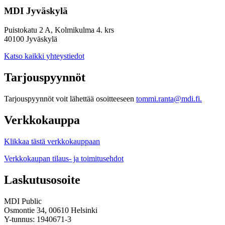
MDI Jyväskylä
Puistokatu 2 A, Kolmikulma 4. krs
40100 Jyväskylä
Katso kaikki yhteystiedot
Tarjouspyynnöt
Tarjouspyynnöt voit lähettää osoitteeseen
tommi.ranta@mdi.fi.
Verkkokauppa
Klikkaa tästä verkkokauppaan
Verkkokaupan tilaus- ja toimitusehdot
Laskutusosoite
MDI Public
Osmontie 34, 00610 Helsinki
Y-tunnus: 1940671-3