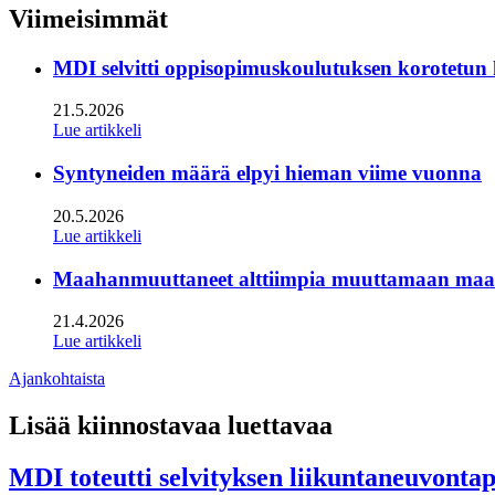
twitter
Viimeisimmät
MDI selvitti oppisopimuskoulutuksen korotetun
21.5.2026
Lue artikkeli
Syntyneiden määrä elpyi hieman viime vuonna
20.5.2026
Lue artikkeli
Maahanmuuttaneet alttiimpia muuttamaan maan s
21.4.2026
Lue artikkeli
Ajankohtaista
Lisää kiinnostavaa luettavaa
MDI toteutti selvityksen liikuntaneuvonta