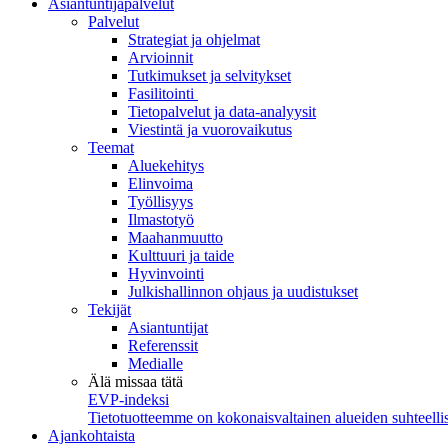
Asiantuntijapalvelut
Palvelut
Strategiat ja ohjelmat
Arvioinnit
Tutkimukset ja selvitykset
Fasilitointi
Tietopalvelut ja data-analyysit
Viestintä ja vuorovaikutus
Teemat
Aluekehitys
Elinvoima
Työllisyys
Ilmastotyö
Maahanmuutto
Kulttuuri ja taide
Hyvinvointi
Julkishallinnon ohjaus ja uudistukset
Tekijät
Asiantuntijat
Referenssit
Medialle
Älä missaa tätä
EVP-indeksi
Tietotuotteemme on kokonaisvaltainen alueiden suhteellis
Ajankohtaista