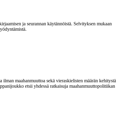
 kirjaamisen ja seurannan käytännöistä. Selvityksen mukaan
hyödyntämistä.
a ilman maahanmuuttoa sekä vieraskielisten määrän kehitystä
ppanijoukko etsii yhdessä ratkaisuja maahanmuuttopolitiikan