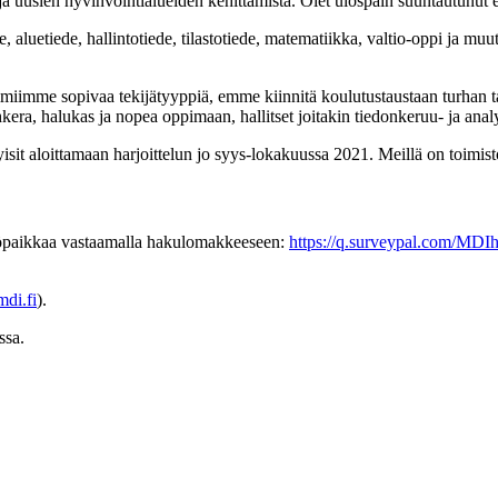
ja uusien hyvinvointialueiden kehittämistä. Olet ulospäin suuntautunut e
luetiede, hallintotiede, tilastotiede, matematiikka, valtio-oppi ja muut 
iimiimme sopivaa tekijätyyppiä, emme kiinnitä koulutustaustaan turhan
ahkera, halukas ja nopea oppimaan, hallitset joitakin tiedonkeruu- ja analy
sit aloittamaan harjoittelun jo syys-lokakuussa 2021. Meillä on toimist
öpaikkaa vastaamalla hakulomakkeeseen:
https://q.surveypal.com/MDI
di.fi
).
ssa.