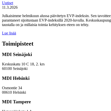
Uutiset
11.3.2026
Julkaisimme helmikuun alussa päivitetyn EVP-indeksin. Sen tavoitteen
parantaneet sijoitustaan EVP-indeksillä 2020-luvulla. Keskuskaupungei
taustalla on ja millaisia toimia kehityksen eteen on tehty.
Miten
Lue lisää
keskuskaupungit
ja
Toimipisteet
kehyskunnat
voivat
MDI Seinäjoki
parantaa
sijoitustaan
EVP-
Keskuskatu 10 C 18, 2. krs
indeksissä?
60100 Seinäjoki
MDI Helsinki
Osmontie 34
00610 Helsinki
MDI Tampere