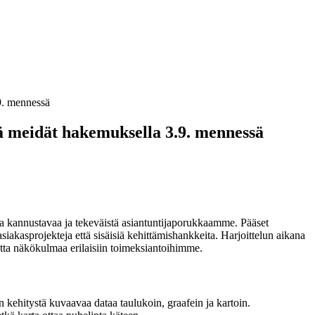
.9. mennessä
tä meidät hakemuksella 3.9. mennessä
ana kannustavaa ja tekeväistä asiantuntijaporukkaamme. Pääset
iakasprojekteja että sisäisiä kehittämishankkeita. Harjoittelun aikana
etta näkökulmaa erilaisiin toimeksiantoihimme.
en kehitystä kuvaavaa dataa taulukoin, graafein ja kartoin.