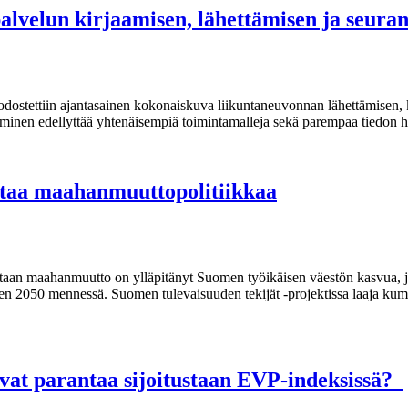
palvelun kirjaamisen, lähettämisen ja seur
odostettiin ajantasainen kokonaiskuva liikuntaneuvonnan lähettämisen,
ttäminen edellyttää yhtenäisempiä toimintamalleja sekä parempaa tiedon 
staa maahanmuuttopolitiikkaa
taan maahanmuutto on ylläpitänyt Suomen työikäisen väestön kasvua, j
een 2050 mennessä. Suomen tulevaisuuden tekijät -projektissa laaja kum
vat parantaa sijoitustaan EVP-indeksissä?