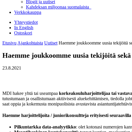
Blogit ja uutiset
Kahdeksan miljoonaa suomalaista
Verkkokauppa
Yhteystiedot
In English
Ostoskori
Etusivu
Ajankohtaista
Uutiset
Haemme joukkoomme uusia tekijöitä sekä
Haemme joukkoomme uusia tekijöitä sekä ha
23.8.2021
MDI hakee yhtä tai useampaa
korkeakouluharjoittelijaa tai vastav
tutustumaan ja osallistumaan aktiivisesti aluekehittämisen, tiedolla j
saat oppia ja kokemusta monipuolisista avustavista asiantuntijatehtäv
Haemme harjoittelijoita / juniorikonsultteja erityisesti seuraavilla p
Pilkuntarkka data-analyytikko
: olet kotonasi numerojen kans