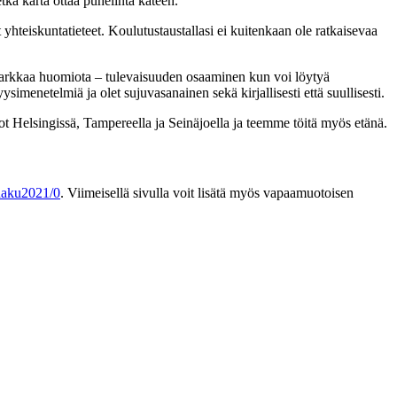
tkä karta ottaa puhelinta käteen.
yhteiskuntatieteet. Koulutustaustallasi ei kuitenkaan ole ratkaisevaa
 tarkkaa huomiota – tulevaisuuden osaaminen kun voi löytyä
ysimenetelmiä ja olet sujuvasanainen sekä kirjallisesti että suullisesti.
ot Helsingissä, Tampereella ja Seinäjoella ja teemme töitä myös etänä.
haku2021/0
. Viimeisellä sivulla voit lisätä myös vapaamuotoisen