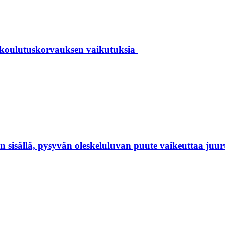
 koulutuskorvauksen vaikutuksia
isällä, pysyvän oleskeluluvan puute vaikeuttaa juur