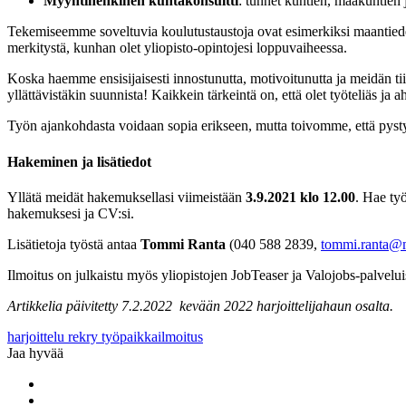
Myyntihenkinen kuntakonsultti
: tunnet kuntien, maakuntien 
Tekemiseemme soveltuvia koulutustaustoja ovat esimerkiksi maantiede, a
merkitystä, kunhan olet yliopisto-opintojesi loppuvaiheessa.
Koska haemme ensisijaisesti innostunutta, motivoitunutta ja meidän t
yllättävistäkin suunnista! Kaikkein tärkeintä on, että olet työteliäs ja 
Työn ajankohdasta voidaan sopia erikseen, mutta toivomme, että pystyi
Hakeminen ja lisätiedot
Yllätä meidät hakemuksellasi viimeistään
3.9.2021 klo 12.00
. Hae ty
hakemuksesi ja CV:si.
Lisätietoja työstä antaa
Tommi Ranta
(040 588 2839,
tommi.ranta@m
Ilmoitus on julkaistu myös yliopistojen JobTeaser ja Valojobs-palvelui
Artikkelia päivitetty 7.2.2022 kevään 2022 harjoittelijahaun osalta.
harjoittelu
rekry
työpaikkailmoitus
Jaa hyvää
Share
to:
Share