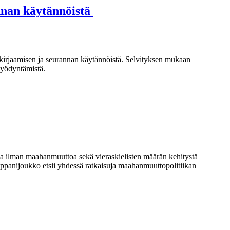
annan käytännöistä
 kirjaamisen ja seurannan käytännöistä. Selvityksen mukaan
hyödyntämistä.
a ilman maahanmuuttoa sekä vieraskielisten määrän kehitystä
ppanijoukko etsii yhdessä ratkaisuja maahanmuuttopolitiikan