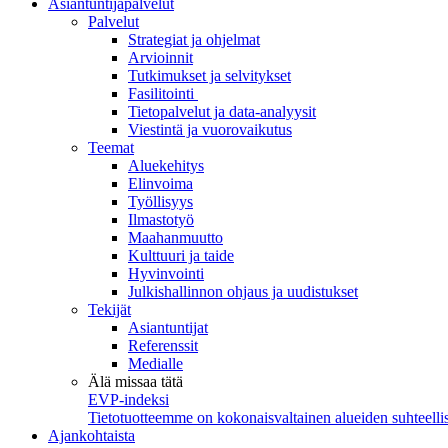
Asiantuntijapalvelut
Palvelut
Strategiat ja ohjelmat
Arvioinnit
Tutkimukset ja selvitykset
Fasilitointi
Tietopalvelut ja data-analyysit
Viestintä ja vuorovaikutus
Teemat
Aluekehitys
Elinvoima
Työllisyys
Ilmastotyö
Maahanmuutto
Kulttuuri ja taide
Hyvinvointi
Julkishallinnon ohjaus ja uudistukset
Tekijät
Asiantuntijat
Referenssit
Medialle
Älä missaa tätä
EVP-indeksi
Tietotuotteemme on kokonaisvaltainen alueiden suhteellis
Ajankohtaista