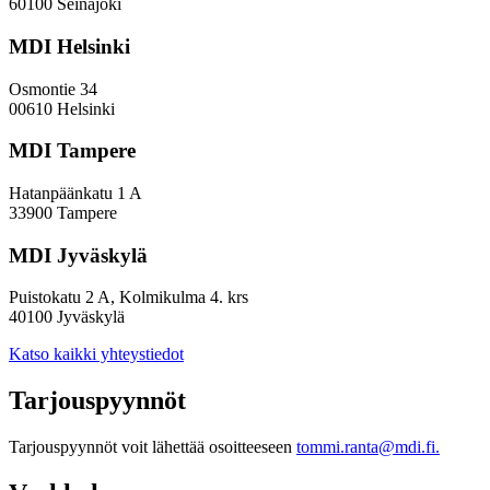
indeksissä?
60100 Seinäjoki
MDI Helsinki
Osmontie 34
00610 Helsinki
MDI Tampere
Hatanpäänkatu 1 A
33900 Tampere
MDI Jyväskylä
Puistokatu 2 A, Kolmikulma 4. krs
40100 Jyväskylä
Katso kaikki yhteystiedot
Tarjouspyynnöt
Tarjouspyynnöt voit lähettää osoitteeseen
tommi.ranta@mdi.fi.