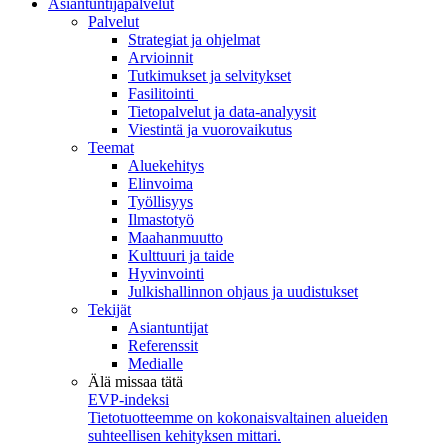
Asiantuntijapalvelut
Palvelut
Strategiat ja ohjelmat
Arvioinnit
Tutkimukset ja selvitykset
Fasilitointi
Tietopalvelut ja data-analyysit
Viestintä ja vuorovaikutus
Teemat
Aluekehitys
Elinvoima
Työllisyys
Ilmastotyö
Maahanmuutto
Kulttuuri ja taide
Hyvinvointi
Julkishallinnon ohjaus ja uudistukset
Tekijät
Asiantuntijat
Referenssit
Medialle
Älä missaa tätä
EVP-indeksi
Tietotuotteemme on kokonaisvaltainen alueiden
suhteellisen kehityksen mittari.