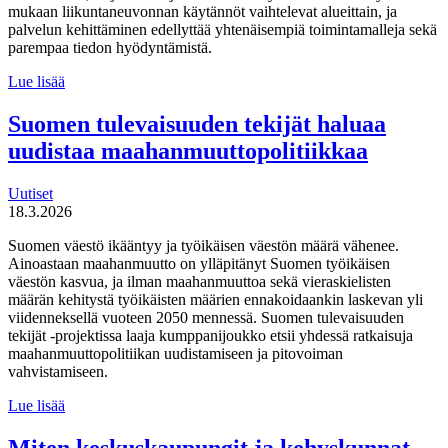
mukaan liikuntaneuvonnan käytännöt vaihtelevat alueittain, ja
palvelun kehittäminen edellyttää yhtenäisempiä toimintamalleja sekä
parempaa tiedon hyödyntämistä.
MDI
Lue lisää
toteutti selvityksen
liikuntaneuvontapalvelun
Suomen tulevaisuuden tekijät haluaa
kirjaamisen,
uudistaa maahanmuuttopolitiikkaa
lähettämisen
ja
seurannan
Uutiset
käytännöistä
18.3.2026
Suomen väestö ikääntyy ja työikäisen väestön määrä vähenee.
Ainoastaan maahanmuutto on ylläpitänyt Suomen työikäisen
väestön kasvua, ja ilman maahanmuuttoa sekä vieraskielisten
määrän kehitystä työikäisten määrien ennakoidaankin laskevan yli
viidenneksellä vuoteen 2050 mennessä. Suomen tulevaisuuden
tekijät -projektissa laaja kumppanijoukko etsii yhdessä ratkaisuja
maahanmuuttopolitiikan uudistamiseen ja pitovoiman
vahvistamiseen.
Suomen
Lue lisää
tulevaisuuden
tekijät haluaa
Miten keskuskaupungit ja kehyskunnat