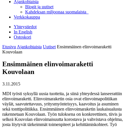
Ajankohtaista
Blogit ja uutiset
Kahdeksan miljoonaa suomalaista
Verkkokauppa
Yhteystiedot
In English
Ostoskori
Etusivu
Ajankohtaista
Uutiset
Ensimmäinen elinvoimaraketti
Kouvolaan
Ensimmäinen elinvoimaraketti
Kouvolaan
3.11.2015
MDI työsti syksyllä uusia tuotteita, ja siinä yhteydessä lanseerattiin
elinvoimaraketti. Elinvoimaraketin osia ovat elinvoimapolitiikan
väylät, saavutettavuus, yritysmyönteisyys, kaavoitus ja asuminen
sekä tonttipolitiikka. Ensimmäinen elinvoimaraketin laukaisualusta
rakennetaan Kouvolaan. Työn tuloksena on konkreettinen, tiivis ja
selkeä Kouvolan elinvoimaisuutta korostava ja vahvistava ohjelma,
josta löytyvät tärkeimmät toimenpiteet ja kehittämiskohteet. Työ