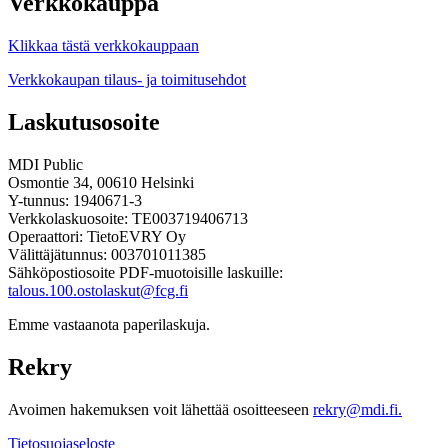
Verkkokauppa
Klikkaa tästä verkkokauppaan
Verkkokaupan tilaus- ja toimitusehdot
Laskutusosoite
MDI Public
Osmontie 34, 00610 Helsinki
Y-tunnus: 1940671-3
Verkkolaskuosoite: TE003719406713
Operaattori: TietoEVRY Oy
Välittäjätunnus: 003701011385
Sähköpostiosoite PDF-muotoisille laskuille:
talous.100.ostolaskut@fcg.fi
Emme vastaanota paperilaskuja.
Rekry
Avoimen hakemuksen voit lähettää osoitteeseen
rekry@mdi.fi.
Tietosuojaseloste