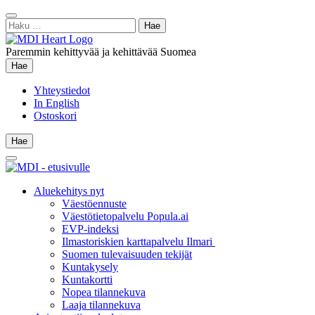
Siirry
Sulje
sisältöön
Haku:
hae
Paremmin kehittyvää ja kehittävää Suomea
Hae
Hae
Yhteystiedot
In English
Ostoskori
Hae
Hae
Main
Menu
Aluekehitys nyt
Väestöennuste
Väestötietopalvelu Popula.ai
EVP-indeksi
Ilmastoriskien karttapalvelu Ilmari
Suomen tulevaisuuden tekijät
Kuntakysely
Kuntakortti
Nopea tilannekuva
Laaja tilannekuva