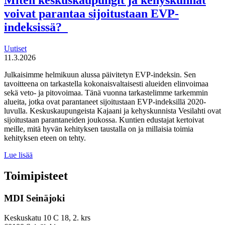
uudistaa
voivat parantaa sijoitustaan EVP-
maahanmuuttopolitiikkaa
indeksissä?
Uutiset
11.3.2026
Julkaisimme helmikuun alussa päivitetyn EVP-indeksin. Sen
tavoitteena on tarkastella kokonaisvaltaisesti alueiden elinvoimaa
sekä veto- ja pitovoimaa. Tänä vuonna tarkastelimme tarkemmin
alueita, jotka ovat parantaneet sijoitustaan EVP-indeksillä 2020-
luvulla. Keskuskaupungeista Kajaani ja kehyskunnista Vesilahti ovat
sijoitustaan parantaneiden joukossa. Kuntien edustajat kertoivat
meille, mitä hyvän kehityksen taustalla on ja millaisia toimia
kehityksen eteen on tehty.
Miten
Lue lisää
keskuskaupungit
ja
Toimipisteet
kehyskunnat
voivat
MDI Seinäjoki
parantaa
sijoitustaan
EVP-
Keskuskatu 10 C 18, 2. krs