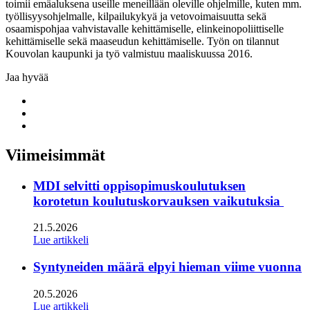
toimii emäaluksena useille meneillään oleville ohjelmille, kuten mm.
työllisyysohjelmalle, kilpailukykyä ja vetovoimaisuutta sekä
osaamispohjaa vahvistavalle kehittämiselle, elinkeinopoliittiselle
kehittämiselle sekä maaseudun kehittämiselle. Työn on tilannut
Kouvolan kaupunki ja työ valmistuu maaliskuussa 2016.
Jaa hyvää
Share
to:
Share
facebook
to:
Share
linkedin
to:
twitter
Viimeisimmät
MDI selvitti oppisopimuskoulutuksen
korotetun koulutuskorvauksen vaikutuksia
21.5.2026
Lue artikkeli
Syntyneiden määrä elpyi hieman viime vuonna
20.5.2026
Lue artikkeli