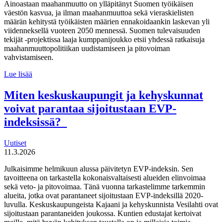
Ainoastaan maahanmuutto on ylläpitänyt Suomen työikäisen
väestön kasvua, ja ilman maahanmuuttoa sekä vieraskielisten
määrän kehitystä työikäisten määrien ennakoidaankin laskevan yli
viidenneksellä vuoteen 2050 mennessä. Suomen tulevaisuuden
tekijät -projektissa laaja kumppanijoukko etsii yhdessä ratkaisuja
maahanmuuttopolitiikan uudistamiseen ja pitovoiman
vahvistamiseen.
Suomen
Lue lisää
tulevaisuuden
tekijät haluaa
Miten keskuskaupungit ja kehyskunnat
uudistaa
voivat parantaa sijoitustaan EVP-
maahanmuuttopolitiikkaa
indeksissä?
Uutiset
11.3.2026
Julkaisimme helmikuun alussa päivitetyn EVP-indeksin. Sen
tavoitteena on tarkastella kokonaisvaltaisesti alueiden elinvoimaa
sekä veto- ja pitovoimaa. Tänä vuonna tarkastelimme tarkemmin
alueita, jotka ovat parantaneet sijoitustaan EVP-indeksillä 2020-
luvulla. Keskuskaupungeista Kajaani ja kehyskunnista Vesilahti ovat
sijoitustaan parantaneiden joukossa. Kuntien edustajat kertoivat