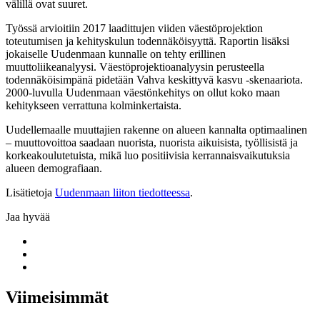
välillä ovat suuret.
Työssä arvioitiin 2017 laadittujen viiden väestöprojektion
toteutumisen ja kehityskulun todennäköisyyttä. Raportin lisäksi
jokaiselle Uudenmaan kunnalle on tehty erillinen
muuttoliikeanalyysi. Väestöprojektioanalyysin perusteella
todennäköisimpänä pidetään Vahva keskittyvä kasvu -skenaariota.
2000-luvulla Uudenmaan väestönkehitys on ollut koko maan
kehitykseen verrattuna kolminkertaista.
Uudellemaalle muuttajien rakenne on alueen kannalta optimaalinen
– muuttovoittoa saadaan nuorista, nuorista aikuisista, työllisistä ja
korkeakoulutetuista, mikä luo positiivisia kerrannaisvaikutuksia
alueen demografiaan.
Lisätietoja
Uudenmaan liiton tiedotteessa
.
Jaa hyvää
Share
to:
Share
facebook
to:
Share
linkedin
to:
twitter
Viimeisimmät