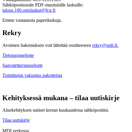
Sähköpostiosoite PDF-muotoisille laskuille:
talous.100.ostolaskut@fcg.fi
Emme vastaanota paperilaskuja.
Rekry
Avoimen hakemuksen voit lähettää osoitteeseen
rekry@mdi.fi.
Tietosuojaseloste
Saavutettavuusseloste
Toimittajan vakuutus pakotteista
Kehityksessä mukana – tilaa uutiskirje
Aluekehityksen uutiset kerran kuukaudessa sähköpostiisi.
Tilaa uutiskirje
MDI verkossa