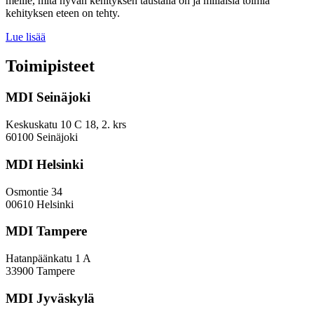
meille, mitä hyvän kehityksen taustalla on ja millaisia toimia
kehityksen eteen on tehty.
Miten
Lue lisää
keskuskaupungit
ja
Toimipisteet
kehyskunnat
voivat
MDI Seinäjoki
parantaa
sijoitustaan
EVP-
Keskuskatu 10 C 18, 2. krs
indeksissä?
60100 Seinäjoki
MDI Helsinki
Osmontie 34
00610 Helsinki
MDI Tampere
Hatanpäänkatu 1 A
33900 Tampere
MDI Jyväskylä