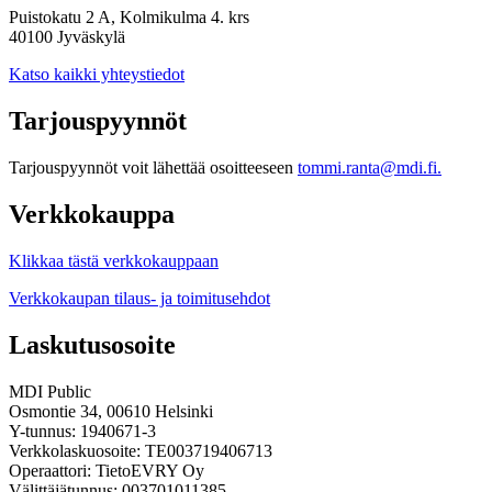
Puistokatu 2 A, Kolmikulma 4. krs
40100 Jyväskylä
Katso kaikki yhteystiedot
Tarjouspyynnöt
Tarjouspyynnöt voit lähettää osoitteeseen
tommi.ranta@mdi.fi.
Verkkokauppa
Klikkaa tästä verkkokauppaan
Verkkokaupan tilaus- ja toimitusehdot
Laskutusosoite
MDI Public
Osmontie 34, 00610 Helsinki
Y-tunnus: 1940671-3
Verkkolaskuosoite: TE003719406713
Operaattori: TietoEVRY Oy
Välittäjätunnus: 003701011385