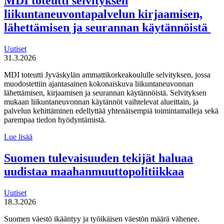
MDI toteutti selvityksen
liikuntaneuvontapalvelun kirjaamisen,
lähettämisen ja seurannan käytännöistä
Uutiset
31.3.2026
MDI toteutti Jyväskylän ammattikorkeakoululle selvityksen, jossa
muodostettiin ajantasainen kokonaiskuva liikuntaneuvonnan
lähettämisen, kirjaamisen ja seurannan käytännöistä. Selvityksen
mukaan liikuntaneuvonnan käytännöt vaihtelevat alueittain, ja
palvelun kehittäminen edellyttää yhtenäisempiä toimintamalleja sekä
parempaa tiedon hyödyntämistä.
MDI
Lue lisää
toteutti selvityksen
liikuntaneuvontapalvelun
Suomen tulevaisuuden tekijät haluaa
kirjaamisen,
uudistaa maahanmuuttopolitiikkaa
lähettämisen
ja
seurannan
Uutiset
käytännöistä
18.3.2026
Suomen väestö ikääntyy ja työikäisen väestön määrä vähenee.