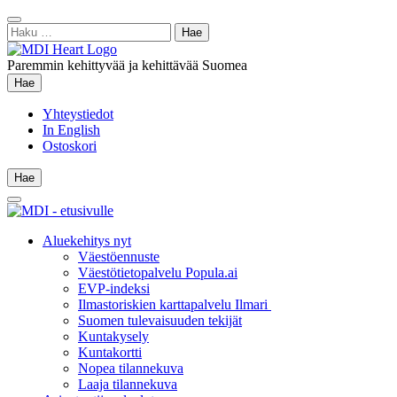
Siirry
Sulje
sisältöön
Haku:
hae
Paremmin kehittyvää ja kehittävää Suomea
Hae
Hae
Yhteystiedot
In English
Ostoskori
Hae
Hae
Main
Menu
Aluekehitys nyt
Väestöennuste
Väestötietopalvelu Popula.ai
EVP-indeksi
Ilmastoriskien karttapalvelu Ilmari
Suomen tulevaisuuden tekijät
Kuntakysely
Kuntakortti
Nopea tilannekuva
Laaja tilannekuva