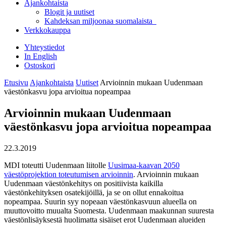
Ajankohtaista
Blogit ja uutiset
Kahdeksan miljoonaa suomalaista
Verkkokauppa
Yhteystiedot
In English
Ostoskori
Etusivu
Ajankohtaista
Uutiset
Arvioinnin mukaan Uudenmaan
väestönkasvu jopa arvioitua nopeampaa
Arvioinnin mukaan Uudenmaan
väestönkasvu jopa arvioitua nopeampaa
22.3.2019
MDI toteutti Uudenmaan liitolle
Uusimaa-kaavan 2050
väestöprojektion toteutumisen arvioinnin
. Arvioinnin mukaan
Uudenmaan väestönkehitys on positiivista kaikilla
väestönkehityksen osatekijöillä, ja se on ollut ennakoitua
nopeampaa. Suurin syy nopeaan väestönkasvuun alueella on
muuttovoitto muualta Suomesta. Uudenmaan maakunnan suuresta
väestönlisäyksestä huolimatta sisäiset erot Uudenmaan alueiden