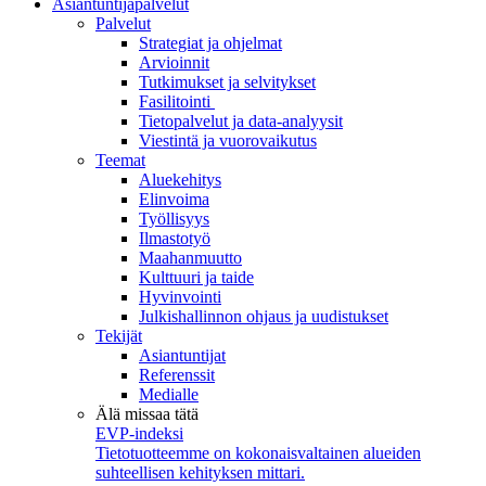
Asiantuntijapalvelut
Palvelut
Strategiat ja ohjelmat
Arvioinnit
Tutkimukset ja selvitykset
Fasilitointi
Tietopalvelut ja data-analyysit
Viestintä ja vuorovaikutus
Teemat
Aluekehitys
Elinvoima
Työllisyys
Ilmastotyö
Maahanmuutto
Kulttuuri ja taide
Hyvinvointi
Julkishallinnon ohjaus ja uudistukset
Tekijät
Asiantuntijat
Referenssit
Medialle
Älä missaa tätä
EVP-indeksi
Tietotuotteemme on kokonaisvaltainen alueiden
suhteellisen kehityksen mittari.