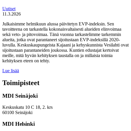
Uutiset
11.3.2026
Julkaisimme helmikuun alussa päivitetyn EVP-indeksin. Sen
tavoitteena on tarkastella kokonaisvaltaisesti alueiden elinvoimaa
sekä veto- ja pitovoimaa. Tänä vuonna tarkastelimme tarkemmin
alueita, jotka ovat parantaneet sijoitustaan EVP-indeksillä 2020-
luvulla. Keskuskaupungeista Kajaani ja kehyskunnista Vesilahti ovat
sijoitustaan parantaneiden joukossa. Kuntien edustajat kertoivat
meille, mitä hyvän kehityksen taustalla on ja millaisia toimia
kehityksen eteen on tehty.
Miten
Lue lisää
keskuskaupungit
ja
Toimipisteet
kehyskunnat
voivat
MDI Seinäjoki
parantaa
sijoitustaan
EVP-
Keskuskatu 10 C 18, 2. krs
indeksissä?
60100 Seinäjoki
MDI Helsinki