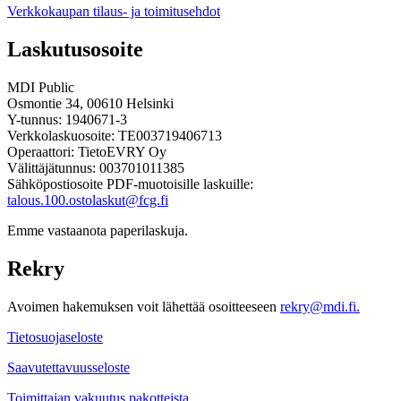
Verkkokaupan tilaus- ja toimitusehdot
Laskutusosoite
MDI Public
Osmontie 34, 00610 Helsinki
Y-tunnus: 1940671-3
Verkkolaskuosoite: TE003719406713
Operaattori: TietoEVRY Oy
Välittäjätunnus: 003701011385
Sähköpostiosoite PDF-muotoisille laskuille:
talous.100.ostolaskut@fcg.fi
Emme vastaanota paperilaskuja.
Rekry
Avoimen hakemuksen voit lähettää osoitteeseen
rekry@mdi.fi.
Tietosuojaseloste
Saavutettavuusseloste
Toimittajan vakuutus pakotteista