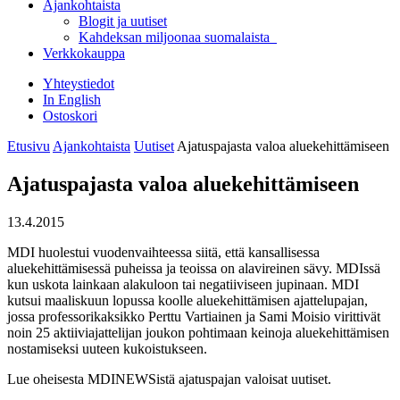
Ajankohtaista
Blogit ja uutiset
Kahdeksan miljoonaa suomalaista
Verkkokauppa
Yhteystiedot
In English
Ostoskori
Etusivu
Ajankohtaista
Uutiset
Ajatuspajasta valoa aluekehittämiseen
Ajatuspajasta valoa aluekehittämiseen
13.4.2015
MDI huolestui vuodenvaihteessa siitä, että kansallisessa
aluekehittämisessä puheissa ja teoissa on alavireinen sävy. MDIssä
kun uskota lainkaan alakuloon tai negatiiviseen jupinaan. MDI
kutsui maaliskuun lopussa koolle aluekehittämisen ajattelupajan,
jossa professorikaksikko Perttu Vartiainen ja Sami Moisio virittivät
noin 25 aktiiviajattelijan joukon pohtimaan keinoja aluekehittämisen
nostamiseksi uuteen kukoistukseen.
Lue oheisesta MDINEWSistä ajatuspajan valoisat uutiset.