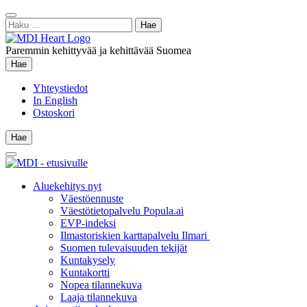
Siirry
Sulje
sisältöön
Haku:
hae
Paremmin kehittyvää ja kehittävää Suomea
Hae
Hae
Yhteystiedot
In English
Ostoskori
Hae
Hae
Main
Menu
Aluekehitys nyt
Väestöennuste
Väestötietopalvelu Popula.ai
EVP-indeksi
Ilmastoriskien karttapalvelu Ilmari
Suomen tulevaisuuden tekijät
Kuntakysely
Kuntakortti
Nopea tilannekuva
Laaja tilannekuva