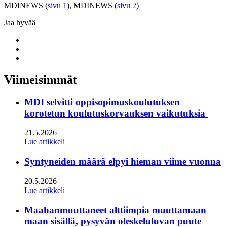
MDINEWS (
sivu 1
), MDINEWS (
sivu 2
)
Jaa hyvää
Share
to:
Share
facebook
to:
Share
linkedin
to:
twitter
Viimeisimmät
MDI selvitti oppisopimuskoulutuksen
korotetun koulutuskorvauksen vaikutuksia
21.5.2026
Lue artikkeli
Syntyneiden määrä elpyi hieman viime vuonna
20.5.2026
Lue artikkeli
Maahanmuuttaneet alttiimpia muuttamaan
maan sisällä, pysyvän oleskeluluvan puute