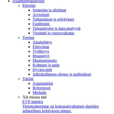
Asiantuntijapalvelut
Palvelut
Strategiat ja ohjelmat
Arvioinnit
Tutkimukset ja selvitykset
Fasilitointi
Tietopalvelut ja data-analyysit
Viestintä ja vuorovaikutus
Teemat
Aluekehitys
Elinvoima
Työllisyys
Ilmastotyö
Maahanmuutto
Kulttuuri ja taide
Hyvinvointi
Julkishallinnon ohjaus ja uudistukset
Tekijät
Asiantuntijat
Referenssit
Medialle
Älä missaa tätä
EVP-indeksi
Tietotuotteemme on kokonaisvaltainen alueiden
suhteellisen kehityksen mittari.