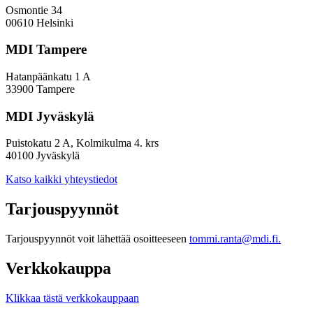
Osmontie 34
00610 Helsinki
MDI Tampere
Hatanpäänkatu 1 A
33900 Tampere
MDI Jyväskylä
Puistokatu 2 A, Kolmikulma 4. krs
40100 Jyväskylä
Katso kaikki yhteystiedot
Tarjouspyynnöt
Tarjouspyynnöt voit lähettää osoitteeseen
tommi.ranta@mdi.fi.
Verkkokauppa
Klikkaa tästä verkkokauppaan