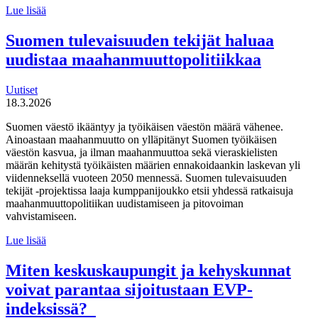
MDI
Lue lisää
toteutti selvityksen
liikuntaneuvontapalvelun
Suomen tulevaisuuden tekijät haluaa
kirjaamisen,
uudistaa maahanmuuttopolitiikkaa
lähettämisen
ja
seurannan
Uutiset
käytännöistä
18.3.2026
Suomen väestö ikääntyy ja työikäisen väestön määrä vähenee.
Ainoastaan maahanmuutto on ylläpitänyt Suomen työikäisen
väestön kasvua, ja ilman maahanmuuttoa sekä vieraskielisten
määrän kehitystä työikäisten määrien ennakoidaankin laskevan yli
viidenneksellä vuoteen 2050 mennessä. Suomen tulevaisuuden
tekijät -projektissa laaja kumppanijoukko etsii yhdessä ratkaisuja
maahanmuuttopolitiikan uudistamiseen ja pitovoiman
vahvistamiseen.
Suomen
Lue lisää
tulevaisuuden
tekijät haluaa
Miten keskuskaupungit ja kehyskunnat
uudistaa
voivat parantaa sijoitustaan EVP-
maahanmuuttopolitiikkaa
indeksissä?