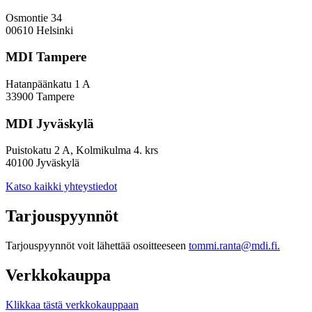
Osmontie 34
00610 Helsinki
MDI Tampere
Hatanpäänkatu 1 A
33900 Tampere
MDI Jyväskylä
Puistokatu 2 A, Kolmikulma 4. krs
40100 Jyväskylä
Katso kaikki yhteystiedot
Tarjouspyynnöt
Tarjouspyynnöt voit lähettää osoitteeseen
tommi.ranta@mdi.fi.
Verkkokauppa
Klikkaa tästä verkkokauppaan