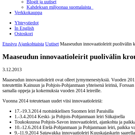
Blogit ja uutiset
Kahdeksan miljoonaa suomalaista
Verkkokauppa
Yhteystiedot
In English
Ostoskori
Etusivu
Ajankohtaista
Uutiset
Maaseudun innovaatioleirit puolivälin 
Maaseudun innovaatioleirit puolivälin kro
3.12.2013
Maaseudun innovaatioleirit ovat olleet jymymenestyksiä. Vuoden 2013 
toteutettiin Kainuun ja Pohjois-Pohjanmaan yhteisenä leirinä, Forssan
samalla oppeja ja kokemuksia vuoden 2014 leireille.
Vuonna 2014 toteutetaan uudet viisi innovaatioleiriä:
17.-19.3.2014 ruotsinkielisen Suomen leiri Paraisilla
1.-3.4.2014 Keski- ja Pohjois-Pohjanmaan leiri Siikajoella
Toukokuussa Pohjois-Savon innovaatioleiri, ajankohta ja pai
10.-12.6.2014 Etelä-Pohjanmaan ja Pohjanmaan leiri, paikka
9.-11.9.2014 Satawakka innovaatioleiri Kuuskajaskarin saarella