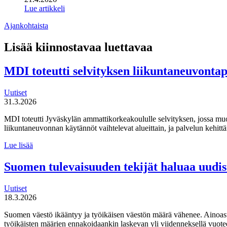
Lue artikkeli
Ajankohtaista
Lisää kiinnostavaa luettavaa
MDI toteutti selvityksen liikuntaneuvonta
Uutiset
31.3.2026
MDI toteutti Jyväskylän ammattikorkeakoululle selvityksen, jossa mu
liikuntaneuvonnan käytännöt vaihtelevat alueittain, ja palvelun kehi
MDI
Lue lisää
toteutti selvityksen
liikuntaneuvontapalvelun
Suomen tulevaisuuden tekijät haluaa uudi
kirjaamisen,
lähettämisen
Uutiset
ja
18.3.2026
seurannan
käytännöistä
Suomen väestö ikääntyy ja työikäisen väestön määrä vähenee. Ainoas
työikäisten määrien ennakoidaankin laskevan yli viidenneksellä vuot