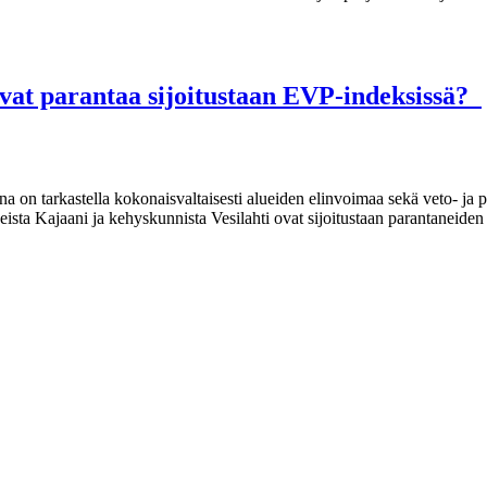
vat parantaa sijoitustaan EVP-indeksissä?
a on tarkastella kokonaisvaltaisesti alueiden elinvoimaa sekä veto- ja
sta Kajaani ja kehyskunnista Vesilahti ovat sijoitustaan parantaneiden