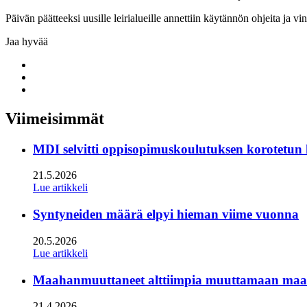
Päivän päätteeksi uusille leirialueille annettiin käytännön ohjeita ja vin
Jaa hyvää
Share
to:
Share
facebook
to:
Share
linkedin
to:
twitter
Viimeisimmät
MDI selvitti oppisopimuskoulutuksen korotetun
21.5.2026
Lue artikkeli
Syntyneiden määrä elpyi hieman viime vuonna
20.5.2026
Lue artikkeli
Maahanmuuttaneet alttiimpia muuttamaan maan s
21.4.2026