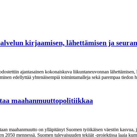
palvelun kirjaamisen, lähettämisen ja seur
odostettiin ajantasainen kokonaiskuva liikuntaneuvonnan lähettämisen,
ttäminen edellyttää yhtenäisempiä toimintamalleja sekä parempaa tiedon 
staa maahanmuuttopolitiikkaa
taan maahanmuutto on ylläpitänyt Suomen työikäisen väestön kasvua, j
een 2050 mennessä. Suomen tulevaisuuden tekijät -projektissa laaja kum