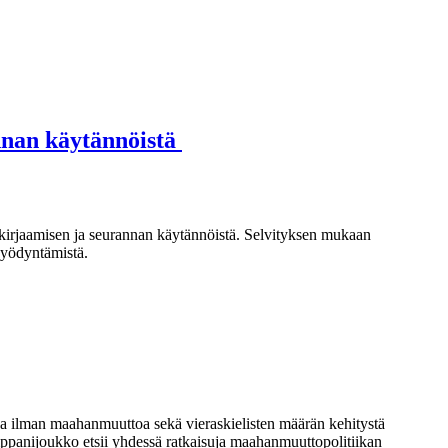
annan käytännöistä
 kirjaamisen ja seurannan käytännöistä. Selvityksen mukaan
hyödyntämistä.
a ilman maahanmuuttoa sekä vieraskielisten määrän kehitystä
ppanijoukko etsii yhdessä ratkaisuja maahanmuuttopolitiikan