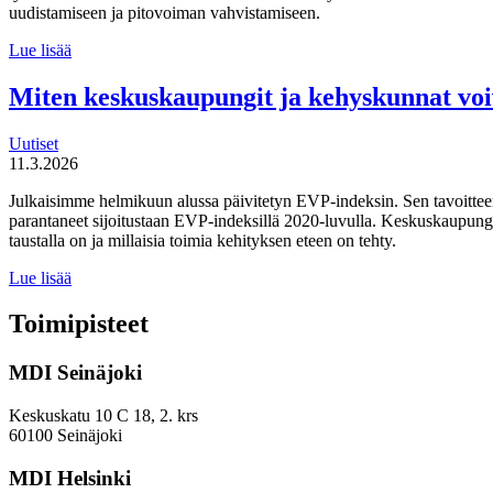
uudistamiseen ja pitovoiman vahvistamiseen.
Suomen
Lue lisää
tulevaisuuden
tekijät haluaa
Miten keskuskaupungit ja kehyskunnat voi
uudistaa
maahanmuuttopolitiikkaa
Uutiset
11.3.2026
Julkaisimme helmikuun alussa päivitetyn EVP-indeksin. Sen tavoitteen
parantaneet sijoitustaan EVP-indeksillä 2020-luvulla. Keskuskaupungei
taustalla on ja millaisia toimia kehityksen eteen on tehty.
Miten
Lue lisää
keskuskaupungit
ja
Toimipisteet
kehyskunnat
voivat
MDI Seinäjoki
parantaa
sijoitustaan
EVP-
Keskuskatu 10 C 18, 2. krs
indeksissä?
60100 Seinäjoki
MDI Helsinki