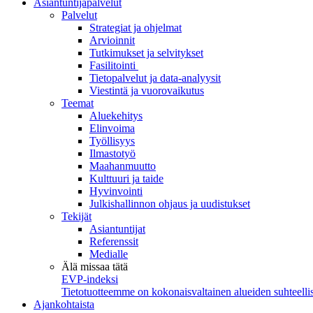
Asiantuntijapalvelut
Palvelut
Strategiat ja ohjelmat
Arvioinnit
Tutkimukset ja selvitykset
Fasilitointi
Tietopalvelut ja data-analyysit
Viestintä ja vuorovaikutus
Teemat
Aluekehitys
Elinvoima
Työllisyys
Ilmastotyö
Maahanmuutto
Kulttuuri ja taide
Hyvinvointi
Julkishallinnon ohjaus ja uudistukset
Tekijät
Asiantuntijat
Referenssit
Medialle
Älä missaa tätä
EVP-indeksi
Tietotuotteemme on kokonaisvaltainen alueiden suhteellis
Ajankohtaista