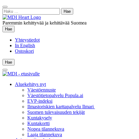
Siirry
Sulje
sisältöön
Haku:
hae
Paremmin kehittyvää ja kehittävää Suomea
Hae
Hae
Yhteystiedot
In English
Ostoskori
Hae
Hae
Main
Menu
Aluekehitys nyt
Väestöennuste
Väestötietopalvelu Popula.ai
EVP-indeksi
Ilmastoriskien karttapalvelu Ilmari
Suomen tulevaisuuden tekijät
Kuntakysely
Kuntakortti
Nopea tilannekuva
Laaja tilannekuva