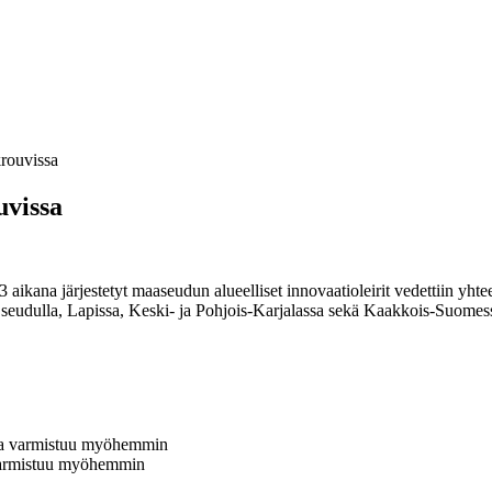
krouvissa
uvissa
aikana järjestetyt maaseudun alueelliset innovaatioleirit vedettiin y
 seudulla, Lapissa, Keski- ja Pohjois-Karjalassa sekä Kaakkois-Suomessa.
kka varmistuu myöhemmin
 varmistuu myöhemmin