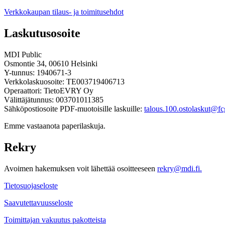
Verkkokaupan tilaus- ja toimitusehdot
Laskutusosoite
MDI Public
Osmontie 34, 00610 Helsinki
Y-tunnus: 1940671-3
Verkkolaskuosoite: TE003719406713
Operaattori: TietoEVRY Oy
Välittäjätunnus: 003701011385
Sähköpostiosoite PDF-muotoisille laskuille:
talous.100.ostolaskut@fcg
Emme vastaanota paperilaskuja.
Rekry
Avoimen hakemuksen voit lähettää osoitteeseen
rekry@mdi.fi.
Tietosuojaseloste
Saavutettavuusseloste
Toimittajan vakuutus pakotteista