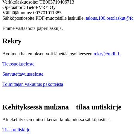
Verkkolaskuosoite: TE003719406713
Operaattori: TietoEVRY Oy
Välittäjätunnus: 003701011385
Sähköpostiosoite PDF-muotoisille laskuille:
talous.100.ostolaskut@fcg
Emme vastaanota paperilaskuja.
Rekry
Avoimen hakemuksen voit lähettää osoitteeseen
rekry@mdi.fi.
Tietosuojaseloste
Saavutettavuusseloste
Toimittajan vakuutus pakotteista
Kehityksessä mukana – tilaa uutiskirje
Aluekehityksen uutiset kerran kuukaudessa sähköpostiisi.
Tilaa uutiskirje