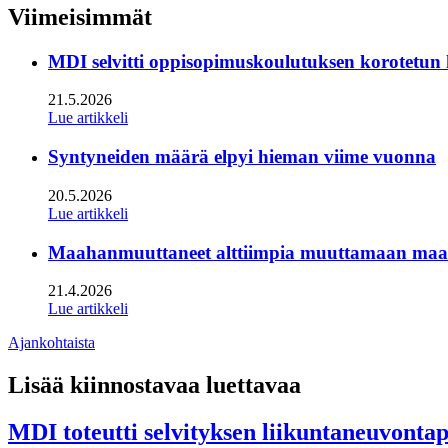
twitter
Viimeisimmät
MDI selvitti oppisopimuskoulutuksen korotetun
21.5.2026
Lue artikkeli
Syntyneiden määrä elpyi hieman viime vuonna
20.5.2026
Lue artikkeli
Maahanmuuttaneet alttiimpia muuttamaan maan s
21.4.2026
Lue artikkeli
Ajankohtaista
Lisää kiinnostavaa luettavaa
MDI toteutti selvityksen liikuntaneuvonta