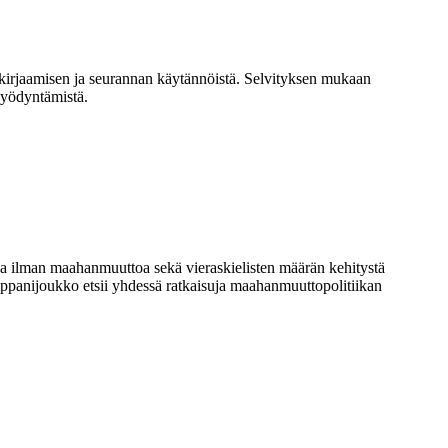
 kirjaamisen ja seurannan käytännöistä. Selvityksen mukaan
hyödyntämistä.
a ilman maahanmuuttoa sekä vieraskielisten määrän kehitystä
ppanijoukko etsii yhdessä ratkaisuja maahanmuuttopolitiikan