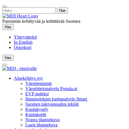
Siirry
Sulje
sisältöön
Haku:
hae
Paremmin kehittyvää ja kehittävää Suomea
Hae
Hae
Yhteystiedot
In English
Ostoskori
Hae
Hae
Main
Menu
Aluekehitys nyt
Väestöennuste
Väestötietopalvelu Popula.ai
EVP-indeksi
Ilmastoriskien karttapalvelu Ilmari
Suomen tulevaisuuden tekijät
Kuntakysely
Kuntakortti
Nopea tilannekuva
Laaja tilannekuva