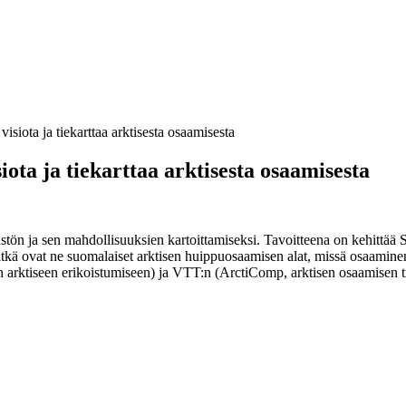
iota ja tiekarttaa arktisesta osaamisesta
ta ja tiekarttaa arktisesta osaamisesta
n ja sen mahdollisuuksien kartoittamiseksi. Tavoitteena on kehittää Suo
tkä ovat ne suomalaiset arktisen huippuosaamisen alat, missä osaaminen
arktiseen erikoistumiseen) ja VTT:n (ArctiComp, arktisen osaamisen ti