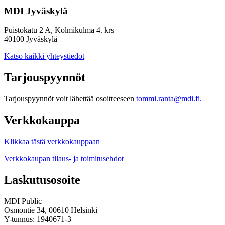
MDI Jyväskylä
Puistokatu 2 A, Kolmikulma 4. krs
40100 Jyväskylä
Katso kaikki yhteystiedot
Tarjouspyynnöt
Tarjouspyynnöt voit lähettää osoitteeseen
tommi.ranta@mdi.fi.
Verkkokauppa
Klikkaa tästä verkkokauppaan
Verkkokaupan tilaus- ja toimitusehdot
Laskutusosoite
MDI Public
Osmontie 34, 00610 Helsinki
Y-tunnus: 1940671-3