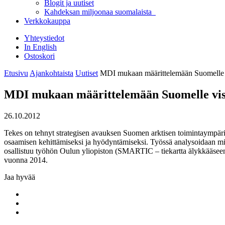
Blogit ja uutiset
Kahdeksan miljoonaa suomalaista
Verkkokauppa
Yhteystiedot
In English
Ostoskori
Etusivu
Ajankohtaista
Uutiset
MDI mukaan määrittelemään Suomelle vis
MDI mukaan määrittelemään Suomelle visio
26.10.2012
Tekes on tehnyt strategisen avauksen Suomen arktisen toimintaympäristö
osaamisen kehittämiseksi ja hyödyntämiseksi. Työssä analysoidaan mi
osallistuu työhön Oulun yliopiston (SMARTIC – tiekartta älykkääseen 
vuonna 2014.
Jaa hyvää
Share
to:
Share
facebook
to:
Share
linkedin
to: