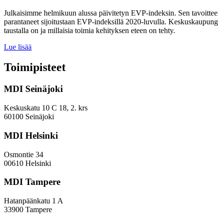
Julkaisimme helmikuun alussa päivitetyn EVP-indeksin. Sen tavoitteen
parantaneet sijoitustaan EVP-indeksillä 2020-luvulla. Keskuskaupungei
taustalla on ja millaisia toimia kehityksen eteen on tehty.
Miten
Lue lisää
keskuskaupungit
ja
Toimipisteet
kehyskunnat
voivat
MDI Seinäjoki
parantaa
sijoitustaan
EVP-
Keskuskatu 10 C 18, 2. krs
indeksissä?
60100 Seinäjoki
MDI Helsinki
Osmontie 34
00610 Helsinki
MDI Tampere
Hatanpäänkatu 1 A
33900 Tampere