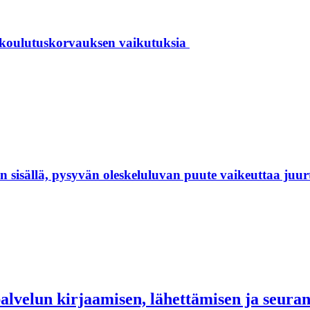
 koulutuskorvauksen vaikutuksia
isällä, pysyvän oleskeluluvan puute vaikeuttaa juur
palvelun kirjaamisen, lähettämisen ja seur