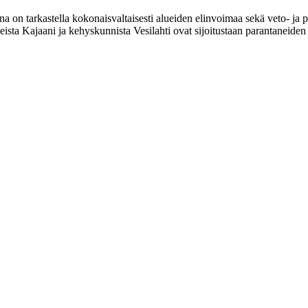
a on tarkastella kokonaisvaltaisesti alueiden elinvoimaa sekä veto- ja
sta Kajaani ja kehyskunnista Vesilahti ovat sijoitustaan parantaneiden