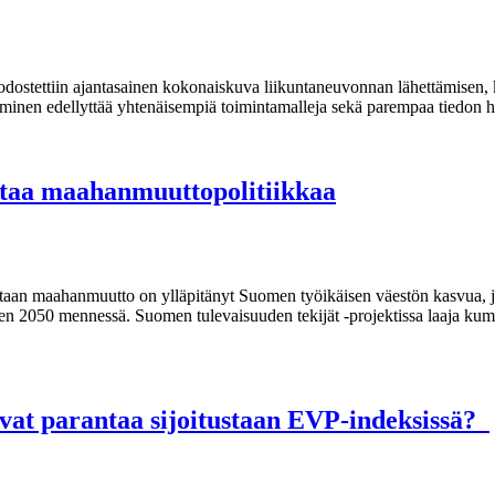
odostettiin ajantasainen kokonaiskuva liikuntaneuvonnan lähettämisen,
ttäminen edellyttää yhtenäisempiä toimintamalleja sekä parempaa tiedon 
staa maahanmuuttopolitiikkaa
taan maahanmuutto on ylläpitänyt Suomen työikäisen väestön kasvua, j
een 2050 mennessä. Suomen tulevaisuuden tekijät -projektissa laaja kum
vat parantaa sijoitustaan EVP-indeksissä?