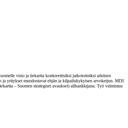
melle visio ja tiekartta konkreettisiksi jatkotoimiksi arktisen
 ja yritykset muodostavat ehjän ja kilpailukykyisen arvoketjun. MDI
ekartta – Suomen strategiset avaukset) alihankkijana. Työ valmistuu