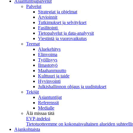
Asiantuntijapalvelut
Palvelut
Strategiat ja ohjelmat
Arvioinnit
Tutkimukset ja selvitykset
Fasilitointi
Tietopalvelut ja data-analyysit
Viestintä ja vuorovaikutus
Teemat
Aluekehitys
Elinvoima
Työllisyys
Ilmastotyö
Maahanmuutto
Kulttuuri ja taide
Hyvinvointi
Julkishallinnon ohjaus ja uudistukset
Tekijät
Asiantuntijat
Referenssit
Medialle
Älä missaa tätä
EVP-indeksi
Tietotuotteemme on kokonaisvaltainen alueiden suhteellis
Ajankohtaista