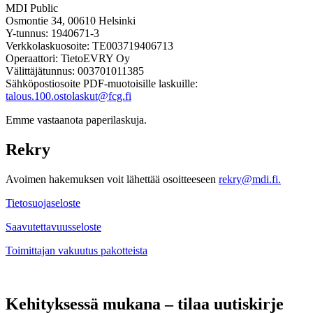
MDI Public
Osmontie 34, 00610 Helsinki
Y-tunnus: 1940671-3
Verkkolaskuosoite: TE003719406713
Operaattori: TietoEVRY Oy
Välittäjätunnus: 003701011385
Sähköpostiosoite PDF-muotoisille laskuille:
talous.100.ostolaskut@fcg.fi
Emme vastaanota paperilaskuja.
Rekry
Avoimen hakemuksen voit lähettää osoitteeseen
rekry@mdi.fi.
Tietosuojaseloste
Saavutettavuusseloste
Toimittajan vakuutus pakotteista
Kehityksessä mukana – tilaa uutiskirje