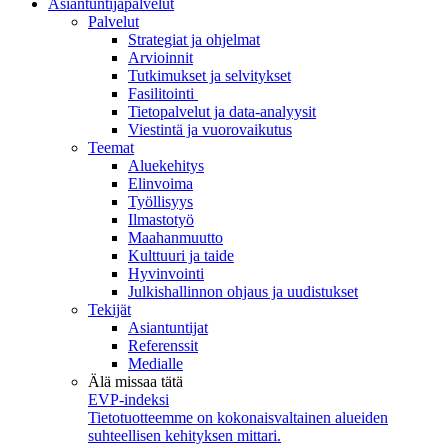
Asiantuntijapalvelut
Palvelut
Strategiat ja ohjelmat
Arvioinnit
Tutkimukset ja selvitykset
Fasilitointi
Tietopalvelut ja data-analyysit
Viestintä ja vuorovaikutus
Teemat
Aluekehitys
Elinvoima
Työllisyys
Ilmastotyö
Maahanmuutto
Kulttuuri ja taide
Hyvinvointi
Julkishallinnon ohjaus ja uudistukset
Tekijät
Asiantuntijat
Referenssit
Medialle
Älä missaa tätä
EVP-indeksi
Tietotuotteemme on kokonaisvaltainen alueiden
suhteellisen kehityksen mittari.