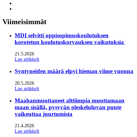
to:
Share
facebook
to:
Share
linkedin
to:
twitter
Viimeisimmät
MDI selvitti oppisopimuskoulutuksen
korotetun koulutuskorvauksen vaikutuksia
21.5.2026
Lue artikkeli
Syntyneiden määrä elpyi hieman viime vuonna
20.5.2026
Lue artikkeli
Maahanmuuttaneet alttiimpia muuttamaan
maan sisällä, pysyvän oleskeluluvan puute
vaikeuttaa juurtumista
21.4.2026
Lue artikkeli