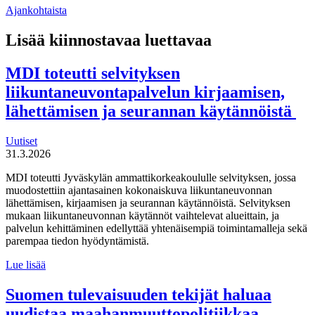
Ajankohtaista
Lisää kiinnostavaa luettavaa
MDI toteutti selvityksen
liikuntaneuvontapalvelun kirjaamisen,
lähettämisen ja seurannan käytännöistä
Uutiset
31.3.2026
MDI toteutti Jyväskylän ammattikorkeakoululle selvityksen, jossa
muodostettiin ajantasainen kokonaiskuva liikuntaneuvonnan
lähettämisen, kirjaamisen ja seurannan käytännöistä. Selvityksen
mukaan liikuntaneuvonnan käytännöt vaihtelevat alueittain, ja
palvelun kehittäminen edellyttää yhtenäisempiä toimintamalleja sekä
parempaa tiedon hyödyntämistä.
MDI
Lue lisää
toteutti selvityksen
liikuntaneuvontapalvelun
Suomen tulevaisuuden tekijät haluaa
kirjaamisen,
uudistaa maahanmuuttopolitiikkaa
lähettämisen