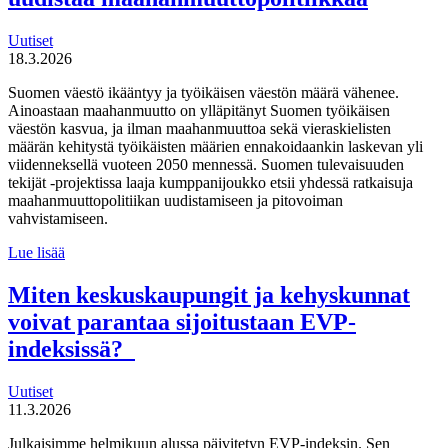
ja
seurannan
Uutiset
käytännöistä
18.3.2026
Suomen väestö ikääntyy ja työikäisen väestön määrä vähenee.
Ainoastaan maahanmuutto on ylläpitänyt Suomen työikäisen
väestön kasvua, ja ilman maahanmuuttoa sekä vieraskielisten
määrän kehitystä työikäisten määrien ennakoidaankin laskevan yli
viidenneksellä vuoteen 2050 mennessä. Suomen tulevaisuuden
tekijät -projektissa laaja kumppanijoukko etsii yhdessä ratkaisuja
maahanmuuttopolitiikan uudistamiseen ja pitovoiman
vahvistamiseen.
Suomen
Lue lisää
tulevaisuuden
tekijät haluaa
Miten keskuskaupungit ja kehyskunnat
uudistaa
voivat parantaa sijoitustaan EVP-
maahanmuuttopolitiikkaa
indeksissä?
Uutiset
11.3.2026
Julkaisimme helmikuun alussa päivitetyn EVP-indeksin. Sen