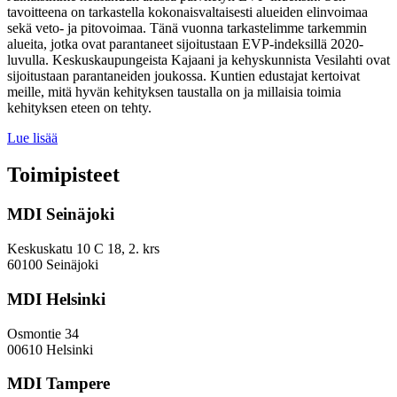
tavoitteena on tarkastella kokonaisvaltaisesti alueiden elinvoimaa
sekä veto- ja pitovoimaa. Tänä vuonna tarkastelimme tarkemmin
alueita, jotka ovat parantaneet sijoitustaan EVP-indeksillä 2020-
luvulla. Keskuskaupungeista Kajaani ja kehyskunnista Vesilahti ovat
sijoitustaan parantaneiden joukossa. Kuntien edustajat kertoivat
meille, mitä hyvän kehityksen taustalla on ja millaisia toimia
kehityksen eteen on tehty.
Miten
Lue lisää
keskuskaupungit
ja
Toimipisteet
kehyskunnat
voivat
MDI Seinäjoki
parantaa
sijoitustaan
EVP-
Keskuskatu 10 C 18, 2. krs
indeksissä?
60100 Seinäjoki
MDI Helsinki
Osmontie 34
00610 Helsinki
MDI Tampere