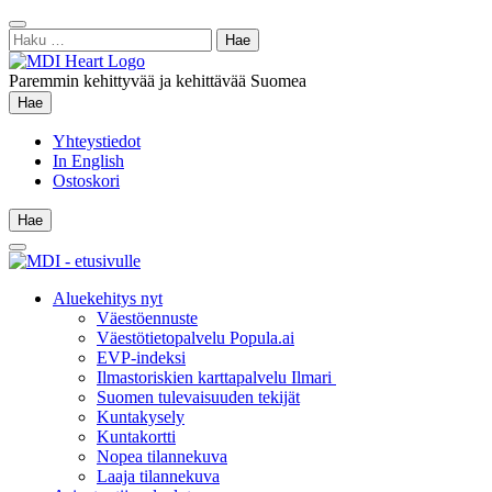
Siirry
Sulje
sisältöön
Haku:
hae
Paremmin kehittyvää ja kehittävää Suomea
Hae
Hae
Yhteystiedot
In English
Ostoskori
Hae
Hae
Main
Menu
Aluekehitys nyt
Väestöennuste
Väestötietopalvelu Popula.ai
EVP-indeksi
Ilmastoriskien karttapalvelu Ilmari
Suomen tulevaisuuden tekijät
Kuntakysely
Kuntakortti
Nopea tilannekuva
Laaja tilannekuva