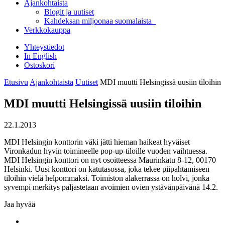
Ajankohtaista
Blogit ja uutiset
Kahdeksan miljoonaa suomalaista
Verkkokauppa
Yhteystiedot
In English
Ostoskori
Etusivu
Ajankohtaista
Uutiset
MDI muutti Helsingissä uusiin tiloihin
MDI muutti Helsingissä uusiin tiloihin
22.1.2013
MDI Helsingin konttorin väki jätti hieman haikeat hyväiset
Vironkadun hyvin toimineelle pop-up-tiloille vuoden vaihtuessa.
MDI Helsingin konttori on nyt osoitteessa Maurinkatu 8-12, 00170
Helsinki. Uusi konttori on katutasossa, joka tekee piipahtamiseen
tiloihin vielä helpommaksi. Toimiston alakerrassa on holvi, jonka
syvempi merkitys paljastetaan avoimien ovien ystävänpäivänä 14.2.
Jaa hyvää
Share