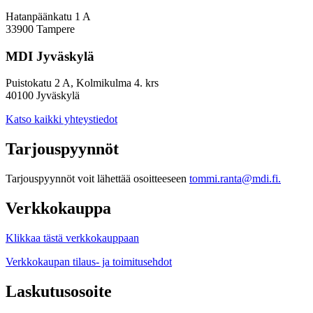
Hatanpäänkatu 1 A
33900 Tampere
MDI Jyväskylä
Puistokatu 2 A, Kolmikulma 4. krs
40100 Jyväskylä
Katso kaikki yhteystiedot
Tarjouspyynnöt
Tarjouspyynnöt voit lähettää osoitteeseen
tommi.ranta@mdi.fi.
Verkkokauppa
Klikkaa tästä verkkokauppaan
Verkkokaupan tilaus- ja toimitusehdot
Laskutusosoite