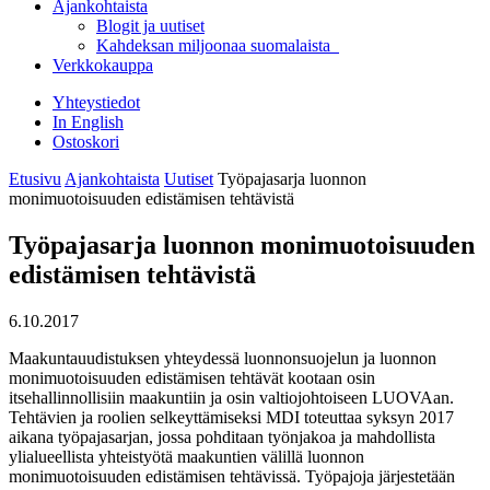
Ajankohtaista
Blogit ja uutiset
Kahdeksan miljoonaa suomalaista
Verkkokauppa
Yhteystiedot
In English
Ostoskori
Etusivu
Ajankohtaista
Uutiset
Työpajasarja luonnon
monimuotoisuuden edistämisen tehtävistä
Työpajasarja luonnon monimuotoisuuden
edistämisen tehtävistä
6.10.2017
Maakuntauudistuksen yhteydessä luonnonsuojelun ja luonnon
monimuotoisuuden edistämisen tehtävät kootaan osin
itsehallinnollisiin maakuntiin ja osin valtiojohtoiseen LUOVAan.
Tehtävien ja roolien selkeyttämiseksi MDI toteuttaa syksyn 2017
aikana työpajasarjan, jossa pohditaan työnjakoa ja mahdollista
ylialueellista yhteistyötä maakuntien välillä luonnon
monimuotoisuuden edistämisen tehtävissä. Työpajoja järjestetään