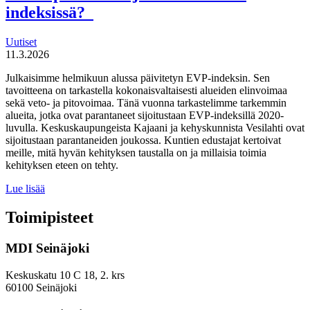
indeksissä?
Uutiset
11.3.2026
Julkaisimme helmikuun alussa päivitetyn EVP-indeksin. Sen
tavoitteena on tarkastella kokonaisvaltaisesti alueiden elinvoimaa
sekä veto- ja pitovoimaa. Tänä vuonna tarkastelimme tarkemmin
alueita, jotka ovat parantaneet sijoitustaan EVP-indeksillä 2020-
luvulla. Keskuskaupungeista Kajaani ja kehyskunnista Vesilahti ovat
sijoitustaan parantaneiden joukossa. Kuntien edustajat kertoivat
meille, mitä hyvän kehityksen taustalla on ja millaisia toimia
kehityksen eteen on tehty.
Miten
Lue lisää
keskuskaupungit
ja
Toimipisteet
kehyskunnat
voivat
MDI Seinäjoki
parantaa
sijoitustaan
EVP-
Keskuskatu 10 C 18, 2. krs
indeksissä?
60100 Seinäjoki