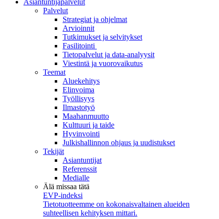
Asiantuntijapalvelut
Palvelut
Strategiat ja ohjelmat
Arvioinnit
Tutkimukset ja selvitykset
Fasilitointi
Tietopalvelut ja data-analyysit
Viestintä ja vuorovaikutus
Teemat
Aluekehitys
Elinvoima
Työllisyys
Ilmastotyö
Maahanmuutto
Kulttuuri ja taide
Hyvinvointi
Julkishallinnon ohjaus ja uudistukset
Tekijät
Asiantuntijat
Referenssit
Medialle
Älä missaa tätä
EVP-indeksi
Tietotuotteemme on kokonaisvaltainen alueiden
suhteellisen kehityksen mittari.