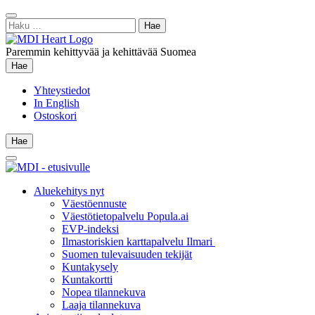
Siirry
Sulje
sisältöön
Haku:
hae
Paremmin kehittyvää ja kehittävää Suomea
Hae
Hae
Yhteystiedot
In English
Ostoskori
Hae
Hae
Main
Menu
Aluekehitys nyt
Väestöennuste
Väestötietopalvelu Popula.ai
EVP-indeksi
Ilmastoriskien karttapalvelu Ilmari
Suomen tulevaisuuden tekijät
Kuntakysely
Kuntakortti
Nopea tilannekuva
Laaja tilannekuva