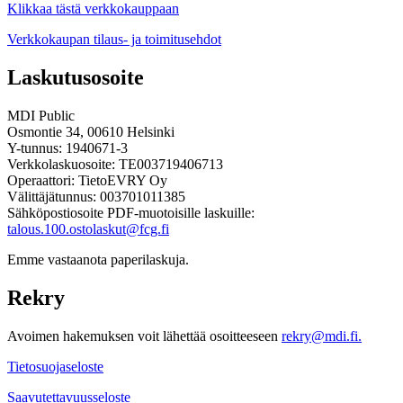
Klikkaa tästä verkkokauppaan
Verkkokaupan tilaus- ja toimitusehdot
Laskutusosoite
MDI Public
Osmontie 34, 00610 Helsinki
Y-tunnus: 1940671-3
Verkkolaskuosoite: TE003719406713
Operaattori: TietoEVRY Oy
Välittäjätunnus: 003701011385
Sähköpostiosoite PDF-muotoisille laskuille:
talous.100.ostolaskut@fcg.fi
Emme vastaanota paperilaskuja.
Rekry
Avoimen hakemuksen voit lähettää osoitteeseen
rekry@mdi.fi.
Tietosuojaseloste
Saavutettavuusseloste