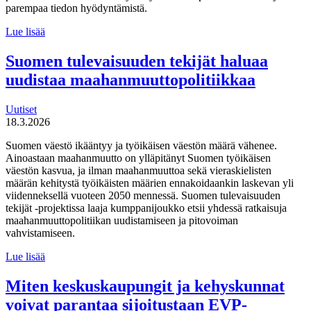
parempaa tiedon hyödyntämistä.
MDI
Lue lisää
toteutti selvityksen
liikuntaneuvontapalvelun
Suomen tulevaisuuden tekijät haluaa
kirjaamisen,
uudistaa maahanmuuttopolitiikkaa
lähettämisen
ja
seurannan
Uutiset
käytännöistä
18.3.2026
Suomen väestö ikääntyy ja työikäisen väestön määrä vähenee.
Ainoastaan maahanmuutto on ylläpitänyt Suomen työikäisen
väestön kasvua, ja ilman maahanmuuttoa sekä vieraskielisten
määrän kehitystä työikäisten määrien ennakoidaankin laskevan yli
viidenneksellä vuoteen 2050 mennessä. Suomen tulevaisuuden
tekijät -projektissa laaja kumppanijoukko etsii yhdessä ratkaisuja
maahanmuuttopolitiikan uudistamiseen ja pitovoiman
vahvistamiseen.
Suomen
Lue lisää
tulevaisuuden
tekijät haluaa
Miten keskuskaupungit ja kehyskunnat
uudistaa
voivat parantaa sijoitustaan EVP-
maahanmuuttopolitiikkaa