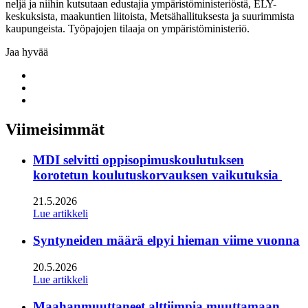
neljä ja niihin kutsutaan edustajia ympäristöministeriöstä, ELY-
keskuksista, maakuntien liitoista, Metsähallituksesta ja suurimmista
kaupungeista. Työpajojen tilaaja on ympäristöministeriö.
Jaa hyvää
Share
to:
Share
facebook
to:
Share
linkedin
to:
twitter
Viimeisimmät
MDI selvitti oppisopimuskoulutuksen
korotetun koulutuskorvauksen vaikutuksia
21.5.2026
Lue artikkeli
Syntyneiden määrä elpyi hieman viime vuonna
20.5.2026
Lue artikkeli
Maahanmuuttaneet alttiimpia muuttamaan