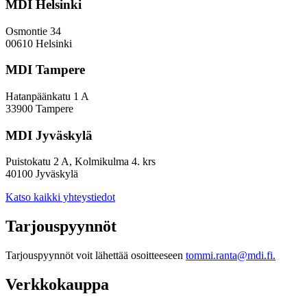
MDI Helsinki
Osmontie 34
00610 Helsinki
MDI Tampere
Hatanpäänkatu 1 A
33900 Tampere
MDI Jyväskylä
Puistokatu 2 A, Kolmikulma 4. krs
40100 Jyväskylä
Katso kaikki yhteystiedot
Tarjouspyynnöt
Tarjouspyynnöt voit lähettää osoitteeseen
tommi.ranta@mdi.fi.
Verkkokauppa