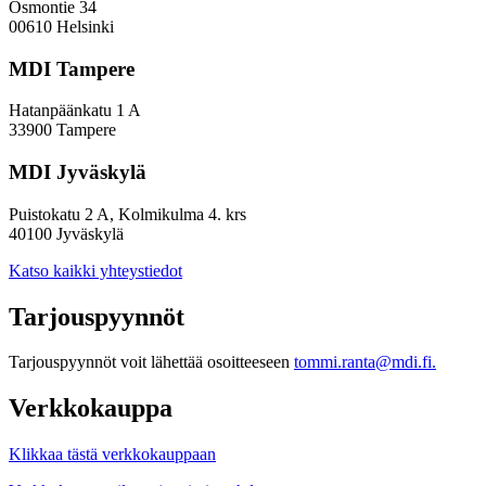
Osmontie 34
00610 Helsinki
MDI Tampere
Hatanpäänkatu 1 A
33900 Tampere
MDI Jyväskylä
Puistokatu 2 A, Kolmikulma 4. krs
40100 Jyväskylä
Katso kaikki yhteystiedot
Tarjouspyynnöt
Tarjouspyynnöt voit lähettää osoitteeseen
tommi.ranta@mdi.fi.
Verkkokauppa
Klikkaa tästä verkkokauppaan