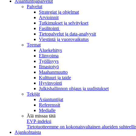
Asiantuntijapalvelut
Palvelut
Strategiat ja ohjelmat
Arvioinnit
Tutkimukset ja selvitykset
Fasilitointi
Tietopalvelut ja data-analyysit
Viestintä ja vuorovaikutus
Teemat
Aluekehitys
Elinvoima
Työllisyys
Ilmastotyö
Maahanmuutto
Kulttuuri ja taide
Hyvinvointi
Julkishallinnon ohjaus ja uudistukset
Tekijät
Asiantuntijat
Referenssit
Medialle
Älä missaa tätä
EVP-indeksi
Tietotuotteemme on kokonaisvaltainen alueiden suhteellis
Ajankohtaista