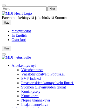
Siirry
Sulje
sisältöön
Haku:
hae
Paremmin kehittyvää ja kehittävää Suomea
Hae
Hae
Yhteystiedot
In English
Ostoskori
Hae
Hae
Main
Menu
Aluekehitys nyt
Väestöennuste
Väestötietopalvelu Popula.ai
EVP-indeksi
Ilmastoriskien karttapalvelu Ilmari
Suomen tulevaisuuden tekijät
Kuntakysely
Kuntakortti
Nopea tilannekuva
Laaja tilannekuva