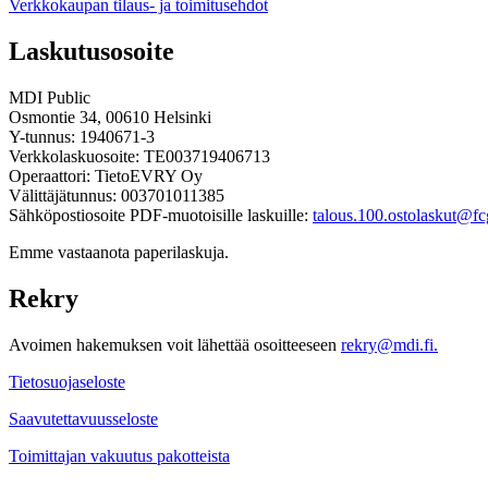
Verkkokaupan tilaus- ja toimitusehdot
Laskutusosoite
MDI Public
Osmontie 34, 00610 Helsinki
Y-tunnus: 1940671-3
Verkkolaskuosoite: TE003719406713
Operaattori: TietoEVRY Oy
Välittäjätunnus: 003701011385
Sähköpostiosoite PDF-muotoisille laskuille:
talous.100.ostolaskut@fcg
Emme vastaanota paperilaskuja.
Rekry
Avoimen hakemuksen voit lähettää osoitteeseen
rekry@mdi.fi.
Tietosuojaseloste
Saavutettavuusseloste
Toimittajan vakuutus pakotteista