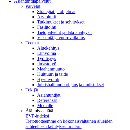
Asiantuntijapalvelut
Palvelut
Strategiat ja ohjelmat
Arvioinnit
Tutkimukset ja selvitykset
Fasilitointi
Tietopalvelut ja data-analyysit
Viestintä ja vuorovaikutus
Teemat
Aluekehitys
Elinvoima
Työllisyys
Ilmastotyö
Maahanmuutto
Kulttuuri ja taide
Hyvinvointi
Julkishallinnon ohjaus ja uudistukset
Tekijät
Asiantuntijat
Referenssit
Medialle
Älä missaa tätä
EVP-indeksi
Tietotuotteemme on kokonaisvaltainen alueiden
suhteellisen kehityksen mittari.