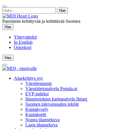
Siirry
Sulje
sisältöön
Haku:
hae
Paremmin kehittyvää ja kehittävää Suomea
Hae
Hae
Yhteystiedot
In English
Ostoskori
Hae
Hae
Main
Menu
Aluekehitys nyt
Väestöennuste
Väestötietopalvelu Popula.ai
EVP-indeksi
Ilmastoriskien karttapalvelu Ilmari
Suomen tulevaisuuden tekijät
Kuntakysely
Kuntakortti
Nopea tilannekuva
Laaja tilannekuva