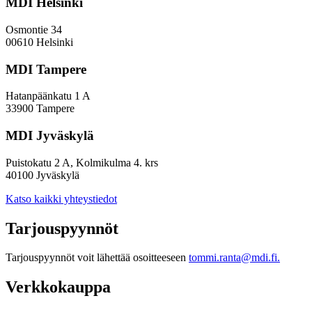
MDI Helsinki
Osmontie 34
00610 Helsinki
MDI Tampere
Hatanpäänkatu 1 A
33900 Tampere
MDI Jyväskylä
Puistokatu 2 A, Kolmikulma 4. krs
40100 Jyväskylä
Katso kaikki yhteystiedot
Tarjouspyynnöt
Tarjouspyynnöt voit lähettää osoitteeseen
tommi.ranta@mdi.fi.
Verkkokauppa