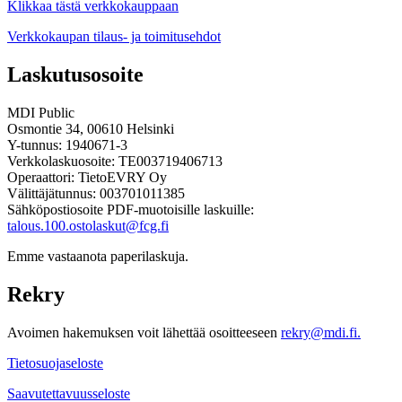
Klikkaa tästä verkkokauppaan
Verkkokaupan tilaus- ja toimitusehdot
Laskutusosoite
MDI Public
Osmontie 34, 00610 Helsinki
Y-tunnus: 1940671-3
Verkkolaskuosoite: TE003719406713
Operaattori: TietoEVRY Oy
Välittäjätunnus: 003701011385
Sähköpostiosoite PDF-muotoisille laskuille:
talous.100.ostolaskut@fcg.fi
Emme vastaanota paperilaskuja.
Rekry
Avoimen hakemuksen voit lähettää osoitteeseen
rekry@mdi.fi.
Tietosuojaseloste
Saavutettavuusseloste