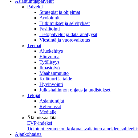
Asiantuntijapalvelut
Palvelut
Strategiat ja ohjelmat
Arvioinnit
Tutkimukset ja selvitykset
Fasilitointi
Tietopalvelut ja data-analyysit
Viestintä ja vuorovaikutus
Teemat
Aluekehitys
Elinvoima
Työllisyys
Ilmastotyö
Maahanmuutto
Kulttuuri ja taide
Hyvinvointi
Julkishallinnon ohjaus ja uudistukset
Tekijät
Asiantuntijat
Referenssit
Medialle
Älä missaa tätä
EVP-indeksi
Tietotuotteemme on kokonaisvaltainen alueiden suhteellis
Ajankohtaista