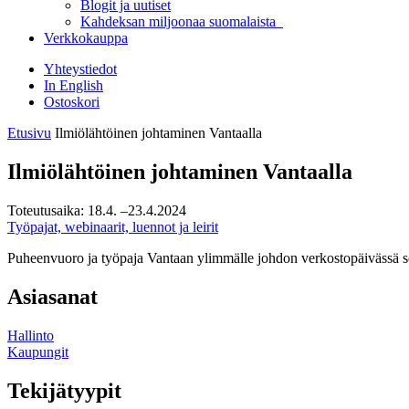
Blogit ja uutiset
Kahdeksan miljoonaa suomalaista
Verkkokauppa
Yhteystiedot
In English
Ostoskori
Etusivu
Ilmiölähtöinen johtaminen Vantaalla
Ilmiölähtöinen johtaminen Vantaalla
Toteutusaika:
18.4.
–23.4.2024
Työpajat, webinaarit, luennot ja leirit
Puheenvuoro ja työpaja Vantaan ylimmälle johdon verkostopäivässä s
Asiasanat
Hallinto
Kaupungit
Tekijätyypit