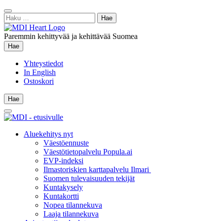
Siirry
Sulje
sisältöön
Haku:
hae
Paremmin kehittyvää ja kehittävää Suomea
Hae
Hae
Yhteystiedot
In English
Ostoskori
Hae
Hae
Main
Menu
Aluekehitys nyt
Väestöennuste
Väestötietopalvelu Popula.ai
EVP-indeksi
Ilmastoriskien karttapalvelu Ilmari
Suomen tulevaisuuden tekijät
Kuntakysely
Kuntakortti
Nopea tilannekuva
Laaja tilannekuva