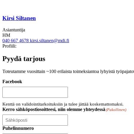
Kirsi Siltanen
Asiantuntija
HM
040 667 4678
kirsi.siltanen@mdi.fi
twitter
linkedin
Profiili:
Pyydä tarjous
Toteutamme vuosittain ~100 erilaista toimeksiantoa lyhyistä työpajato
Facebook
Kenttä on validointitarkoituksiin ja tulee jättää koskemattomaksi.
Kerro sähköpostiosoitteesi, niin olemme yhteydessä
(Pakollinen)
Puhelinnumero