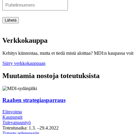
Lähetä
Verkkokauppa
Kehitys kiinnostaa, mutta et tiedä mistä aloittaa? MDI:n kaupassa voit 
Siirry verkkokauppaan
Muutamia nostoja toteutuksista
Raahen strategiasparraus
Elinvoima
Kaupungit
Tulevaisuustyö
Toteutusaika:
1.3.
–29.4.2022
Raahen
Tutustu referenssiin