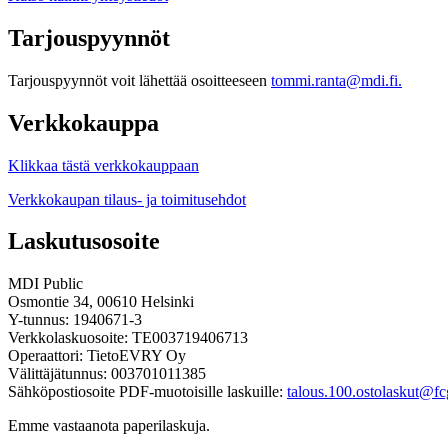
Tarjouspyynnöt
Tarjouspyynnöt voit lähettää osoitteeseen
tommi.ranta@mdi.fi.
Verkkokauppa
Klikkaa tästä verkkokauppaan
Verkkokaupan tilaus- ja toimitusehdot
Laskutusosoite
MDI Public
Osmontie 34, 00610 Helsinki
Y-tunnus: 1940671-3
Verkkolaskuosoite: TE003719406713
Operaattori: TietoEVRY Oy
Välittäjätunnus: 003701011385
Sähköpostiosoite PDF-muotoisille laskuille:
talous.100.ostolaskut@fcg
Emme vastaanota paperilaskuja.