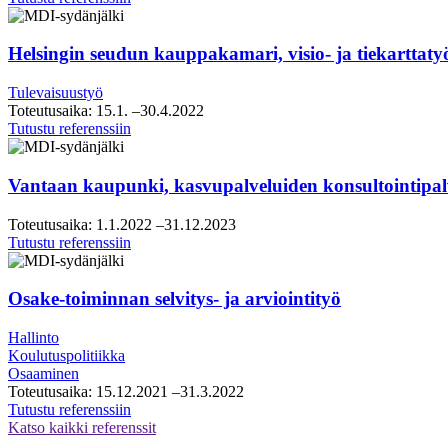
strategiasparraus
Helsingin seudun kauppakamari, visio- ja tiekarttaty
Tulevaisuustyö
Toteutusaika:
15.1.
–30.4.2022
Helsingin
Tutustu referenssiin
seudun
kauppakamari,
visio-
Vantaan kaupunki, kasvupalveluiden konsultointipal
ja
tiekarttatyö
Toteutusaika:
1.1.2022
–31.12.2023
Vantaan
Tutustu referenssiin
kaupunki,
kasvupalveluiden
konsultointipalveluiden
Osake-toiminnan selvitys- ja arviointityö
puitesopimus
Hallinto
Koulutuspolitiikka
Osaaminen
Toteutusaika:
15.12.2021
–31.3.2022
Osake-
Tutustu referenssiin
toiminnan
Katso kaikki referenssit
selvitys-