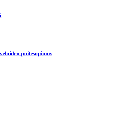
ö
veluiden puitesopimus