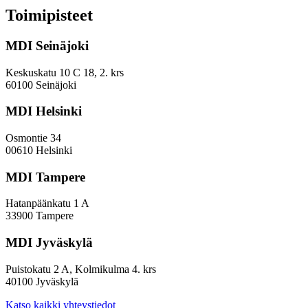
ja
Toimipisteet
arviointityö
MDI Seinäjoki
Keskuskatu 10 C 18, 2. krs
60100 Seinäjoki
MDI Helsinki
Osmontie 34
00610 Helsinki
MDI Tampere
Hatanpäänkatu 1 A
33900 Tampere
MDI Jyväskylä
Puistokatu 2 A, Kolmikulma 4. krs
40100 Jyväskylä
Katso kaikki yhteystiedot