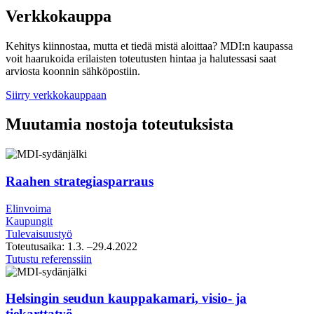
Verkkokauppa
Kehitys kiinnostaa, mutta et tiedä mistä aloittaa? MDI:n kaupassa
voit haarukoida erilaisten toteutusten hintaa ja halutessasi saat
arviosta koonnin sähköpostiin.
Siirry verkkokauppaan
Muutamia nostoja toteutuksista
Raahen strategiasparraus
Elinvoima
Kaupungit
Tulevaisuustyö
Toteutusaika:
1.3.
–29.4.2022
Raahen
Tutustu referenssiin
strategiasparraus
Helsingin seudun kauppakamari, visio- ja
tiekarttatyö