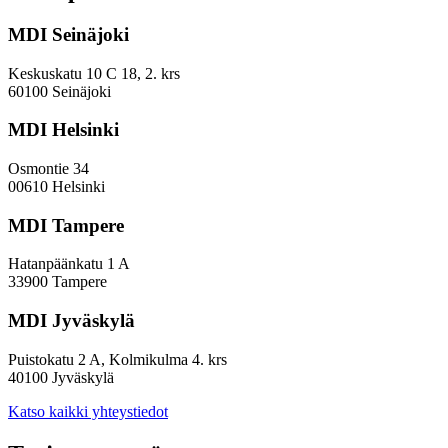
arviointityö
MDI Seinäjoki
Keskuskatu 10 C 18, 2. krs
60100 Seinäjoki
MDI Helsinki
Osmontie 34
00610 Helsinki
MDI Tampere
Hatanpäänkatu 1 A
33900 Tampere
MDI Jyväskylä
Puistokatu 2 A, Kolmikulma 4. krs
40100 Jyväskylä
Katso kaikki yhteystiedot