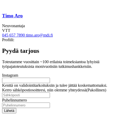
Timo Aro
Neuvonantaja
VTT
045 657 7890
timo.aro@mdi.fi
Twitter
Linkedin
Profiili:
Pyydä tarjous
Toteutamme vuosittain ~100 erilaista toimeksiantoa lyhyistä
työpajatoteutuksista monivuotisiin tutkimushankkeisiin.
Instagram
Kenttä on validointitarkoituksiin ja tulee jättää koskemattomaksi.
Kerro sähköpostiosoitteesi, niin olemme yhteydessä
(Pakollinen)
Puhelinnumero
Lähetä