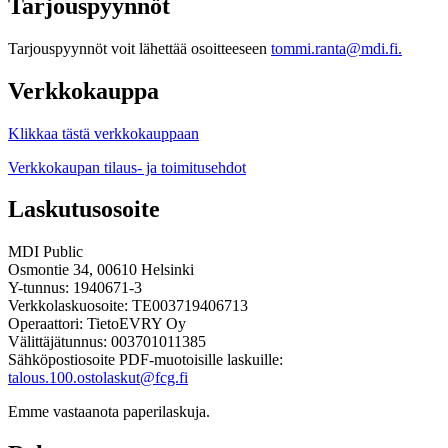
Tarjouspyynnöt
Tarjouspyynnöt voit lähettää osoitteeseen
tommi.ranta@mdi.fi.
Verkkokauppa
Klikkaa tästä verkkokauppaan
Verkkokaupan tilaus- ja toimitusehdot
Laskutusosoite
MDI Public
Osmontie 34, 00610 Helsinki
Y-tunnus: 1940671-3
Verkkolaskuosoite: TE003719406713
Operaattori: TietoEVRY Oy
Välittäjätunnus: 003701011385
Sähköpostiosoite PDF-muotoisille laskuille:
talous.100.ostolaskut@fcg.fi
Emme vastaanota paperilaskuja.