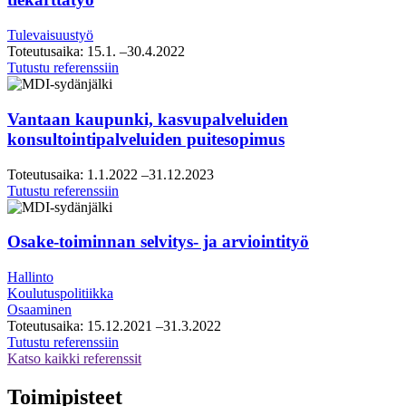
Tulevaisuustyö
Toteutusaika:
15.1.
–30.4.2022
Helsingin
Tutustu referenssiin
seudun
kauppakamari,
visio-
Vantaan kaupunki, kasvupalveluiden
ja
konsultointipalveluiden puitesopimus
tiekarttatyö
Toteutusaika:
1.1.2022
–31.12.2023
Vantaan
Tutustu referenssiin
kaupunki,
kasvupalveluiden
konsultointipalveluiden
Osake-toiminnan selvitys- ja arviointityö
puitesopimus
Hallinto
Koulutuspolitiikka
Osaaminen
Toteutusaika:
15.12.2021
–31.3.2022
Osake-
Tutustu referenssiin
toiminnan
Katso kaikki referenssit
selvitys-
ja
Toimipisteet