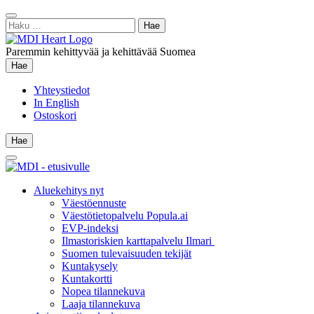
Siirry
Sulje
sisältöön
Haku:
hae
Paremmin kehittyvää ja kehittävää Suomea
Hae
Hae
Yhteystiedot
In English
Ostoskori
Hae
Hae
Main
Menu
Aluekehitys nyt
Väestöennuste
Väestötietopalvelu Popula.ai
EVP-indeksi
Ilmastoriskien karttapalvelu Ilmari
Suomen tulevaisuuden tekijät
Kuntakysely
Kuntakortti
Nopea tilannekuva
Laaja tilannekuva