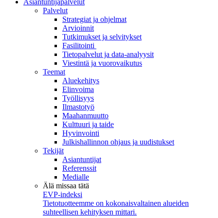
Asiantuntijapalvelut
Palvelut
Strategiat ja ohjelmat
Arvioinnit
Tutkimukset ja selvitykset
Fasilitointi
Tietopalvelut ja data-analyysit
Viestintä ja vuorovaikutus
Teemat
Aluekehitys
Elinvoima
Työllisyys
Ilmastotyö
Maahanmuutto
Kulttuuri ja taide
Hyvinvointi
Julkishallinnon ohjaus ja uudistukset
Tekijät
Asiantuntijat
Referenssit
Medialle
Älä missaa tätä
EVP-indeksi
Tietotuotteemme on kokonaisvaltainen alueiden
suhteellisen kehityksen mittari.