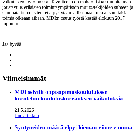
vaikutusten arvioinnissa. Tavoitteena on mahdollistaa suunnitelman
joustavuus erilaisten toimintaympäristön muutostekijöiden suhteen ja
suunnata toimet siten, että pystytään valitsemaan oikeansuuntaisia
toimia oikeaan aikaan. MDI:n osuus työstä kestää elokuun 2017
loppuun.
Jaa hyvää
Share
to:
Share
facebook
to:
Share
linkedin
to:
twitter
Viimeisimmät
MDI selvitti oppisopimuskoulutuksen
korotetun koulutuskorvauksen vaikutuksia
21.5.2026
Lue artikkeli
Syntyneiden määrä elpyi hieman viime vuonna