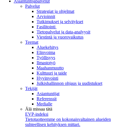
Asiantuntijapalvelut
Palvelut
Strategiat ja ohjelmat
Arvioinnit
Tutkimukset ja selvitykset
Fasilitointi
Tietopalvelut ja data-analyysit
Viestintä ja vuorovaikutus
Teemat
Aluekehitys
Elinvoima
Työllisyys
Ilmastotyö
Maahanmuutto
Kulttuuri ja taide
Hyvinvointi
Julkishallinnon ohjaus ja uudistukset
Tekijät
Asiantuntijat
Referenssit
Medialle
Älä missaa tätä
EVP-indeksi
Tietotuotteemme on kokonaisvaltainen alueiden
suhteellisen kehityksen mittari.