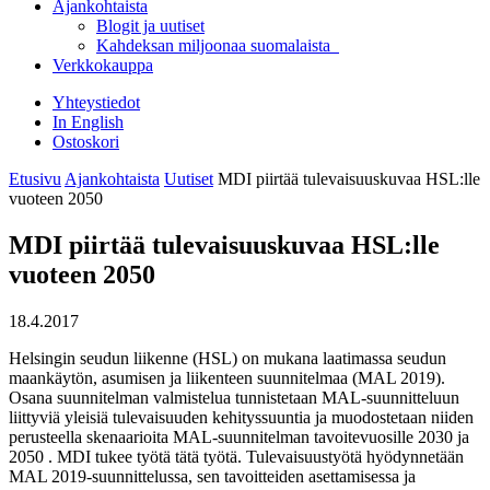
Ajankohtaista
Blogit ja uutiset
Kahdeksan miljoonaa suomalaista
Verkkokauppa
Yhteystiedot
In English
Ostoskori
Etusivu
Ajankohtaista
Uutiset
MDI piirtää tulevaisuuskuvaa HSL:lle
vuoteen 2050
MDI piirtää tulevaisuuskuvaa HSL:lle
vuoteen 2050
18.4.2017
Helsingin seudun liikenne (HSL) on mukana laatimassa seudun
maankäytön, asumisen ja liikenteen suunnitelmaa (MAL 2019).
Osana suunnitelman valmistelua tunnistetaan MAL-suunnitteluun
liittyviä yleisiä tulevaisuuden kehityssuuntia ja muodostetaan niiden
perusteella skenaarioita MAL-suunnitelman tavoitevuosille 2030 ja
2050 . MDI tukee työtä tätä työtä. Tulevaisuustyötä hyödynnetään
MAL 2019-suunnittelussa, sen tavoitteiden asettamisessa ja