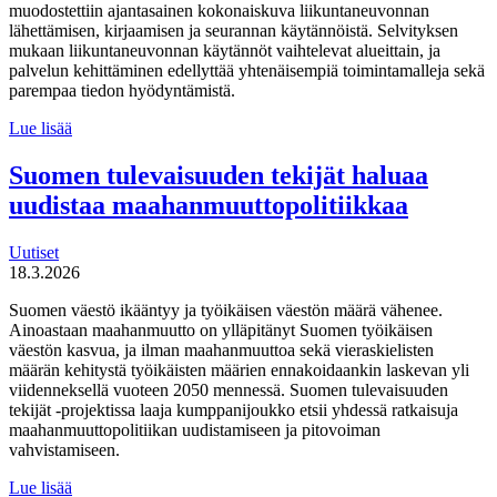
muodostettiin ajantasainen kokonaiskuva liikuntaneuvonnan
lähettämisen, kirjaamisen ja seurannan käytännöistä. Selvityksen
mukaan liikuntaneuvonnan käytännöt vaihtelevat alueittain, ja
palvelun kehittäminen edellyttää yhtenäisempiä toimintamalleja sekä
parempaa tiedon hyödyntämistä.
MDI
Lue lisää
toteutti selvityksen
liikuntaneuvontapalvelun
Suomen tulevaisuuden tekijät haluaa
kirjaamisen,
uudistaa maahanmuuttopolitiikkaa
lähettämisen
ja
seurannan
Uutiset
käytännöistä
18.3.2026
Suomen väestö ikääntyy ja työikäisen väestön määrä vähenee.
Ainoastaan maahanmuutto on ylläpitänyt Suomen työikäisen
väestön kasvua, ja ilman maahanmuuttoa sekä vieraskielisten
määrän kehitystä työikäisten määrien ennakoidaankin laskevan yli
viidenneksellä vuoteen 2050 mennessä. Suomen tulevaisuuden
tekijät -projektissa laaja kumppanijoukko etsii yhdessä ratkaisuja
maahanmuuttopolitiikan uudistamiseen ja pitovoiman
vahvistamiseen.
Suomen
Lue lisää