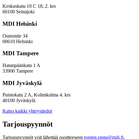
sijoitustaan
EVP-
Keskuskatu 10 C 18, 2. krs
indeksissä?
60100 Seinäjoki
MDI Helsinki
Osmontie 34
00610 Helsinki
MDI Tampere
Hatanpäänkatu 1 A
33900 Tampere
MDI Jyväskylä
Puistokatu 2 A, Kolmikulma 4. krs
40100 Jyväskylä
Katso kaikki yhteystiedot
Tarjouspyynnöt
Tarjouspyynnöt voit lähettää osoitteeseen
tommi.ranta@mdi.fi.