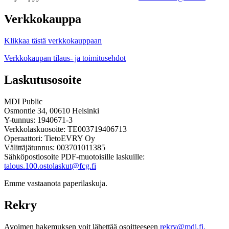
Verkkokauppa
Klikkaa tästä verkkokauppaan
Verkkokaupan tilaus- ja toimitusehdot
Laskutusosoite
MDI Public
Osmontie 34, 00610 Helsinki
Y-tunnus: 1940671-3
Verkkolaskuosoite: TE003719406713
Operaattori: TietoEVRY Oy
Välittäjätunnus: 003701011385
Sähköpostiosoite PDF-muotoisille laskuille:
talous.100.ostolaskut@fcg.fi
Emme vastaanota paperilaskuja.
Rekry
Avoimen hakemuksen voit lähettää osoitteeseen
rekry@mdi.fi.