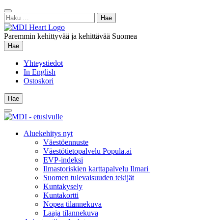
Siirry
Sulje
sisältöön
Haku:
hae
Paremmin kehittyvää ja kehittävää Suomea
Hae
Hae
Yhteystiedot
In English
Ostoskori
Hae
Hae
Main
Menu
Aluekehitys nyt
Väestöennuste
Väestötietopalvelu Popula.ai
EVP-indeksi
Ilmastoriskien karttapalvelu Ilmari
Suomen tulevaisuuden tekijät
Kuntakysely
Kuntakortti
Nopea tilannekuva
Laaja tilannekuva