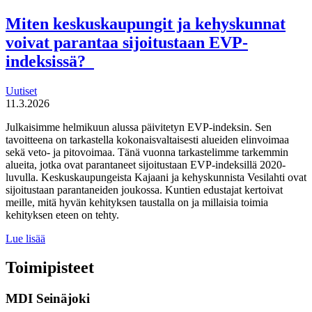
tulevaisuuden
tekijät haluaa
Miten keskuskaupungit ja kehyskunnat
uudistaa
voivat parantaa sijoitustaan EVP-
maahanmuuttopolitiikkaa
indeksissä?
Uutiset
11.3.2026
Julkaisimme helmikuun alussa päivitetyn EVP-indeksin. Sen
tavoitteena on tarkastella kokonaisvaltaisesti alueiden elinvoimaa
sekä veto- ja pitovoimaa. Tänä vuonna tarkastelimme tarkemmin
alueita, jotka ovat parantaneet sijoitustaan EVP-indeksillä 2020-
luvulla. Keskuskaupungeista Kajaani ja kehyskunnista Vesilahti ovat
sijoitustaan parantaneiden joukossa. Kuntien edustajat kertoivat
meille, mitä hyvän kehityksen taustalla on ja millaisia toimia
kehityksen eteen on tehty.
Miten
Lue lisää
keskuskaupungit
ja
Toimipisteet
kehyskunnat
voivat
MDI Seinäjoki
parantaa