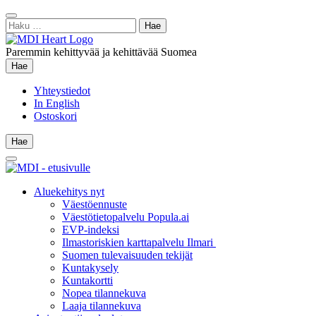
Siirry
Sulje
sisältöön
Haku:
hae
Paremmin kehittyvää ja kehittävää Suomea
Hae
Hae
Yhteystiedot
In English
Ostoskori
Hae
Hae
Main
Menu
Aluekehitys nyt
Väestöennuste
Väestötietopalvelu Popula.ai
EVP-indeksi
Ilmastoriskien karttapalvelu Ilmari
Suomen tulevaisuuden tekijät
Kuntakysely
Kuntakortti
Nopea tilannekuva
Laaja tilannekuva