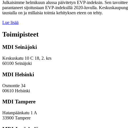
Julkaisimme helmikuun alussa päivitetyn EVP-indeksin. Sen tavoitteen
parantaneet sijoitustaan EVP-indeksillä 2020-luvulla. Keskuskaupungei
taustalla on ja millaisia toimia kehityksen eteen on tehty.
Miten
Lue lisää
keskuskaupungit
ja
Toimipisteet
kehyskunnat
voivat
MDI Seinäjoki
parantaa
sijoitustaan
EVP-
Keskuskatu 10 C 18, 2. krs
indeksissä?
60100 Seinäjoki
MDI Helsinki
Osmontie 34
00610 Helsinki
MDI Tampere
Hatanpäänkatu 1 A
33900 Tampere