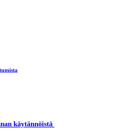
tumista
annan käytännöistä