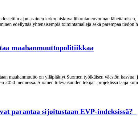
odostettiin ajantasainen kokonaiskuva liikuntaneuvonnan lähettämisen,
ttäminen edellyttää yhtenäisempiä toimintamalleja sekä parempaa tiedon 
staa maahanmuuttopolitiikkaa
taan maahanmuutto on ylläpitänyt Suomen työikäisen väestön kasvua, j
een 2050 mennessä. Suomen tulevaisuuden tekijät -projektissa laaja kum
vat parantaa sijoitustaan EVP-indeksissä?