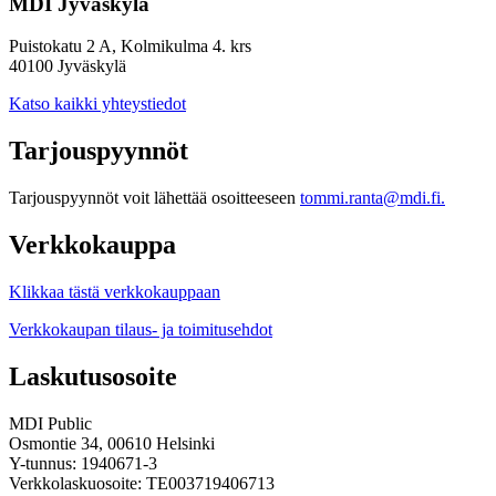
MDI Jyväskylä
Puistokatu 2 A, Kolmikulma 4. krs
40100 Jyväskylä
Katso kaikki yhteystiedot
Tarjouspyynnöt
Tarjouspyynnöt voit lähettää osoitteeseen
tommi.ranta@mdi.fi.
Verkkokauppa
Klikkaa tästä verkkokauppaan
Verkkokaupan tilaus- ja toimitusehdot
Laskutusosoite
MDI Public
Osmontie 34, 00610 Helsinki
Y-tunnus: 1940671-3
Verkkolaskuosoite: TE003719406713