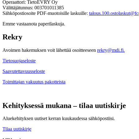
Operaattori: TietoEVRY Oy
Välittäjätunnus: 003701011385
Sähköpostiosoite PDF-muotoisille laskuille:
talous.100.ostolaskut@fcg
Emme vastaanota paperilaskuja.
Rekry
Avoimen hakemuksen voit lähettää osoitteeseen
rekry@mdi.fi.
Tietosuojaseloste
Saavutettavuusseloste
Toimittajan vakuutus pakotteista
Kehityksessä mukana – tilaa uutiskirje
Aluekehityksen uutiset kerran kuukaudessa sähköpostiisi.
Tilaa uutiskirje