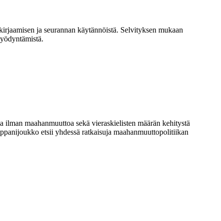
 kirjaamisen ja seurannan käytännöistä. Selvityksen mukaan
hyödyntämistä.
a ilman maahanmuuttoa sekä vieraskielisten määrän kehitystä
ppanijoukko etsii yhdessä ratkaisuja maahanmuuttopolitiikan