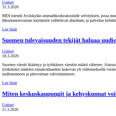
Uutiset
31.3.2026
MDI toteutti Jyväskylän ammattikorkeakoululle selvityksen, jossa mu
liikuntaneuvonnan käytännöt vaihtelevat alueittain, ja palvelun kehi
MDI
Lue lisää
toteutti selvityksen
liikuntaneuvontapalvelun
Suomen tulevaisuuden tekijät haluaa uudi
kirjaamisen,
lähettämisen
Uutiset
ja
18.3.2026
seurannan
käytännöistä
Suomen väestö ikääntyy ja työikäisen väestön määrä vähenee. Ainoas
työikäisten määrien ennakoidaankin laskevan yli viidenneksellä vuot
uudistamiseen ja pitovoiman vahvistamiseen.
Suomen
Lue lisää
tulevaisuuden
tekijät haluaa
Miten keskuskaupungit ja kehyskunnat voi
uudistaa
maahanmuuttopolitiikkaa
Uutiset
11.3.2026