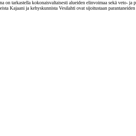
a on tarkastella kokonaisvaltaisesti alueiden elinvoimaa sekä veto- ja
sta Kajaani ja kehyskunnista Vesilahti ovat sijoitustaan parantaneiden