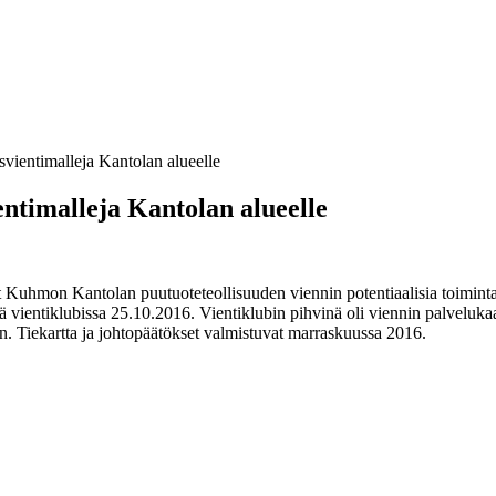
vientimalleja Kantolan alueelle
ntimalleja Kantolan alueelle
Kuhmon Kantolan puutuoteteollisuuden viennin potentiaalisia toimintam
sä vientiklubissa 25.10.2016. Vientiklubin pihvinä oli viennin palvelukaa
nen. Tiekartta ja johtopäätökset valmistuvat marraskuussa 2016.