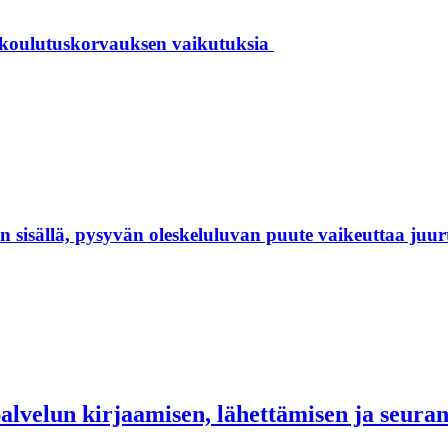
 koulutuskorvauksen vaikutuksia
isällä, pysyvän oleskeluluvan puute vaikeuttaa juur
palvelun kirjaamisen, lähettämisen ja seur