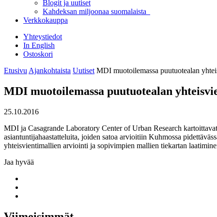
Blogit ja uutiset
Kahdeksan miljoonaa suomalaista
Verkkokauppa
Yhteystiedot
In English
Ostoskori
Etusivu
Ajankohtaista
Uutiset
MDI muotoilemassa puutuotealan yhteis
MDI muotoilemassa puutuotealan yhteisvie
25.10.2016
MDI ja Casagrande Laboratory Center of Urban Research kartoittavat 
asiantuntijahaastatteluita, joiden satoa arvioitiin Kuhmossa pidettäväs
yhteisvientimallien arviointi ja sopivimpien mallien tiekartan laatimi
Jaa hyvää
Share
to:
Share
facebook
to:
Share
linkedin
to:
twitter
Viimeisimmät