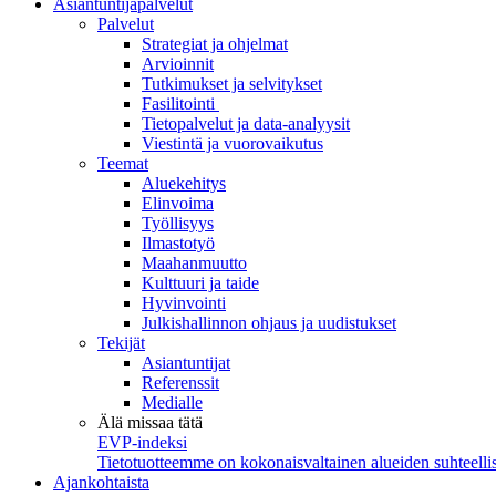
Asiantuntijapalvelut
Palvelut
Strategiat ja ohjelmat
Arvioinnit
Tutkimukset ja selvitykset
Fasilitointi
Tietopalvelut ja data-analyysit
Viestintä ja vuorovaikutus
Teemat
Aluekehitys
Elinvoima
Työllisyys
Ilmastotyö
Maahanmuutto
Kulttuuri ja taide
Hyvinvointi
Julkishallinnon ohjaus ja uudistukset
Tekijät
Asiantuntijat
Referenssit
Medialle
Älä missaa tätä
EVP-indeksi
Tietotuotteemme on kokonaisvaltainen alueiden suhteellis
Ajankohtaista