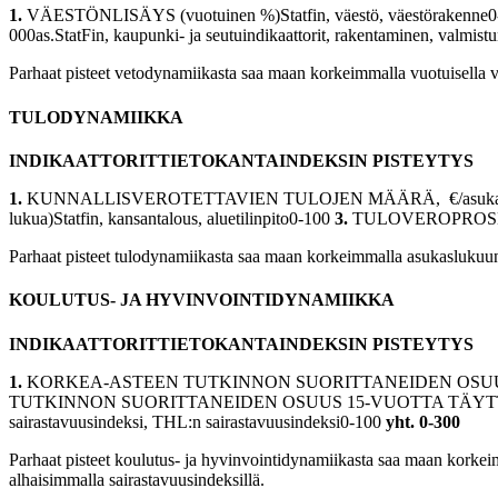
1.
VÄESTÖNLISÄYS (vuotuinen %)Statfin, väestö, väestörakenne
000as.StatFin, kaupunki- ja seutuindikaattorit, rakentaminen, valmis
Parhaat pisteet vetodynamiikasta saa maan korkeimmalla vuotuisella vä
TULODYNAMIIKKA
INDIKAATTORITTIETOKANTAINDEKSIN PISTEYTYS
1.
KUNNALLISVEROTETTAVIEN TULOJEN MÄÄRÄ, €/asukasTilastokes
lukua)Statfin, kansantalous, aluetilinpito0-100
3.
TULOVEROPROSENTTIS
Parhaat pisteet tulodynamiikasta saa maan korkeimmalla asukaslukuun su
KOULUTUS- JA HYVINVOINTIDYNAMIIKKA
INDIKAATTORITTIETOKANTAINDEKSIN PISTEYTYS
1.
KORKEA-ASTEEN TUTKINNON SUORITTANEIDEN OSUUS 15-V
TUTKINNON SUORITTANEIDEN OSUUS 15-VUOTTA TÄYTTÄNEEST
sairastavuusindeksi, THL:n sairastavuusindeksi0-100
yht. 0-300
Parhaat pisteet koulutus- ja hyvinvointidynamiikasta saa maan korkei
alhaisimmalla sairastavuusindeksillä.