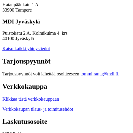
Hatanpäänkatu 1 A
33900 Tampere
MDI Jyväskylä
Puistokatu 2 A, Kolmikulma 4. krs
40100 Jyväskylä
Katso kaikki yhteystiedot
Tarjouspyynnöt
Tarjouspyynnöt voit lähettää osoitteeseen
tommi.ranta@mdi.fi.
Verkkokauppa
Klikkaa tästä verkkokauppaan
Verkkokaupan tilaus- ja toimitusehdot
Laskutusosoite