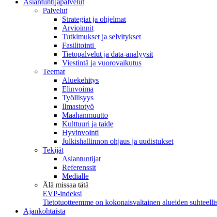
Asiantuntijapalvelut
Palvelut
Strategiat ja ohjelmat
Arvioinnit
Tutkimukset ja selvitykset
Fasilitointi
Tietopalvelut ja data-analyysit
Viestintä ja vuorovaikutus
Teemat
Aluekehitys
Elinvoima
Työllisyys
Ilmastotyö
Maahanmuutto
Kulttuuri ja taide
Hyvinvointi
Julkishallinnon ohjaus ja uudistukset
Tekijät
Asiantuntijat
Referenssit
Medialle
Älä missaa tätä
EVP-indeksi
Tietotuotteemme on kokonaisvaltainen alueiden suhteellis
Ajankohtaista