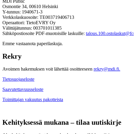
MDI Public
Osmontie 34, 00610 Helsinki
Y-tunnus: 1940671-3
Verkkolaskuosoite: TE003719406713
Operaattori: TietoEVRY Oy
Välittäjätunnus: 003701011385
Sähköpostiosoite PDF-muotoisille laskuille:
talous.100.ostolaskut@fcg
Emme vastaanota paperilaskuja.
Rekry
Avoimen hakemuksen voit lähettää osoitteeseen
rekry@mdi.fi.
Tietosuojaseloste
Saavutettavuusseloste
Toimittajan vakuutus pakotteista
Kehityksessä mukana – tilaa uutiskirje