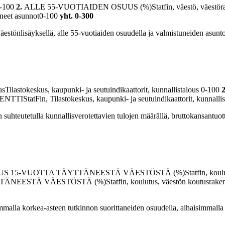
0-100
2.
ALLE 55-VUOTIAIDEN OSUUS (%)Statfin, väestö, väestör
tuneet asunnot0-100
yht. 0-300
estönlisäyksellä, alle 55-vuotiaiden osuudella ja valmistuneiden asunt
kus, kaupunki- ja seutuindikaattorit, kunnallistalous 0-100
tatFin, Tilastokeskus, kaupunki- ja seutuindikaattorit, kunnalli
hteutetulla kunnallisverotettavien tulojen määrällä, bruttokansantuotte
UOTTA TÄYTTÄNEESTÄ VÄESTÖSTÄ (%)Statfin, koulutus, 
Ä VÄESTÖSTÄ (%)Statfin, koulutus, väestön koutusraken
mmalla korkea-asteen tutkinnon suorittaneiden osuudella, alhaisimmalla 