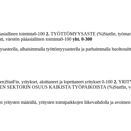
siallinen toiminta0-100
2.
TYÖTTÖMYYSASTE (%)Statfin, työmarkkina
, väestön pääasiallinen toiminta0-100
yht. 0-300
ysasteella, alhaisimmalla työttömyysasteella ja parhaimmalla huoltosuht
, yritykset, aloittaneet ja lopettaneet yritykset 0-100
2.
YRIT
 SEKTORIN OSUUS KAIKISTA TYÖPAIKOISTA (%)Statfin, väestö, työs
n yritysten määrällä, yritysten toimipaikkojen liikevaihdolla ja avoimen