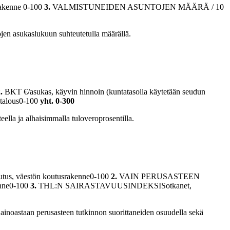
akenne 0-100
3.
VALMISTUNEIDEN ASUNTOJEN MÄÄRÄ / 10
ojen asukaslukuun suhteutetulla määrällä.
2.
BKT €/asukas, käyvin hinnoin (kuntatasolla käytetään seudun
stalous0-100
yht. 0-300
ella ja alhaisimmalla tuloveroprosentilla.
väestön koutusrakenne0-100
2.
VAIN PERUSASTEEN
ne0-100
3.
THL:N SAIRASTAVUUSINDEKSISotkanet,
ainoastaan perusasteen tutkinnon suorittaneiden osuudella sekä