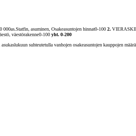
tatfin, asuminen, Osakeasuntojen hinnat0-100
2.
VIERASKIE
, väestö, väestörakenne0-100
yht. 0-200
asukaslukuun suhteutetulla vanhojen osakeasuntojen kauppojen määräll