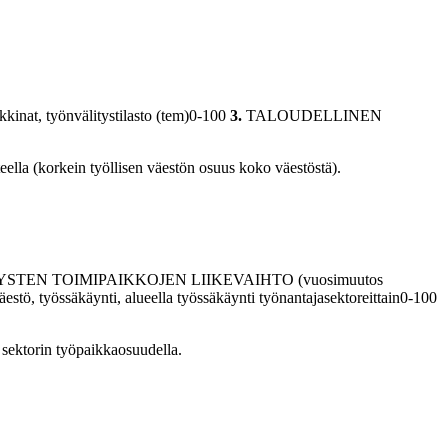
t, työnvälitystilasto (tem)0-100
3.
TALOUDELLINEN
eella (korkein työllisen väestön osuus koko väestöstä).
YSTEN TOIMIPAIKKOJEN LIIKEVAIHTO (vuosimuutos
säkäynti, alueella työssäkäynti työnantajasektoreittain0-100
 sektorin työpaikkaosuudella.