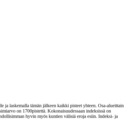
ja laskemalla tämän jälkeen kaikki pisteet yhteen. Osa-alueittain
ksimiarvo on 1700pistettä. Kokonaisuudessaan indeksissä on
hdollisimman hyvin myös kuntien välisiä eroja esiin. Indeksi- ja