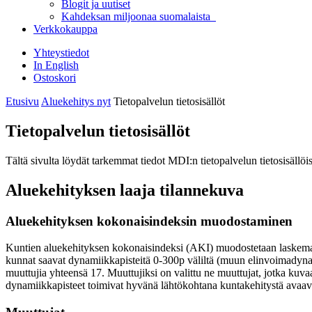
Blogit ja uutiset
Kahdeksan miljoonaa suomalaista
Verkkokauppa
Yhteystiedot
In English
Ostoskori
Etusivu
Aluekehitys nyt
Tietopalvelun tietosisällöt
Tietopalvelun tietosisällöt
Tältä sivulta löydät tarkemmat tiedot MDI:n tietopalvelun tietosisällöis
Aluekehityksen laaja tilannekuva
Aluekehityksen kokonaisindeksin muodostaminen
Kuntien aluekehityksen kokonaisindeksi (AKI) muodostetaan laskemalla
kunnat saavat dynamiikkapisteitä 0-300p väliltä (muun elinvoimadyn
muuttujia yhteensä 17. Muuttujiksi on valittu ne muuttujat, jotka kuva
dynamiikkapisteet toimivat hyvänä lähtökohtana kuntakehitystä avaavil