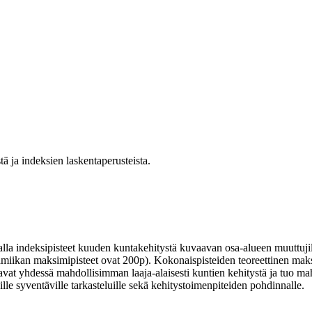
tä ja indeksien laskentaperusteista.
 indeksipisteet kuuden kuntakehitystä kuvaavan osa-alueen muuttujille 
amiikan maksimipisteet ovat 200p). Kokonaispisteiden teoreettinen ma
avat yhdessä mahdollisimman laaja-alaisesti kuntien kehitystä ja tuo ma
le syventäville tarkasteluille sekä kehitystoimenpiteiden pohdinnalle.