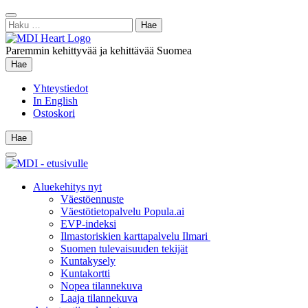
Siirry
Sulje
sisältöön
Haku:
hae
Paremmin kehittyvää ja kehittävää Suomea
Hae
Hae
Yhteystiedot
In English
Ostoskori
Hae
Hae
Main
Menu
Aluekehitys nyt
Väestöennuste
Väestötietopalvelu Popula.ai
EVP-indeksi
Ilmastoriskien karttapalvelu Ilmari
Suomen tulevaisuuden tekijät
Kuntakysely
Kuntakortti
Nopea tilannekuva
Laaja tilannekuva