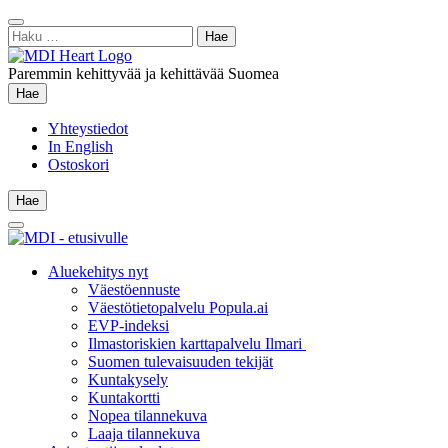
Siirry
Sulje
sisältöön
Haku:
hae
Paremmin kehittyvää ja kehittävää Suomea
Hae
Hae
Yhteystiedot
In English
Ostoskori
Hae
Hae
Main
Menu
Aluekehitys nyt
Väestöennuste
Väestötietopalvelu Popula.ai
EVP-indeksi
Ilmastoriskien karttapalvelu Ilmari
Suomen tulevaisuuden tekijät
Kuntakysely
Kuntakortti
Nopea tilannekuva
Laaja tilannekuva