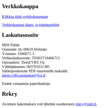
Verkkokauppa
Klikkaa tästä verkkokauppaan
Verkkokaupan tilaus- ja toimitusehdot
Laskutusosoite
MDI Public
Osmontie 34, 00610 Helsinki
Y-tunnus: 1940671-3
Verkkolaskuosoite: TE003719406713
Operaattori: TietoEVRY Oy
Välittäjätunnus: 003701011385
Sähköpostiosoite PDF-muotoisille laskuille:
talous.100.ostolaskut@fcg.fi
Emme vastaanota paperilaskuja.
Rekry
Avoimen hakemuksen voit lähettää osoitteeseen
rekry@mdi.fi.