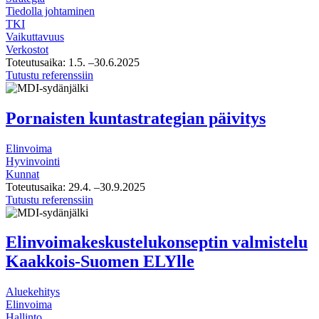
Tiedolla johtaminen
TKI
Vaikuttavuus
Verkostot
Toteutusaika:
1.5.
–30.6.2025
EnergyVaasa
Tutustu referenssiin
TKI-
näkymä
ja
Pornaisten kuntastrategian päivitys
arvoketjumallinnus
Elinvoima
Hyvinvointi
Kunnat
Toteutusaika:
29.4.
–30.9.2025
Pornaisten
Tutustu referenssiin
kuntastrategian
päivitys
Elinvoimakeskustelukonseptin valmistelu
Kaakkois-Suomen ELYlle
Aluekehitys
Elinvoima
Hallinto