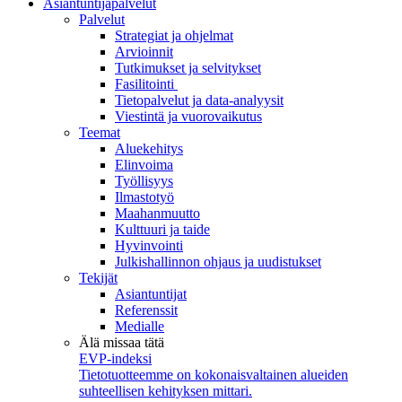
Asiantuntijapalvelut
Palvelut
Strategiat ja ohjelmat
Arvioinnit
Tutkimukset ja selvitykset
Fasilitointi
Tietopalvelut ja data-analyysit
Viestintä ja vuorovaikutus
Teemat
Aluekehitys
Elinvoima
Työllisyys
Ilmastotyö
Maahanmuutto
Kulttuuri ja taide
Hyvinvointi
Julkishallinnon ohjaus ja uudistukset
Tekijät
Asiantuntijat
Referenssit
Medialle
Älä missaa tätä
EVP-indeksi
Tietotuotteemme on kokonaisvaltainen alueiden
suhteellisen kehityksen mittari.