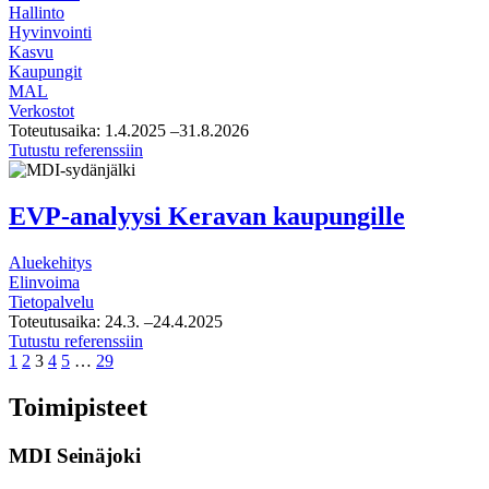
Hallinto
Hyvinvointi
Kasvu
Kaupungit
MAL
Verkostot
Toteutusaika:
1.4.2025
–31.8.2026
Maailman
Tutustu referenssiin
parhaat
kaupungit
(MPK)
EVP-analyysi Keravan kaupungille
-
kurssin
Aluekehitys
fasilitointi
Elinvoima
Tietopalvelu
Toteutusaika:
24.3.
–24.4.2025
EVP-
Tutustu referenssiin
Page
Page
Page
Page
Page
Page
analyysi
1
2
3
4
5
…
29
Keravan
kaupungille
Toimipisteet
MDI Seinäjoki