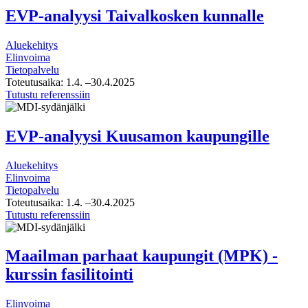
–
EVP-analyysi Taivalkosken kunnalle
Kansainvälisten
osaajien
Aluekehitys
Kymenlaakso
Elinvoima
Tietopalvelu
Toteutusaika:
1.4.
–30.4.2025
EVP-
Tutustu referenssiin
analyysi
Taivalkosken
kunnalle
EVP-analyysi Kuusamon kaupungille
Aluekehitys
Elinvoima
Tietopalvelu
Toteutusaika:
1.4.
–30.4.2025
EVP-
Tutustu referenssiin
analyysi
Kuusamon
kaupungille
Maailman parhaat kaupungit (MPK) -
kurssin fasilitointi
Elinvoima