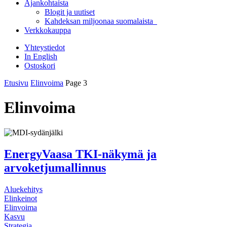
Ajankohtaista
Blogit ja uutiset
Kahdeksan miljoonaa suomalaista
Verkkokauppa
Yhteystiedot
In English
Ostoskori
Etusivu
Elinvoima
Page 3
Elinvoima
EnergyVaasa TKI-näkymä ja
arvoketjumallinnus
Aluekehitys
Elinkeinot
Elinvoima
Kasvu
Strategia