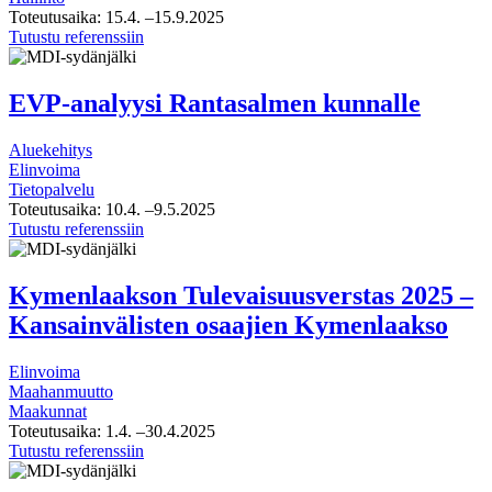
Toteutusaika:
15.4.
–15.9.2025
Elinvoimakeskustelukonseptin
Tutustu referenssiin
valmistelu
Kaakkois-
Suomen
EVP-analyysi Rantasalmen kunnalle
ELYlle
Aluekehitys
Elinvoima
Tietopalvelu
Toteutusaika:
10.4.
–9.5.2025
EVP-
Tutustu referenssiin
analyysi
Rantasalmen
kunnalle
Kymenlaakson Tulevaisuusverstas 2025 –
Kansainvälisten osaajien Kymenlaakso
Elinvoima
Maahanmuutto
Maakunnat
Toteutusaika:
1.4.
–30.4.2025
Kymenlaakson
Tutustu referenssiin
Tulevaisuusverstas
2025