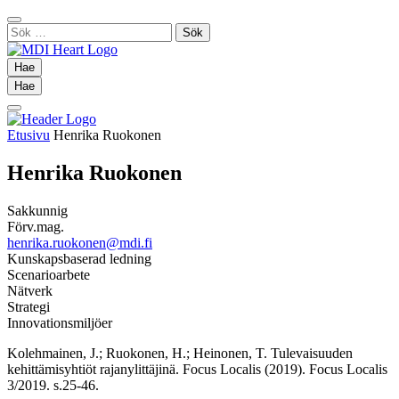
Siirry
Sulje
sisältöön
Sök
hae
efter:
Hae
Hae
Hae
Hae
Main
Menu
Etusivu
Henrika Ruokonen
Henrika Ruokonen
Sakkunnig
Förv.mag.
henrika.ruokonen@mdi.fi
Kunskapsbaserad ledning
Scenarioarbete
Nätverk
Strategi
Innovationsmiljöer
Twitter
Kolehmainen, J.; Ruokonen, H.; Heinonen, T. Tulevaisuuden
kehittämisyhtiöt rajanylittäjinä. Focus Localis (2019). Focus Localis
3/2019. s.25-46.